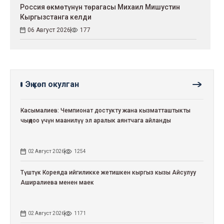
Россия өкмөтүнүн төрагасы Михаил Мишустин
Кыргызстанга келди
06 Август 2026
177
Эң көп окулган
Касымалиев: Чемпионат достукту жана кызматташтыкты
чыңдоо үчүн маанилүү эл аралык аянтчага айланды
02 Август 2026
1254
Түштүк Кореяда ийгиликке жетишкен кыргыз кызы Айсулуу
Аширалиева менен маек
02 Август 2026
1171