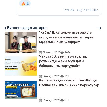
Бизнес жаңылыктары
"Кабар" ШКУ форумун өткөрүүгө
колдоо көрсөткөн өнөктөштөргө
ыраазычылык билдирет
09 Август 2026
2656
Чексиз 5G: Beeline эл аралык
роумингде жаңы муундагы
байланышты тартуулайт
06 Август 2026
312
Көл жээгиндеги кино: Ысык-Көлдө
Beeline’дан акысыз кино көрсөтүлөр
05 Август 2026
378