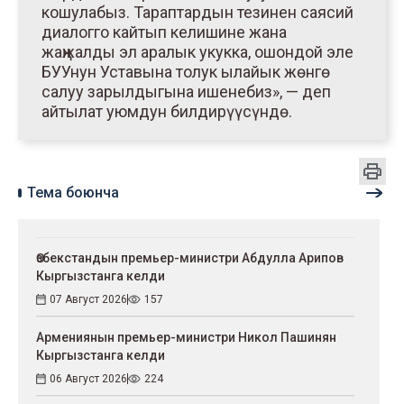
кошулабыз. Тараптардын тезинен саясий
диалогго кайтып келишине жана
жаңжалды эл аралык укукка, ошондой эле
БУУнун Уставына толук ылайык жөнгө
салуу зарылдыгына ишенебиз», — деп
айтылат уюмдун билдирүүсүндө.
Тема боюнча
Өзбекстандын премьер-министри Абдулла Арипов
Кыргызстанга келди
07 Август 2026
157
Армениянын премьер-министри Никол Пашинян
Кыргызстанга келди
06 Август 2026
224