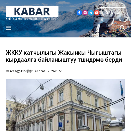
Кыр
ЖККУ катчылыгы Жакынкы Чыгыштагы
кырдаалга байланыштуу түшүндүрмө берди
Саясат
1151
28 Февраль 2026
23:55