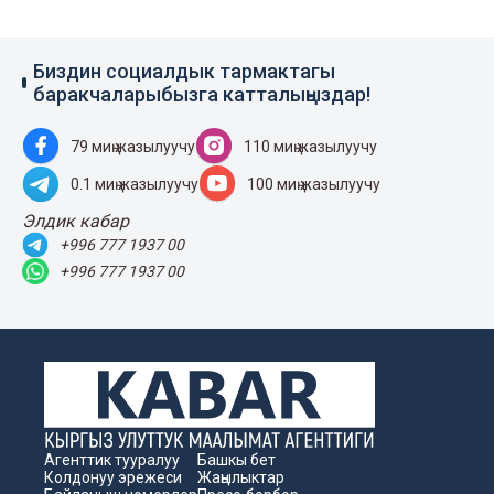
Биздин социалдык тармактагы
баракчаларыбызга катталыңыздар!
79 миң жазылуучу
110 миң жазылуучу
0.1 миң жазылуучу
100 миң жазылуучу
Элдик кабар
+996 777 1937 00
+996 777 1937 00
Агенттик тууралуу
Башкы бет
Колдонуу эрежеси
Жаңылыктар