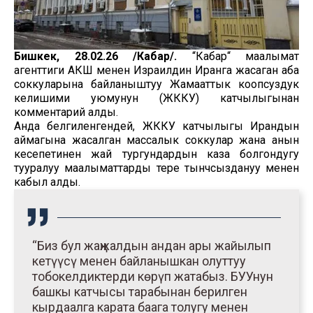
Бишкек, 28.02.26 /Кабар/.
“Кабар“ маалымат
агенттиги АКШ менен Израилдин Иранга жасаган аба
соккуларына байланыштуу Жамааттык коопсуздук
келишими уюмунун (ЖККУ) катчылыгынан
комментарий алды.
Анда белгиленгендей, ЖККУ катчылыгы Ирандын
аймагына жасалган массалык соккулар жана анын
кесепетинен жай тургундардын каза болгондугу
тууралуу маалыматтарды терең тынчсыздануу менен
кабыл алды.
“Биз бул жаңжалдын андан ары жайылып
кетүүсү менен байланышкан олуттуу
тобокелдиктерди көрүп жатабыз. БУУнун
башкы катчысы тарабынан берилген
кырдаалга карата баага толугу менен