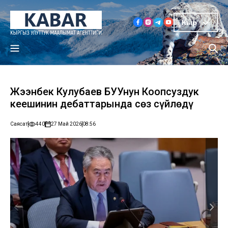
Кыр
Жээнбек Кулубаев БУУнун Коопсуздук
кеңешинин дебаттарында сөз сүйлөдү
Саясат
440
27 Май 2026
08:56