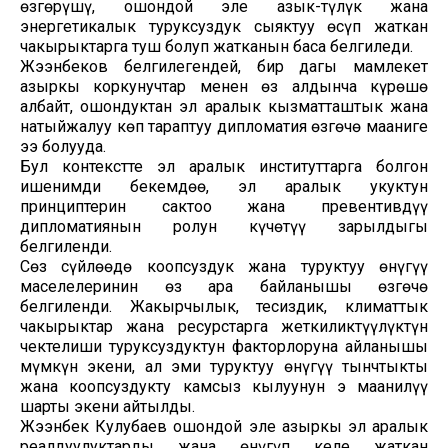
өзгөрүшү, ошондой эле азык-түлүк жана
энергетикалык туруксуздук сыяктуу өсүп жаткан
чакырыктарга туш болуп жатканын баса белгиледи.
Жээнбеков белгилегендей, бир дагы мамлекет
азыркы коркунучтар менен өз алдынча күрөшө
албайт, ошондуктан эл аралык кызматташтык жана
натыйжалуу көп тараптуу дипломатия өзгөчө мааниге
ээ болууда.
Бул контекстте эл аралык институттарга болгон
ишенимди бекемдөө, эл аралык укуктун
принциптерин сактоо жана превентивдүү
дипломатиянын ролун күчөтүү зарылдыгы
белгиленди.
Сөз сүйлөөдө коопсуздук жана туруктуу өнүгүү
маселелеринин өз ара байланышы өзгөчө
белгиленди. Жакырчылык, теңсиздик, климаттык
чакырыктар жана ресурстарга жеткиликтүүлүктүн
чектелиши туруксуздуктун факторлоруна айланышы
мүмкүн экени, ал эми туруктуу өнүгүү тынчтыкты
жана коопсуздукту камсыз кылуунун эң маанилүү
шарты экени айтылды.
Жээнбек Кулубаев ошондой эле азыркы эл аралык
реалдуулуктарды жана өнүгүп келе жаткан