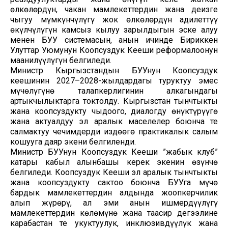
өлкөлөрдүн, чакан мамлекеттердин жана деңизге
чыгуу мүмкүнчүлүгү жок өлкөлөрдүн адилеттүү
өкүлчүлүгүн камсыз кылуу зарылдыгын эске алуу
менен БУУ системасын, анын ичинде Бириккен
Улуттар Уюмунун Коопсуздук Кеңеши реформалоонун
маанилүүлүгүн белгиледи.
Министр Кыргызстандын БУУнун Коопсуздук
кеңешинин 2027–2028-жылдардагы туруктуу эмес
мүчөлүгүнө талапкерлигинин алкагындагы
артыкчылыктарга токтолду. Кыргызстан тынчтыкты
жана коопсуздукту чыңдоого, диалогду өнүктүрүүгө
жана актуалдуу эл аралык маселелер боюнча тең
салмактуу чечимдерди издөөгө практикалык салым
кошууга даяр экени белгиленди.
Министр БУУнун Коопсуздук Кеңеши ”жабык клуб”
катары кабыл алынбашы керек экенин өзүнчө
белгиледи. Коопсуздук Кеңеши эл аралык тынчтыкты
жана коопсуздукту сактоо боюнча БУУга мүчө
бардык мамлекеттердин алдында жоопкерчилик
алып жүрөрү, ал эми анын ишмердүүлүгү
мамлекеттердин көлөмүнө жана таасир деңгээлине
карабастан тең укуктуулук, инклюзивдүүлүк жана