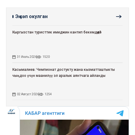
Эң көп окулган
Кыргызстан туристтик имиджин кантип бекемдөөдө?
31 Июль 2026
1520
Касымалиев: Чемпионат достукту жана кызматташтыкты
чыңдоо үчүн маанилүү эл аралык аянтчага айланды
02 Август 2026
1254