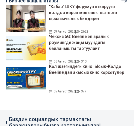
Бизнес жаңылыктары
"Кабар" ШКУ форумун өткөрүүгө
колдоо көрсөткөн өнөктөштөргө
ыраазычылык билдирет
09 Август 2026
2652
Чексиз 5G: Beeline эл аралык
роумингде жаңы муундагы
байланышты тартуулайт
06 Август 2026
310
Көл жээгиндеги кино: Ысык-Көлдө
Beeline’дан акысыз кино көрсөтүлөр
05 Август 2026
377
Биздин социалдык тармактагы
баракчаларыбызга катталыңыздар!