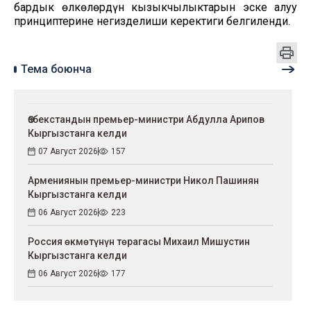
бардык өлкөлөрдүн кызыкчылыктарын эске алуу
принциптерине негизделиши керектиги белгиленди.
Тема боюнча
Өзбекстандын премьер-министри Абдулла Арипов
Кыргызстанга келди
07 Август 2026
157
Армениянын премьер-министри Никол Пашинян
Кыргызстанга келди
06 Август 2026
223
Россия өкмөтүнүн төрагасы Михаил Мишустин
Кыргызстанга келди
06 Август 2026
177