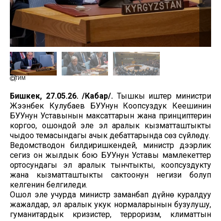
ТИМ
Бишкек, 27.05.26. /Кабар/.
Тышкы иштер министри
Жээнбек Кулубаев БУУнун Коопсуздук Кеңешинин
БУУнун Уставынын максаттарын жана принциптерин
коргоо, ошондой эле эл аралык кызматташтыкты
чыңдоо темасындагы ачык дебаттарында сөз сүйлөдү.
Ведомстводон билдиришкендей, министр дээрлик
сегиз он жылдык бою БУУнун Уставы мамлекеттер
ортосундагы эл аралык тынчтыкты, коопсуздукту
жана кызматташтыкты сактоонун негизи болуп
келгенин белгиледи.
Ошол эле учурда министр заманбап дүйнө куралдуу
жаңжалдар, эл аралык укук нормаларынын бузулушу,
гуманитардык кризистер, терроризм, климаттын