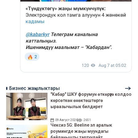
Бизнес жаңылыктары
"Кабар" ШКУ форумун өткөрүүгө колдоо
көрсөткөн өнөктөштөргө
ыраазычылык билдирет
09 Август 2026
2651
Чексиз 5G: Beeline эл аралык
роумингде жаңы муундагы
байланышты тартуулайт