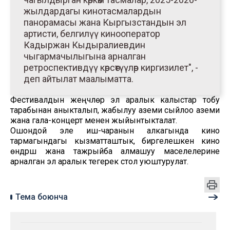
жылдардагы кинотасмалардын
панорамасы жана Кыргызстандын эл
артисти, белгилүү кинооператор
Кадыржан Кыдыралиевдин
чыгармачылыгына арналган
ретроспективдүү көрсөтүүлөр киргизилет", -
деп айтылат маалыматта.
Фестивалдын жеңүүчүлөрү эл аралык калыстар тобу
тарабынан аныкталып, жабылуу аземи сыйлоо аземи
жана гала-концерт менен жыйынтыкталат.
Ошондой эле иш-чаранын алкагында кино
тармагындагы кызматташтык, биргелешкен кино
өндүрүшү жана тажрыйба алмашуу маселелерине
арналган эл аралык тегерек стол уюштурулат.
Тема боюнча