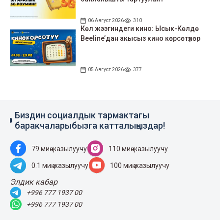
06 Август 2026
310
Көл жээгиндеги кино: Ысык-Көлдө
Beeline’дан акысыз кино көрсөтүлөр
05 Август 2026
377
Биздин социалдык тармактагы
баракчаларыбызга катталыңыздар!
79 миң жазылуучу
110 миң жазылуучу
0.1 миң жазылуучу
100 миң жазылуучу
Элдик кабар
+996 777 1937 00
+996 777 1937 00