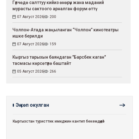
Гүлчөдө салттуу кийиз өнөрүн жана маданий
мурасты сактоого арналган форум өттү
07 Август 2026
200
Чолпон-Атада жаңыланган “Чолпон” кинотеатры
ишке берилди
07 Август 2026
159
Кыргыз тарыхын баяндаган "Барсбек каган"
тасмасы көрсөтүлө баштайт
05 Август 2026
266
Эң көп окулган
Кыргызстан туристтик имиджин кантип бекемдөөдө?