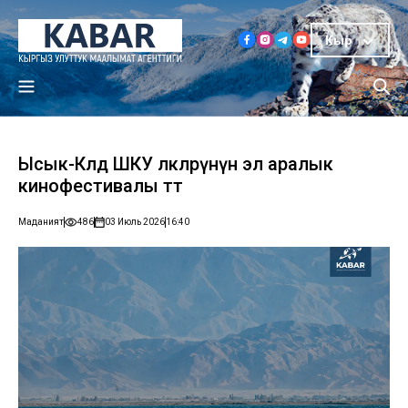
Кыр
Ысык-Көлдө ШКУ өлкөлөрүнүн эл аралык
кинофестивалы өтөт
Маданият
486
03 Июль 2026
16:40