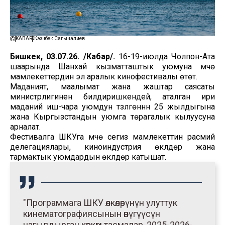
KABAR
Жээнбек Сагыналиев
Бишкек, 03.07.26. /Кабар/.
16-19-июлда Чолпон-Ата
шаарында Шанхай кызматташтык уюмуна мүчө
мамлекеттердин эл аралык кинофестивалы өтөт.
Маданият, маалымат жана жаштар саясаты
министрлигинен билдиришкендей, аталган ири
маданий иш-чара уюмдун түзүлгөнүнүн 25 жылдыгына
жана Кыргызстандын уюмга төрагалык кылуусуна
арналат.
Фестивалга ШКУга мүчө сегиз мамлекеттин расмий
делегациялары, киноиндустрия өкүлдөрү жана
тармактык уюмдардын өкүлдөрү катышат.
"Программага ШКУ өлкөлөрүнүн улуттук
кинематографиясынын өнүгүүсүн
чагылдырган көркөм тасмалар, 2025-2026-