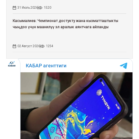
31 Июль 2026
1520
Касымалиев: Чемпионат достукту жана кызматташтыкты
чыңдоо үчүн маанилүү эл аралык аянтчага айланды
02 Август 2026
1254