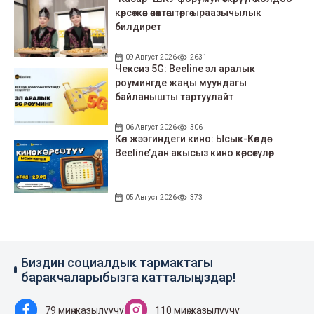
көрсөткөн өнөктөштөргө ыраазычылык
билдирет
09 Август 2026
2631
Чексиз 5G: Beeline эл аралык
роумингде жаңы муундагы
байланышты тартуулайт
06 Август 2026
306
Көл жээгиндеги кино: Ысык-Көлдө
Beeline’дан акысыз кино көрсөтүлөр
05 Август 2026
373
Биздин социалдык тармактагы
баракчаларыбызга катталыңыздар!
79 миң жазылуучу
110 миң жазылуучу