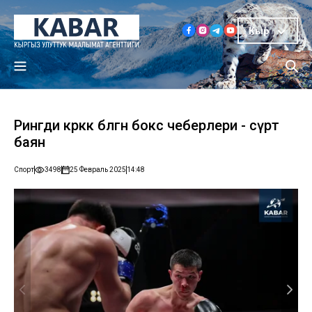
Кыр
Рингди көрккө бөлөгөн бокс чеберлери - сүрөт
баян
Спорт
3498
25 Февраль 2025
14:48