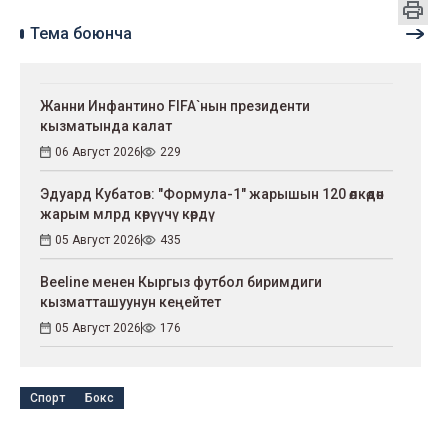
Тема боюнча
Жанни Инфантино FIFA`нын президенти
кызматында калат
06 Август 2026
229
Эдуард Кубатов: "Формула-1" жарышын 120 өлкөдөн
жарым млрд көрүүчү көрдү
05 Август 2026
435
Beeline менен Кыргыз футбол биримдиги
кызматташуунун кеңейтет
05 Август 2026
176
Спорт
Бокс