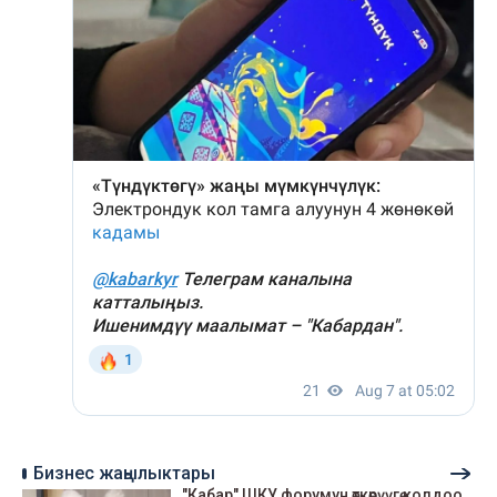
Бизнес жаңылыктары
"Кабар" ШКУ форумун өткөрүүгө колдоо