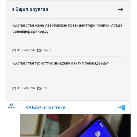
Эң көп окулган
Кыргызстан жана Азербайжан президенттери Чолпон-Атада
сүйлөшүүлөрдү өткөрдү
31 Июль 2026
1620
Кыргызстан туристтик имиджин кантип бекемдөөдө?
31 Июль 2026
1513