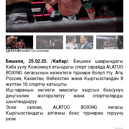
KABAR
Жээнбек Сагыналиев
Бишкек, 25.02.25. /Кабар/.
Бишкек шаарындагы
Каба уулу Кожомкул атындагы спорт сарайда ALATOO
BOXING лигасынын кезектеги турнири болуп өттү. Ага,
Россия, Казактан, Өзбекстан жана Кыргызстандан 8
жуптан 16 спортчу катышты.
Иш-чаранын негизги максаты кыргыз боксунун
деңгээлин жогорулатуу жана спортчуларды
шыктандыруу.
Эске салсак, ALATOO BOXING лигасы
Кыргызстандагы алгачкы бокс турнирин өткөрүүчү
уюм.