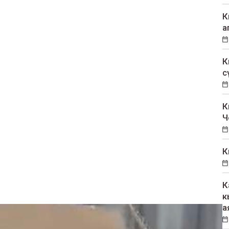
К
а
К
с
К
Ч
К
К
к
а