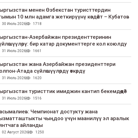
ыргызстан менен Өзбекстан туристтердин
гымын 10 млн адамга жеткирүүнү көздөйт – Кубатов
30 Июль 2026
1718
ыргызстан-Азербайжан президенттеринин
үйлөшүүлөрү: бир катар документтерге кол коюлду
31 Июль 2026
1661
ыргызстан жана Азербайжан президенттери
олпон-Атада сүйлөшүүлөрдү өткөрдү
31 Июль 2026
1620
ыргызстан туристтик имиджин кантип бекемдөөдө?
31 Июль 2026
1516
асымалиев: Чемпионат достукту жана
ызматташтыкты чыңдоо үчүн маанилүү эл аралык
янтчага айланды
02 Август 2026
1250