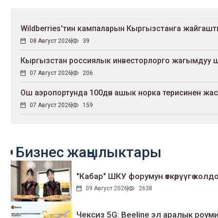
Wildberries'тин кампаларын Кыргызстанга жайгаш
08 Август 2026
39
Кыргызстан россиялык инвесторлорго жагымдуу 
07 Август 2026
206
Ош аэропортунда 100дөн ашык норка терисинен жа
07 Август 2026
159
Бизнес жаңылыктары
"Кабар" ШКУ форумун өткөрүүгө колдо
09 Август 2026
2638
Чексиз 5G: Beeline эл аралык ро