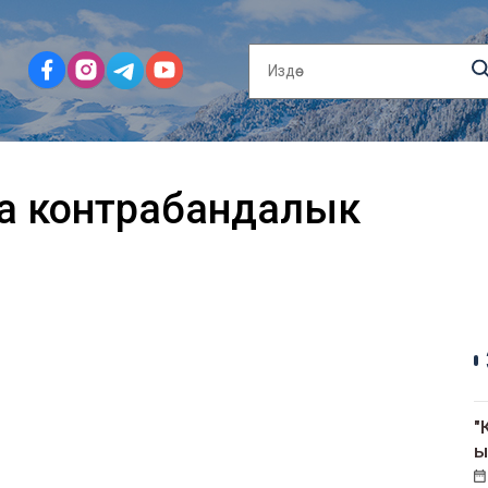
а контрабандалык
"
ы