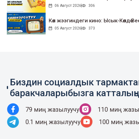
06 Август 2026
306
Көл жээгиндеги кино: Ысык-Көлдө Bee
05 Август 2026
373
Биздин социалдык тармакт
баракчаларыбызга катталың
79 миң жазылуучу
110 миң жазы
0.1 миң жазылуучу
100 миң жаз