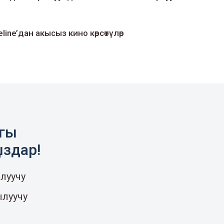
line’дан акысыз кино көрсөтүлөр
агы
ыздар!
луучу
ылуучу