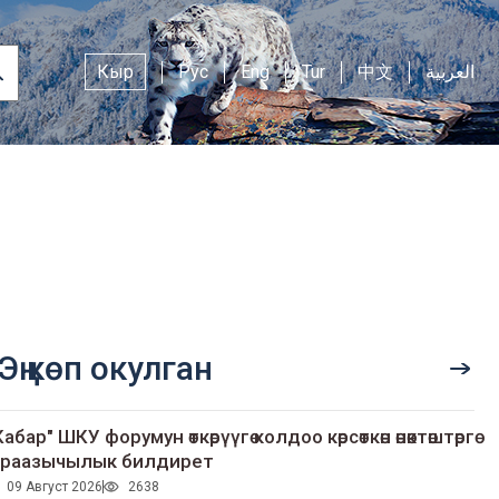
Кыр
Рус
Eng
Tur
中文
العربية
Эң көп окулган
Кабар" ШКУ форумун өткөрүүгө колдоо көрсөткөн өнөктөштөргө
раазычылык билдирет
09 Август 2026
2638