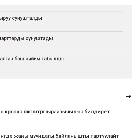
тыруу сунушталды
шарттарды сунуштады
салган баш кийим табылды
о көрсөткөн өнөктөштөргө ыраазычылык билдирет
умингде жаңы муундагы байланышты тартуулайт