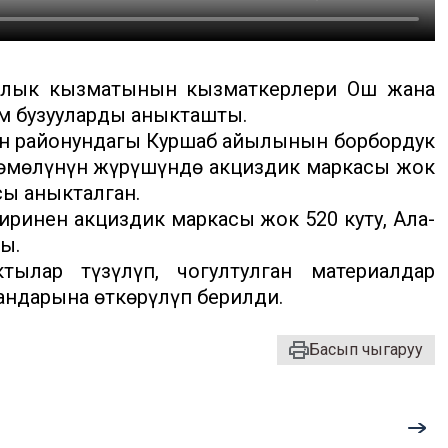
лык кызматынын кызматкерлери Ош жана
м бузууларды аныкташты.
өн районундагы Куршаб айылынын борбордук
зөмөлүнүн жүрүшүндө акциздик маркасы жок
сы аныкталган.
иринен акциздик маркасы жок 520 куту, Ала-
ы.
ылар түзүлүп, чогултулган материалдар
гандарына өткөрүлүп берилди.
Басып чыгаруу