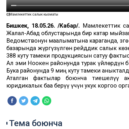
Мамлекеттик салык кызматы
Бишкек, 18.05.26. /Кабар/.
Мамлекеттик са
Жалал-Абад облустарында бир катар мыйза
Ведомствонун маалыматына караганда, Өзг
базарында жүргүзүлгөн рейддик салык кө
388 куту тамеки продукциясын сатуу факты
Ал эми Ноокен районунда турак үйлөрдүн б
Бука районунда 9 миң куту тамеки аныкталд
Аталган фактылар боюнча тиешелүү акт
юридикалык баа берүү үчүн укук коргоо ор
Тема боюнча