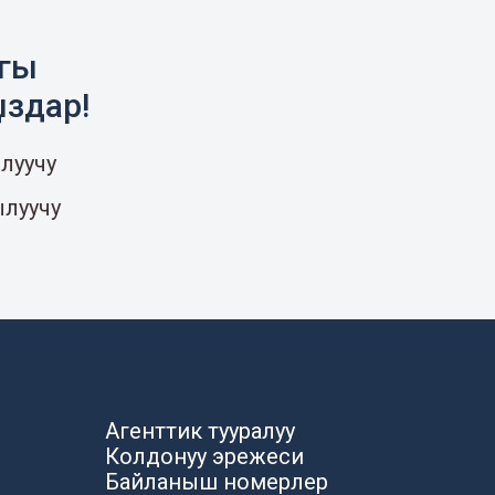
агы
ыздар!
луучу
ылуучу
Агенттик тууралуу
Колдонуу эрежеси
Байланыш номерлер