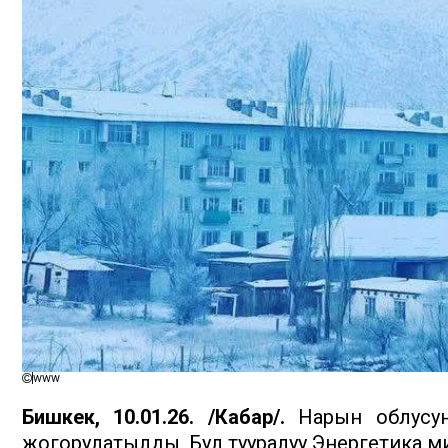
www
Бишкек, 10.01.26. /Кабар/.
Нарын облусунд
жогорулатылды. Бул тууралуу Энергетика 