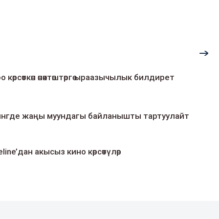
о көрсөткөн өнөктөштөргө ыраазычылык билдирет
умингде жаңы муундагы байланышты тартуулайт
line’дан акысыз кино көрсөтүлөр