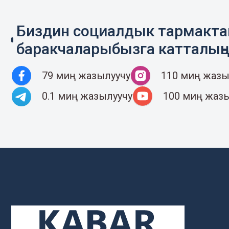
Биздин социалдык тармакт
баракчаларыбызга катталың
79 миң жазылуучу
110 миң жазы
0.1 миң жазылуучу
100 миң жаз