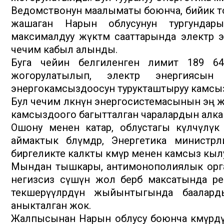
Ведомствонун маалыматы боюнча, бийик то
жашаган Нарын облусунун тургундар
максималдуу жүктөм сааттарында электр эне
чечим кабыл алынды.
Буга чейин белгиленген лимит 189 648
жогорулатылып, электр энергиясын к
энергокамсыздоосун турукташтыруу камсы
Бул чечим өлкөнүн энергосистемасынын эң 
камсыздоого багытталган чаралардын алк
Ошону менен катар, облустагы өкүлчүлүк
аймактык бөлүмдөр, Энергетика министр
биргеликте калкты көмүр менен камсыз кыл
Мындан тышкары, антимонополиялык орга
негизсиз өсүшүнө жол бербөө максатында р
текшерүүлөрдүн жыйынтыгында баалард
аныкталган жок.
Жалпысынан Нарын облусу боюнча көмүрдүн