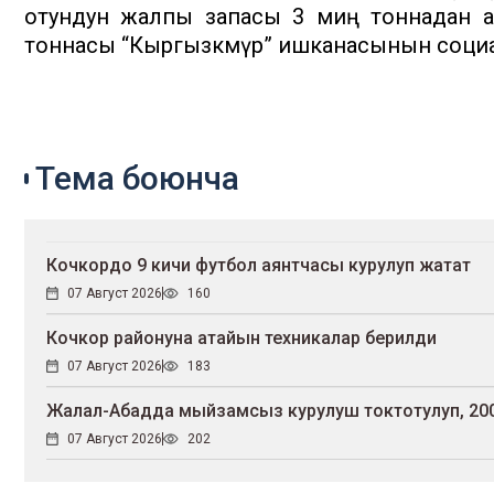
отундун жалпы запасы 3 миң тоннадан 
тоннасы “Кыргызкөмүр” ишканасынын социа
Тема боюнча
Кочкордо 9 кичи футбол аянтчасы курулуп жатат
07 Август 2026
160
Кочкор районуна атайын техникалар берилди
07 Август 2026
183
Жалал-Абадда мыйзамсыз курулуш токтотулуп, 200
07 Август 2026
202