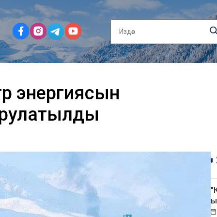
тр энергиясын
горулатылды
"
ы