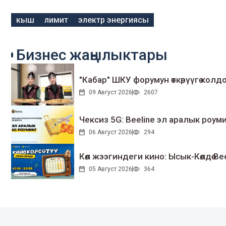
кыш
лимит
электр энергиясы
Бизнес жаңылыктары
"Кабар" ШКУ форумун өткөрүүгө колдо
09 Август 2026
2607
Чексиз 5G: Beeline эл аралык ро
06 Август 2026
294
Көл жээгиндеги кино: Ысык-Көлдө Bee
05 Август 2026
364