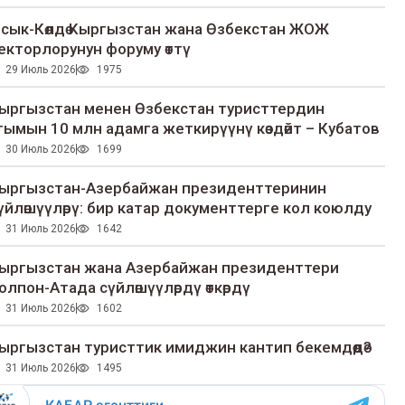
сык-Көлдө Кыргызстан жана Өзбекстан ЖОЖ
екторлорунун форуму өттү
29 Июль 2026
1975
ыргызстан менен Өзбекстан туристтердин
гымын 10 млн адамга жеткирүүнү көздөйт – Кубатов
30 Июль 2026
1699
ыргызстан-Азербайжан президенттеринин
үйлөшүүлөрү: бир катар документтерге кол коюлду
31 Июль 2026
1642
ыргызстан жана Азербайжан президенттери
олпон-Атада сүйлөшүүлөрдү өткөрдү
31 Июль 2026
1602
ыргызстан туристтик имиджин кантип бекемдөөдө?
31 Июль 2026
1495