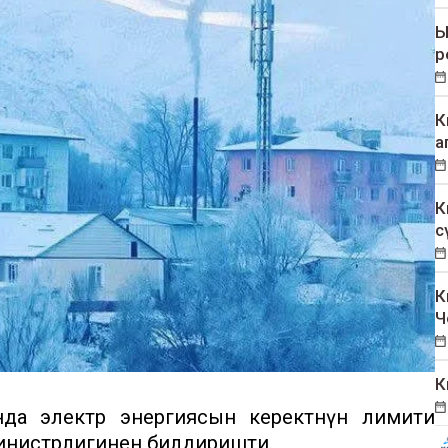
Ы
р
К
а
К
с
К
Ч
К
а электр энергиясын керектөөнүн лимити
министрлигинен билдиришти.