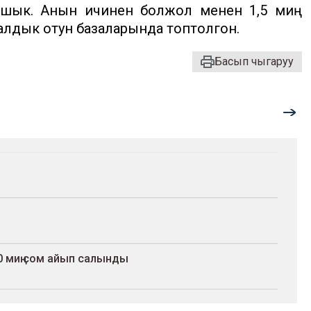
ашык. Анын ичинен болжол менен 1,5 миң
лдык отун базаларында топтолгон.
Басып чыгаруу
 миң сом айып салынды