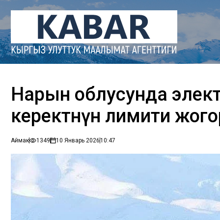
Нарын облусунда элек
керектөөнүн лимити жо
Аймак
1349
10 Январь 2026
10:47