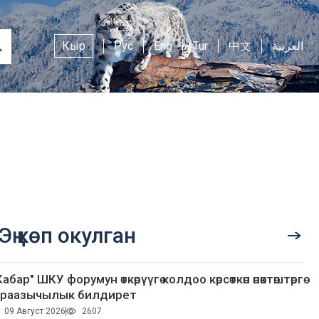
Кыр
Рус
Eng
Tur
中文
العربية
Эң көп окулган
Кабар" ШКУ форумун өткөрүүгө колдоо көрсөткөн өнөктөштөргө
раазычылык билдирет
09 Август 2026
2607