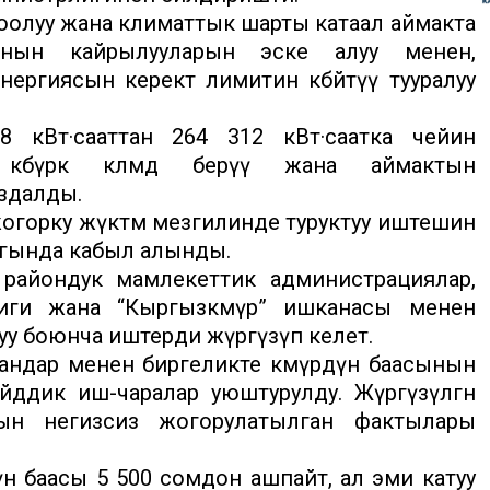
олуу жана климаттык шарты катаал аймакта
ынын кайрылууларын эске алуу менен,
ргиясын керектөө лимитин көбөйтүү тууралуу
 кВт·сааттан 264 312 кВт·саатка чейин
өбүрөөк көлөмдө берүү жана аймактын
здалды.
жогорку жүктөм мезгилинде туруктуу иштешин
агында кабыл алынды.
 райондук мамлекеттик администрациялар,
лиги жана “Кыргызкөмүр” ишканасы менен
уу боюнча иштерди жүргүзүп келет.
ндар менен биргеликте көмүрдүн баасынын
ейддик иш-чаралар уюштурулду. Жүргүзүлгөн
ын негизсиз жогорулатылган фактылары
 баасы 5 500 сомдон ашпайт, ал эми катуу