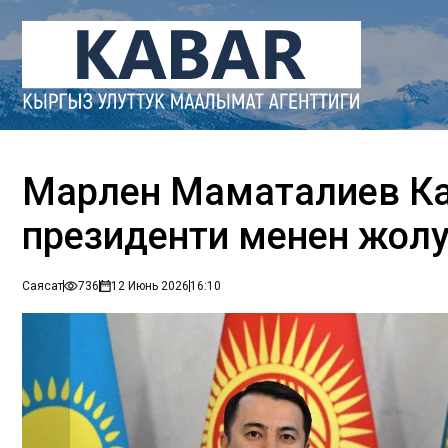
Марлен Маматалиев К
президенти менен жол
Саясат
736
12 Июнь 2026
16:10