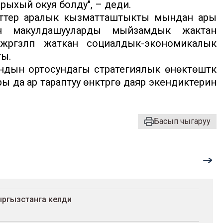
 тарыхый окуя болду", – деди.
енттер аралык кызматташтыкты мындан ары
лген макулдашууларды мыйзамдык жактан
ргүзүлүп жаткан социалдык-экономикалык
ты.
дын ортосундагы стратегиялык өнөктөштүк
 ар тараптуу өнүктүрүүгө даяр экендиктерин
Басып чыгаруу
ыргызстанга келди