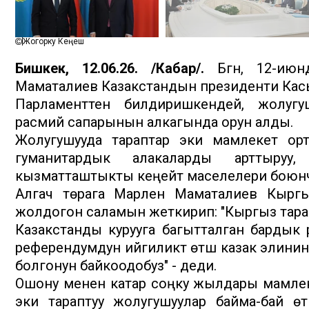
Жогорку Кеңеш
Бишкек, 12.06.26. /Кабар/.
Бүгүн, 12-ию
Маматалиев Казакстандын президенти Кас
Парламенттен билдиришкендей, жолугу
расмий сапарынын алкагында орун алды.
Жолугушууда тараптар эки мамлекет орт
гуманитардык алакаларды арттыруу
кызматташтыкты кеңейтүү маселелери боюнча
Алгач төрага Марлен Маматалиев Кырг
жолдогон саламын жеткирип: "Кыргыз тар
Казакстанды курууга багытталган бардык
референдумдун ийгиликтүү өтүшү казак эли
болгонун байкоодобуз" - деди.
Ошону менен катар соңку жылдары мамлеке
эки тараптуу жолугушуулар байма-бай өт