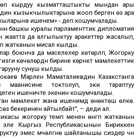
көп кырдуу кызматташтыкты мындан ары
биздин кызыкчылыктарына жооп берген өз ара
 кыларына ишенем» - деп кошумчалады.
үн башкы куралы парламенттик дипломатия
 жаатта да алгылыктуу аракеттер жасалып,
уп жатканын мисал кылды.
ар боюнча да маселелер көтөрүлүп, Жогорку
ги көчөлөрдүн бирине көрүнүктүү мамлекеттик
арууну сунуш кылды.
окаев Марлен Маматалиевдин Казакстанга
 маанисине токтолуп, эки тараптуу
т деген ишеничте экенин кошумчалады.
уган мамлекет жана ишенимдүү өнөктөш өлкө.
сөз бекеринен айтылбайт", – деди ал.
касы жогорку темп менен өнүгүп жатканын
а эле Кыргыз Республикасынын Бириккен
ктуу эмес мүчөлүгүнө шайланышы сиздер үчүн