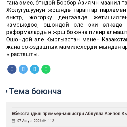
гана эмес, бүтүндөй Борбор Азия үчүн маанилүү
Жолугушуунун жүрүшүндө тараптар парлам
өнүктүрүү, жогорку деңгээлде жетиши
камсыздоо, ошондой эле эки өлкөдө жү
реформалардын жүрүшү боюнча пикир алмаш
Ошондой эле Кыргызстан менен Казакстан
жана союздаштык мамилелерди мындан ары да
ырасташты.
Тема боюнча
Өзбекстандын премьер-министри Абдулла Арипов К
07 Август 2026
112