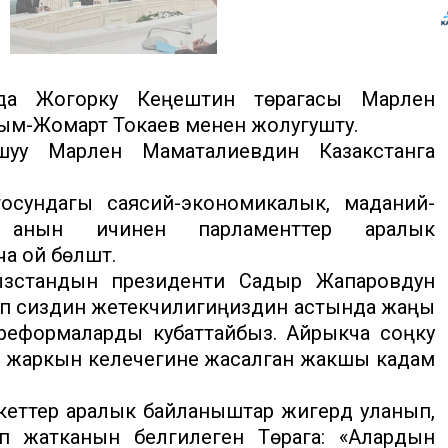
нда Жогорку Кеңештин төрагасы Марлен
ым-Жомарт Токаев менен жолугушту.
шуу Марлен Маматалиевдин Казакстанга
осундагы саясий-экономикалык, маданий-
, анын ичинен парламенттер аралык
 ой бөлүштү.
ызстандын президенти Садыр Жапаровдун
ап сиздин жетекчилигиңиздин астында жаңы
 реформаларды кубаттайбыз. Айрыкча соңку
нин жаркын келечегине жасалган жакшы кадам
ттер аралык байланыштар жигердүү уланып,
үп жатканын белгилеген Төрага: «Алардын