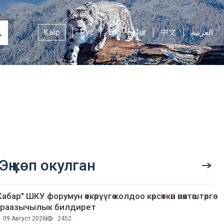
Кыр
Рус
Eng
Tur
中文
العربية
Эң көп окулган
Кабар" ШКУ форумун өткөрүүгө колдоо көрсөткөн өнөктөштөргө
раазычылык билдирет
09 Август 2026
2452