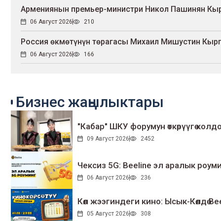
Армениянын премьер-министри Никол Пашинян Кыр
06 Август 2026
210
Россия өкмөтүнүн төрагасы Михаил Мишустин Кыр
06 Август 2026
166
Бизнес жаңылыктары
"Кабар" ШКУ форумун өткөрүүгө колдо
09 Август 2026
2452
Чексиз 5G: Beeline эл аралык ро
06 Август 2026
236
Көл жээгиндеги кино: Ысык-Көлдө Bee
05 Август 2026
308