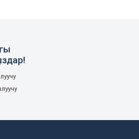
агы
ыздар!
луучу
ылуучу