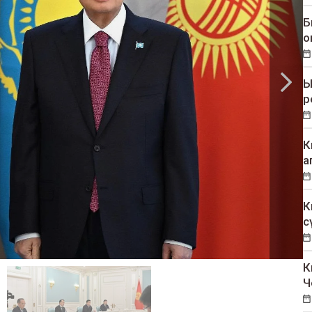
Б
о
Ы
р
К
а
К
с
К
Ч