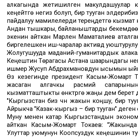
алкагында жетишилген макулдашуулар 
кеңейтүүгө негиз болуп, бир тууган элдери
пайдалуу мамилелерди тереңдетүүгө кызмат
Андан тышкары, байланыштарды бекемдөөн
экенин айткан Марлен Маматалиев аталган
биргелешкен иш-чаралар активдүү уюштурул
Жолугушууда маданий-гуманитардык алакал
Кеңештин Төрагасы Астана шаарындагы негиз
ишмер Жусуп Абдрахмановдун ысымын ыйг
Өз кезегинде президент Касым-Жомарт Т
жасаган алгачкы расмий сапарынын
кызматташтыкты өнүктүрүүгө жаңы дем бере
"Кыргызстан биз үчүн жакын коңшу, бир ту
Айрыкча "Казак-кыргыз – бир тууган" деген 
Муну менен катар Кыргызстандын экономи
айткан Касым-Жомарт Токаев: "Жакынд
Улуттар уюмунун Коопсуздук кеңешинин туру