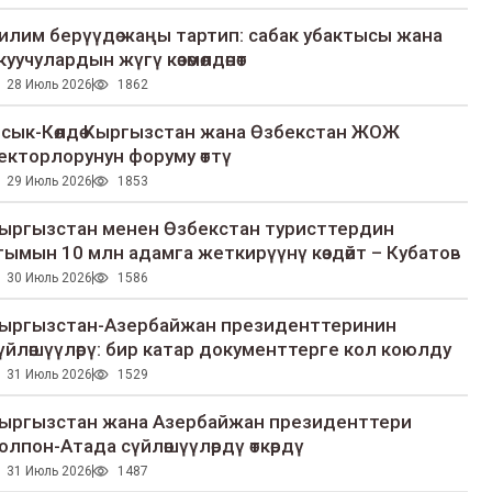
илим берүүдө жаңы тартип: сабак убактысы жана
куучулардын жүгү көзөмөлдөнөт
28 Июль 2026
1862
сык-Көлдө Кыргызстан жана Өзбекстан ЖОЖ
екторлорунун форуму өттү
29 Июль 2026
1853
ыргызстан менен Өзбекстан туристтердин
гымын 10 млн адамга жеткирүүнү көздөйт – Кубатов
30 Июль 2026
1586
ыргызстан-Азербайжан президенттеринин
үйлөшүүлөрү: бир катар документтерге кол коюлду
31 Июль 2026
1529
ыргызстан жана Азербайжан президенттери
олпон-Атада сүйлөшүүлөрдү өткөрдү
31 Июль 2026
1487