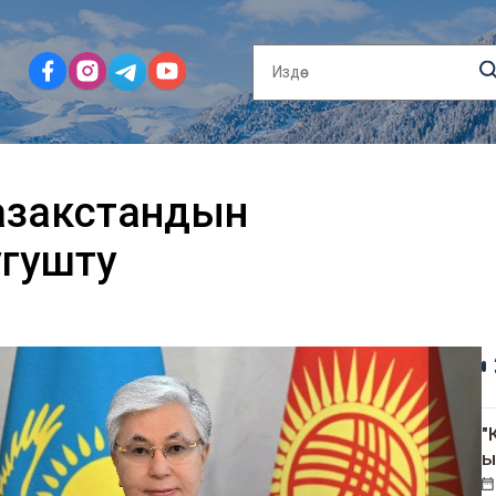
азакстандын
угушту
"
ы