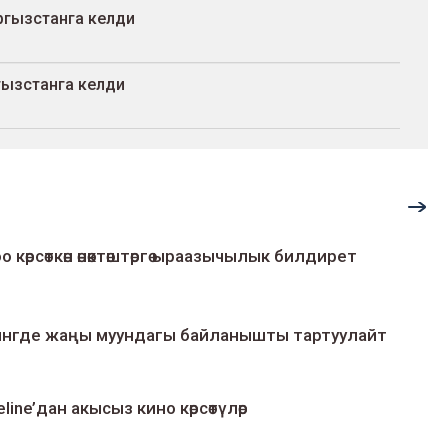
гызстанга келди
гызстанга келди
о көрсөткөн өнөктөштөргө ыраазычылык билдирет
умингде жаңы муундагы байланышты тартуулайт
line’дан акысыз кино көрсөтүлөр