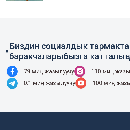
Биздин социалдык тармакт
баракчаларыбызга катталың
79 миң жазылуучу
110 миң жазы
0.1 миң жазылуучу
100 миң жаз