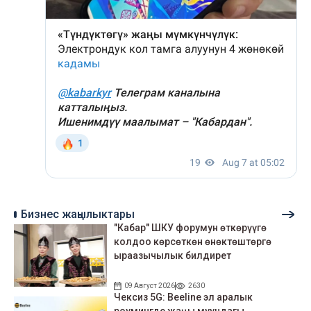
Бизнес жаңылыктары
"Кабар" ШКУ форумун өткөрүүгө
колдоо көрсөткөн өнөктөштөргө
ыраазычылык билдирет
09 Август 2026
2630
Чексиз 5G: Beeline эл аралык
роумингде жаңы муундагы