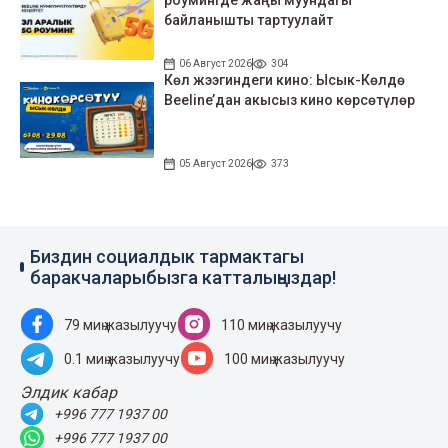
байланышты тартуулайт
06 Август 2026
304
Көл жээгиндеги кино: Ысык-Көлдө
Beeline’дан акысыз кино көрсөтүлөр
05 Август 2026
373
Биздин социалдык тармактагы
баракчаларыбызга катталыңыздар!
79 миң жазылуучу
110 миң жазылуучу
0.1 миң жазылуучу
100 миң жазылуучу
Элдик кабар
+996 777 1937 00
+996 777 1937 00