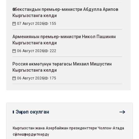
Өзбекстандын премьер-министри Абдулла Арипов
Кыргызстанга келди
07 Август 2026
155
Армениянын премьер-министри Никол Пашинян
Кыргызстанга келди
06 Август 2026
222
Россия өкмөтүнүн төрагасы Михаил Мишустин
Кыргызстанга келди
06 Август 2026
175
Эң көп окулган
Кыргызстан жана Азербайжан президенттери Чолпон-Атада
сүйлөшүүлөрдү өткөрдү