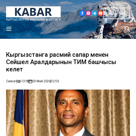
Кыр
Кыргызстанга расмий сапар менен
Сейшел Аралдарынын ТИМ башчысы
келет
Саясат
1318
03 Май 2026
12:50