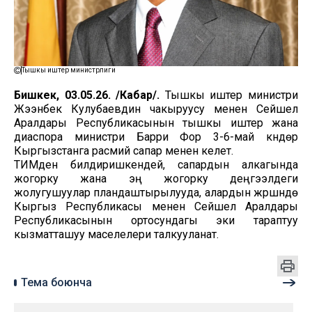
Тышкы иштер министрлиги
Бишкек, 03.05.26. /Кабар/.
Тышкы иштер министри
Жээнбек Кулубаевдин чакыруусу менен Сейшел
Аралдары Республикасынын тышкы иштер жана
диаспора министри Барри Фор 3-6-май күндөрү
Кыргызстанга расмий сапар менен келет.
ТИМден билдиришкендей, сапардын алкагында
жогорку жана эң жогорку деңгээлдеги
жолугушуулар пландаштырылууда, алардын жүрүшүндө
Кыргыз Республикасы менен Сейшел Аралдары
Республикасынын ортосундагы эки тараптуу
кызматташуу маселелери талкууланат.
Тема боюнча