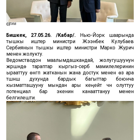
ТИМ
Бишкек, 27.05.26. /Кабар/.
Нью-Йорк шаарында
тышкы иштер министри Жээнбек Кулубаев
Сербиянын тышкы иштер министри Марко Журич
менен жолукту.
Ведомстводон маалымдашкандай, жолугушуунун
жүрүшүндө тараптар кыргыз-серб мамилелеринин
ырааттуу өнүгүп жатканын жана достук менен өз ара
түшүнүшүү духунда бардык багыттар боюнча
кызматташууну мындан ары кеңейтүү үчүн олуттуу
потенциал бар экенин канааттануу менен
белгилешти.