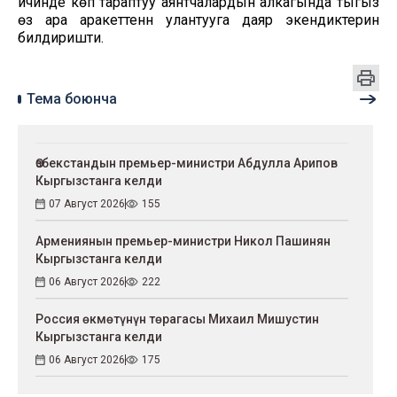
ичинде көп тараптуу аянтчалардын алкагында тыгыз
өз ара аракеттенүүнү улантууга даяр экендиктерин
билдиришти.
Тема боюнча
Өзбекстандын премьер-министри Абдулла Арипов
Кыргызстанга келди
07 Август 2026
155
Армениянын премьер-министри Никол Пашинян
Кыргызстанга келди
06 Август 2026
222
Россия өкмөтүнүн төрагасы Михаил Мишустин
Кыргызстанга келди
06 Август 2026
175