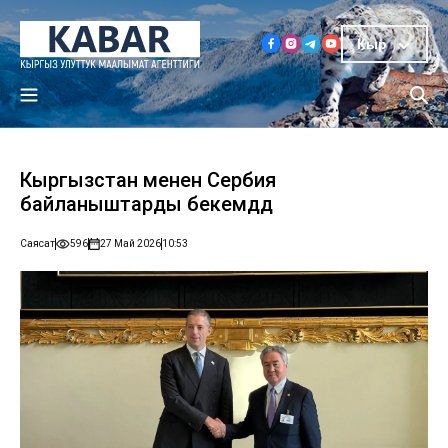
Кыр
Кыргызстан менен Сербия
байланыштарды бекемдөөдө
Саясат
596
27 Май 2026
10:53