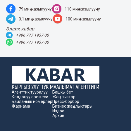
79 миң жазылуучу
110 миң жазылуучу
0.1 миң жазылуучу
100 миң жазылуучу
Элдик кабар
+996 777 1937 00
+996 777 1937 00
Агенттик тууралуу
Башкы бет
Колдонуу эрежеси
Жаңылыктар
Байланыш номерлер
Пресс-борбор
Жарнама
Бизнес жаңылыктары
Издөө
Архив