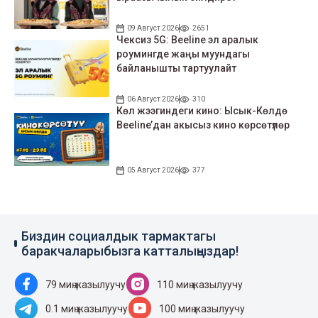
09 Август 2026
2651
Чексиз 5G: Beeline эл аралык
роумингде жаңы муундагы
байланышты тартуулайт
06 Август 2026
310
Көл жээгиндеги кино: Ысык-Көлдө
Beeline’дан акысыз кино көрсөтүлөр
05 Август 2026
377
Биздин социалдык тармактагы
баракчаларыбызга катталыңыздар!
79 миң жазылуучу
110 миң жазылуучу
0.1 миң жазылуучу
100 миң жазылуучу