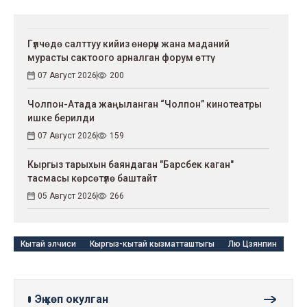
Гүлчөдө салттуу кийиз өнөрүн жана маданий
мурасты сактоого арналган форум өттү
07 Август 2026
200
Чолпон-Атада жаңыланган “Чолпон” кинотеатры
ишке берилди
07 Август 2026
159
Кыргыз тарыхын баяндаган "Барсбек каган"
тасмасы көрсөтүлө баштайт
05 Август 2026
266
Кытай элчиси
Кыргыз-кытай кызматташтыгы
Лю Цзянпин
Эң көп окулган