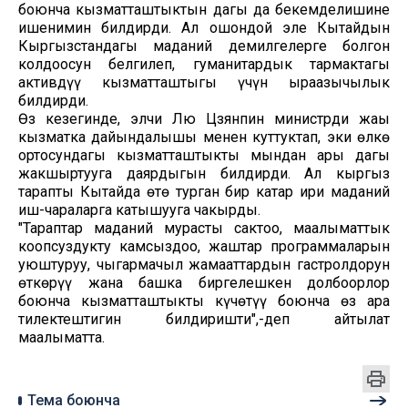
боюнча кызматташтыктын дагы да бекемделишине
ишенимин билдирди. Ал ошондой эле Кытайдын
Кыргызстандагы маданий демилгелерге болгон
колдоосун белгилеп, гуманитардык тармактагы
активдүү кызматташтыгы үчүн ыраазычылык
билдирди.
Өз кезегинде, элчи Лю Цзянпин министрди жаңы
кызматка дайындалышы менен куттуктап, эки өлкө
ортосундагы кызматташтыкты мындан ары дагы
жакшыртууга даярдыгын билдирди. Ал кыргыз
тарапты Кытайда өтө турган бир катар ири маданий
иш-чараларга катышууга чакырды.
"Тараптар маданий мурасты сактоо, маалыматтык
коопсуздукту камсыздоо, жаштар программаларын
уюштуруу, чыгармачыл жамааттардын гастролдорун
өткөрүү жана башка биргелешкен долбоорлор
боюнча кызматташтыкты күчөтүү боюнча өз ара
тилектештигин билдиришти",-деп айтылат
маалыматта.
Тема боюнча