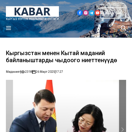
Кыр
Кыргызстан менен Кытай маданий
байланыштарды чыңдоого ниеттенүүдө
Маданият
2318
26 Март 2025
17:27