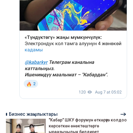
Бизнес жаңылыктары
"Кабар" ШКУ форумун өткөрүүгө колдоо
көрсөткөн өнөктөштөргө
ыраазычылык билдирет