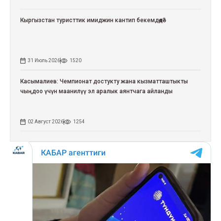
Кыргызстан туристтик имиджин кантип бекемдөөдө?
31 Июль 2026
1520
Касымалиев: Чемпионат достукту жана кызматташтыкты
чыңдоо үчүн маанилүү эл аралык аянтчага айланды
02 Август 2026
1254