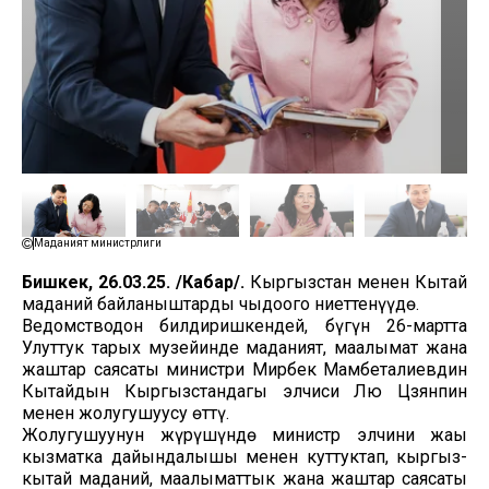
Маданият министрлиги
Бишкек, 26.03.25. /Кабар/.
Кыргызстан менен Кытай
маданий байланыштарды чыңдоого ниеттенүүдө.
Ведомстводон билдиришкендей, бүгүн 26-мартта
Улуттук тарых музейинде маданият, маалымат жана
жаштар саясаты министри Мирбек Мамбеталиевдин
Кытайдын Кыргызстандагы элчиси Лю Цзянпин
менен жолугушуусу өттү.
Жолугушуунун жүрүшүндө министр элчини жаңы
кызматка дайындалышы менен куттуктап, кыргыз-
кытай маданий, маалыматтык жана жаштар саясаты