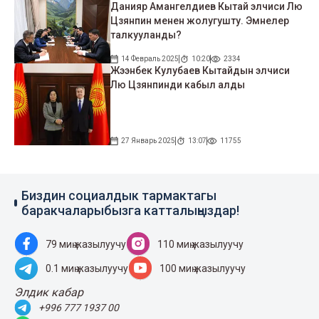
Данияр Амангелдиев Кытай элчиси Лю
Цзянпин менен жолугушту. Эмнелер
талкууланды?
14 Февраль 2025
10:20
2334
Жээнбек Кулубаев Кытайдын элчиси
Лю Цзянпинди кабыл алды
27 Январь 2025
13:07
11755
Биздин социалдык тармактагы
баракчаларыбызга катталыңыздар!
79 миң жазылуучу
110 миң жазылуучу
0.1 миң жазылуучу
100 миң жазылуучу
Элдик кабар
+996 777 1937 00