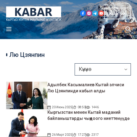
Кыр
Лю Цзянпин
Адылбек Касымалиев Кытай элчиси
Лю Цзянпинди кабыл алды
20 Июнь 2025
08:50
1446
Кыргызстан менен Кытай маданий
байланыштарды чыңдоого ниеттенүүдө
26 Март 2025
17:27
2317