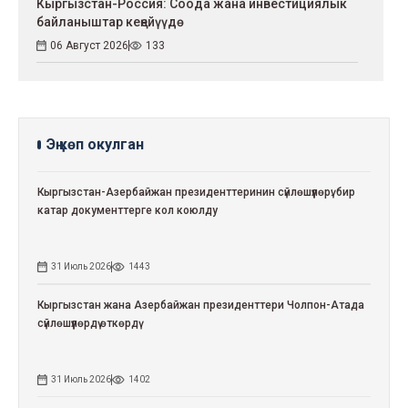
Кыргызстан-Россия: Соода жана инвестициялык
байланыштар кеңейүүдө
06 Август 2026
133
Эң көп окулган
Кыргызстан-Азербайжан президенттеринин сүйлөшүүлөрү: бир
катар документтерге кол коюлду
31 Июль 2026
1443
Кыргызстан жана Азербайжан президенттери Чолпон-Атада
сүйлөшүүлөрдү өткөрдү
31 Июль 2026
1402