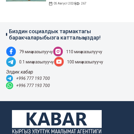
05 Август 2026
267
Биздин социалдык тармактагы
баракчаларыбызга катталыңыздар!
79 миң жазылуучу
110 миң жазылуучу
0.1 миң жазылуучу
100 миң жазылуучу
Элдик кабар
+996 777 193 700
+996 777 193 700