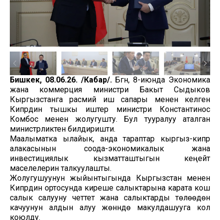
Бишкек, 08.06.26. /Кабар/.
Бүгүн, 8-июнда Экономика
жана коммерция министри Бакыт Сыдыков
Кыргызстанга расмий иш сапары менен келген
Кипрдин тышкы иштер министри Константинос
Комбос менен жолугушту. Бул тууралуу аталган
министрликтен билдиришти.
Маалыматка ылайык, анда тараптар кыргыз-кипр
алакасынын соода-экономикалык жана
инвестициялык кызматташтыгын кеңейтүү
маселелерин талкуулашты.
Жолугушуунун жыйынтыгында Кыргызстан менен
Кипрдин ортосунда киреше салыктарына карата кош
салык салууну четтетүү жана салыктарды төлөөдөн
качуунун алдын алуу жөнүндө макулдашууга кол
коюлду.