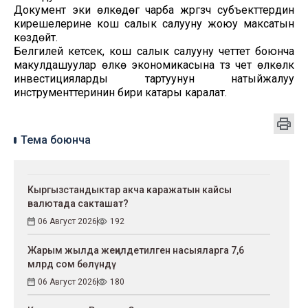
Документ эки өлкөдөгү чарба жүргүзүүчү субъекттердин
кирешелерине кош салык салууну жоюу максатын
көздөйт.
Белгилей кетсек, кош салык салууну четтетүү боюнча
макулдашуулар өлкө экономикасына түз чет өлкөлүк
инвестицияларды тартуунун натыйжалуу
инструменттеринин бири катары каралат.
Тема боюнча
Кыргызстандыктар акча каражатын кайсы
валютада сакташат?
06 Август 2026
192
Жарым жылда жеңилдетилген насыяларга 7,6
млрд сом бөлүндү
06 Август 2026
180