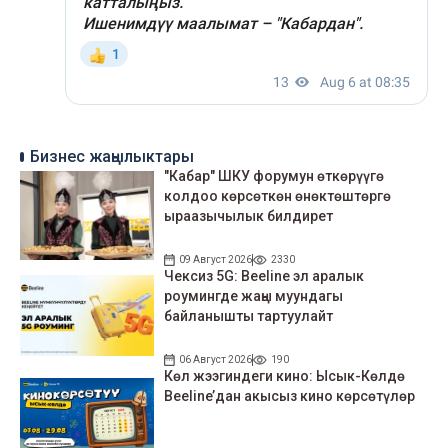
Бизнес жаңылыктары
"Кабар" ШКУ форумун өткөрүүгө
колдоо көрсөткөн өнөктөштөргө
ыраазычылык билдирет
09 Август 2026
2330
Чексиз 5G: Beeline эл аралык
роумингде жаңы муундагы
байланышты тартуулайт
06 Август 2026
190
Көл жээгиндеги кино: Ысык-Көлдө
Beeline’дан акысыз кино көрсөтүлөр