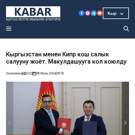
Кыр
Кыргызстан менен Кипр кош салык
салууну жоёт. Макулдашууга кол коюлду
Экономика
532
08 Июнь 2026
18:05