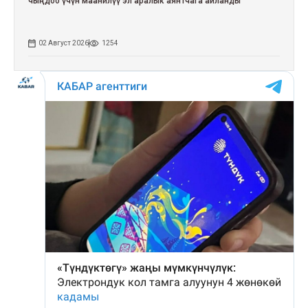
чыңдоо үчүн маанилүү эл аралык аянтчага айланды
02 Август 2026
1254