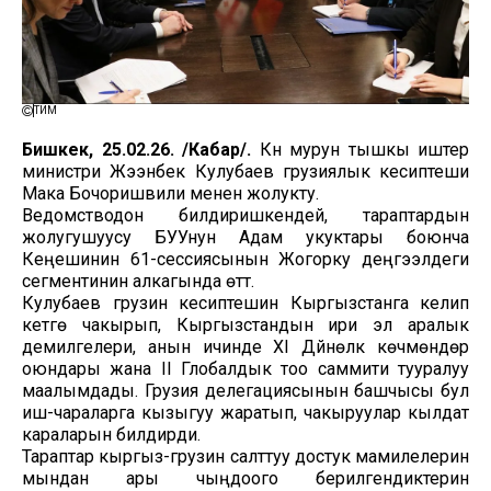
ТИМ
Бишкек, 25.02.26. /Кабар/.
Күн мурун тышкы иштер
министри Жээнбек Кулубаев грузиялык кесиптеши
Мака Бочоришвили менен жолукту.
Ведомстводон билдиришкендей, тараптардын
жолугушуусу БУУнун Адам укуктары боюнча
Кеңешинин 61-сессиясынын Жогорку деңгээлдеги
сегментинин алкагында өттү.
Кулубаев грузин кесиптешин Кыргызстанга келип
кетүүгө чакырып, Кыргызстандын ири эл аралык
демилгелери, анын ичинде XI Дүйнөлүк көчмөндөр
оюндары жана II Глобалдык тоо саммити тууралуу
маалымдады. Грузия делегациясынын башчысы бул
иш-чараларга кызыгуу жаратып, чакыруулар кылдат
караларын билдирди.
Тараптар кыргыз-грузин салттуу достук мамилелерин
мындан ары чыңдоого берилгендиктерин