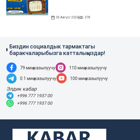
05 Август 2026
378
Биздин социалдык тармактагы
баракчаларыбызга катталыңыздар!
79 миң жазылуучу
110 миң жазылуучу
0.1 миң жазылуучу
100 миң жазылуучу
Элдик кабар
+996 777 1937 00
+996 777 1937 00