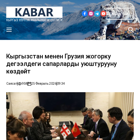
Кыр
Кыргызстан менен Грузия жогорку
деңгээлдеги сапарларды уюштурууну
көздөйт
Саясат
958
25 Февраль 2026
09:34