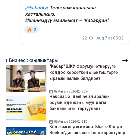
Бизнес жаңылыктары
"Кабар" ШКУ форумун өткөрүүгө
колдоо көрсөткөн өнөктөштөргө
ыраазычылык билдирет
09 Август 2026
2654
Чексиз 5G: Beeline эл аралык
роумингде жаңы муундагы
байланышты тартуулайт
06 Август 2026
310
Көл жээгиндеги кино: Ысык-Көлдө
Beeline’дан акысыз кино көрсөтүлөр