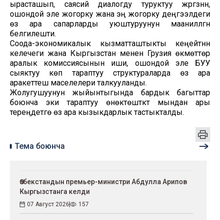
ырасташып, саясий диалогду туруктуу жүргүзүүнүн,
ошондой эле жогорку жана эң жогорку деңгээлдеги
өз ара сапарларды уюштуруунун маанилүүлүгүн
белгилешти.
Соода-экономикалык кызматташтыкты кеңейтүүнүн
келечеги жана Кыргызстан менен Грузия өкмөттөр
аралык комиссиясынын иши, ошондой эле БУУ
сыяктуу көп тараптуу структураларда өз ара
аракеттешүү маселелери талкууланды.
Жолугушуунун жыйынтыгында бардык багыттар
боюнча эки тараптуу өнөктөштүктү мындан ары
тереңдетүүгө өз ара кызыкдарлык тастыкталды.
Тема боюнча
Өзбекстандын премьер-министри Абдулла Арипов
Кыргызстанга келди
07 Август 2026
157