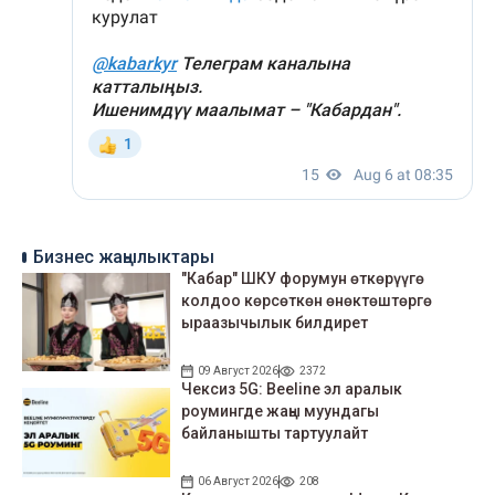
Бизнес жаңылыктары
"Кабар" ШКУ форумун өткөрүүгө
колдоо көрсөткөн өнөктөштөргө
ыраазычылык билдирет
09 Август 2026
2372
Чексиз 5G: Beeline эл аралык
роумингде жаңы муундагы
байланышты тартуулайт
06 Август 2026
208