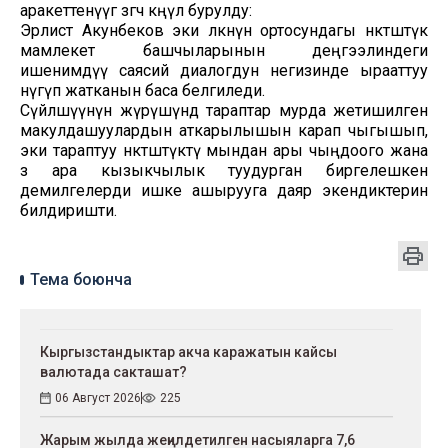
аракеттенүүгө өзгөчө көңүл бурулду:
Эрлист Акунбеков эки өлкөнүн ортосундагы өнөктөштүк
мамлекет башчыларынын деңгээлиндеги
ишенимдүү саясий диалогдун негизинде ырааттуу
өнүгүп жатканын баса белгиледи.
Сүйлөшүүнүн жүрүшүндө тараптар мурда жетишилген
макулдашуулардын аткарылышын карап чыгышып,
эки тараптуу өнөктөштүктү мындан ары чыңдоого жана
өз ара кызыкчылык туудурган биргелешкен
демилгелерди ишке ашырууга даяр экендиктерин
билдиришти.
Тема боюнча
Кыргызстандыктар акча каражатын кайсы
валютада сакташат?
06 Август 2026
225
Жарым жылда жеңилдетилген насыяларга 7,6