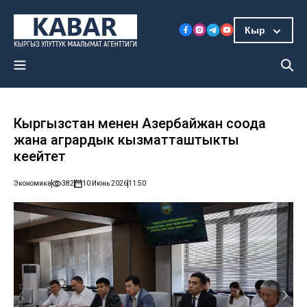
Кыр
Кыргызстан менен Азербайжан соода
жана агрардык кызматташтыкты
кеңейтет
Экономика
382
10 Июнь 2026
11:50