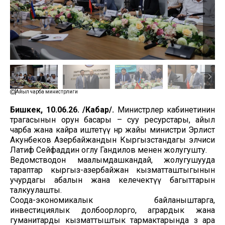
Айыл чарба министрлиги
Бишкек, 10.06.26. /Кабар/.
Министрлер кабинетинин
төрагасынын орун басары – суу ресурстары, айыл
чарба жана кайра иштетүү өнөр жайы министри Эрлист
Акунбеков Азербайжандын Кыргызстандагы элчиси
Латиф Сейфаддин оглу Гандилов менен жолугушту.
Ведомстводон маалымдашкандай, жолугушууда
тараптар кыргыз-азербайжан кызматташтыгынын
учурдагы абалын жана келечектүү багыттарын
талкуулашты.
Соода-экономикалык байланыштарга,
инвестициялык долбоорлорго, агрардык жана
гуманитарды кызматтыштык тармактарында өз ара