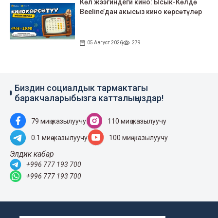
Көл жээгиндеги кино: Ысык-Көлдө
Beeline’дан акысыз кино көрсөтүлөр
05 Август 2026
279
Биздин социалдык тармактагы
баракчаларыбызга катталыңыздар!
79 миң жазылуучу
110 миң жазылуучу
0.1 миң жазылуучу
100 миң жазылуучу
Элдик кабар
+996 777 193 700
+996 777 193 700