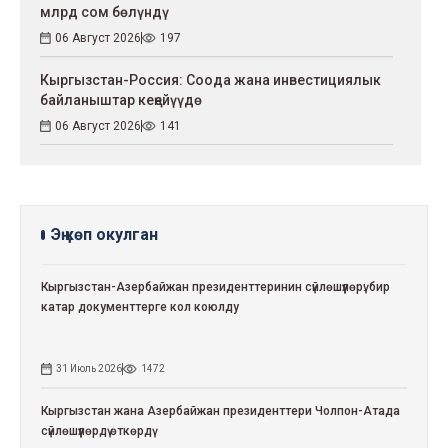
млрд сом бөлүндү
06 Август 2026
197
Кыргызстан-Россия: Соода жана инвестициялык
байланыштар кеңейүүдө
06 Август 2026
141
Эң көп окулган
Кыргызстан-Азербайжан президенттеринин сүйлөшүүлөрү: бир
катар документтерге кол коюлду
31 Июль 2026
1472
Кыргызстан жана Азербайжан президенттери Чолпон-Атада
сүйлөшүүлөрдү өткөрдү