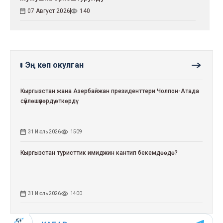
07 Август 2026
140
Эң көп окулган
Кыргызстан жана Азербайжан президенттери Чолпон-Атада
сүйлөшүүлөрдү өткөрдү
31 Июль 2026
1509
Кыргызстан туристтик имиджин кантип бекемдөөдө?
31 Июль 2026
1400