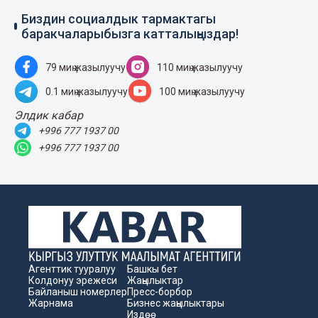
Биздин социалдык тармактагы
баракчаларыбызга катталыңыздар!
79 миң жазылуучу
110 миң жазылуучу
0.1 миң жазылуучу
100 миң жазылуучу
Элдик кабар
+996 777 1937 00
+996 777 1937 00
Агенттик тууралуу
Башкы бет
Колдонуу эрежеси
Жаңылыктар
Байланыш номерлер
Пресс-борбор
Жарнама
Бизнес жаңылыктары
Издөө