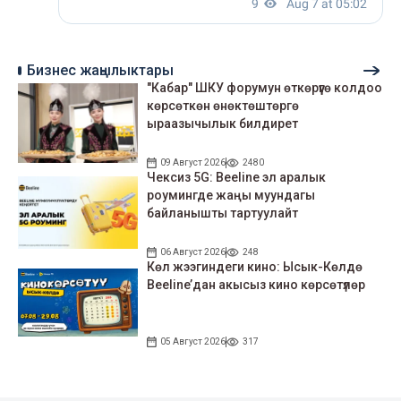
Бизнес жаңылыктары
"Кабар" ШКУ форумун өткөрүүгө колдоо
көрсөткөн өнөктөштөргө
ыраазычылык билдирет
09 Август 2026
2480
Чексиз 5G: Beeline эл аралык
роумингде жаңы муундагы
байланышты тартуулайт
06 Август 2026
248
Көл жээгиндеги кино: Ысык-Көлдө
Beeline’дан акысыз кино көрсөтүлөр
05 Август 2026
317