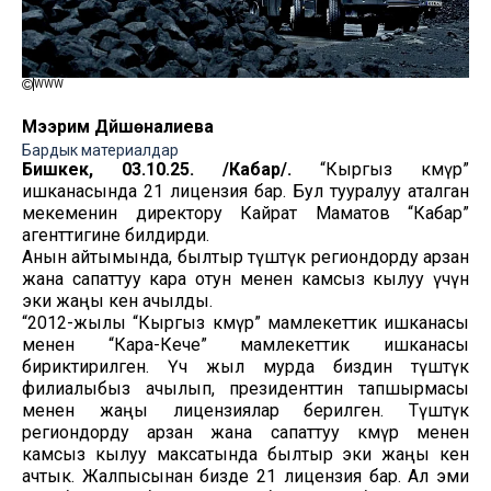
WWW
Мээрим Дүйшөналиева
Бардык материалдар
Бишкек, 03.10.25. /Кабар/.
“Кыргыз көмүр”
ишканасында 21 лицензия бар. Бул тууралуу аталган
мекеменин директору Кайрат Маматов “Кабар”
агенттигине билдирди.
Анын айтымында, былтыр түштүк региондорду арзан
жана сапаттуу кара отун менен камсыз кылуу үчүн
эки жаңы кен ачылды.
“2012-жылы “Кыргыз көмүр” мамлекеттик ишканасы
менен “Кара-Кече” мамлекеттик ишканасы
бириктирилген. Үч жыл мурда биздин түштүк
филиалыбыз ачылып, президенттин тапшырмасы
менен жаңы лицензиялар берилген. Түштүк
региондорду арзан жана сапаттуу көмүр менен
камсыз кылуу максатында былтыр эки жаңы кен
ачтык. Жалпысынан бизде 21 лицензия бар. Ал эми