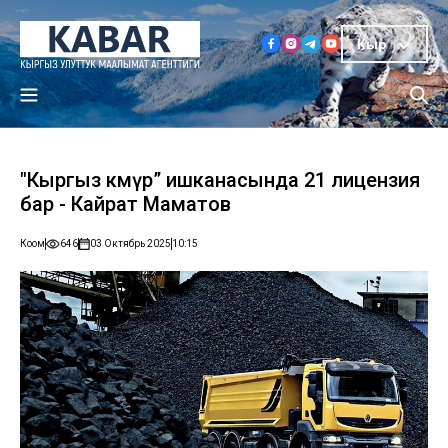
Кыр
"Кыргыз көмүр” ишканасында 21 лицензия
бар - Кайрат Маматов
Коом
646
03 Октябрь 2025
10:15