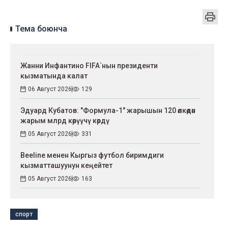
Тема боюнча
Жанни Инфантино FIFA`нын президенти
кызматында калат
06 Август 2026
129
Эдуард Кубатов: "Формула-1" жарышын 120 өлкөдөн
жарым млрд көрүүчү көрдү
05 Август 2026
331
Beeline менен Кыргыз футбол биримдиги
кызматташуунун кеңейтет
05 Август 2026
163
спорт