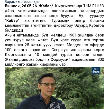
Бардык материалдар
Бишкек, 26.05.26. /Кабар/.
Кыргызстанда "UIM F1H2O
дүйнө чемпионатында экологиялык талаптардын
сакталышына өзгөчө көңүл бурулат. Бул тууралуу
"Кабар"
агенттигине Туризмди өнүктүрүү боюнча
мамлекеттик агенттиктин директору Эдуард Кубатов
билдирди.
Анын айтымында, бул мелдеш 1981-жылдан бери
уюштуруп келе жатат. Бул ирет сууда өтө турган
жарышка 25 катышуучу келет. Мелдеш түз эфирде
100 өлкөгө көрсөтүлөт. Спорттук иш-чараны көрүүгө
Кыргызстанга 10 миңдей турист келери күтүлүүдө.
Жалпы дүйнө жүзү боюнча Формула-1 жарышынын 800
миллионго жакын күйөрманы бар.