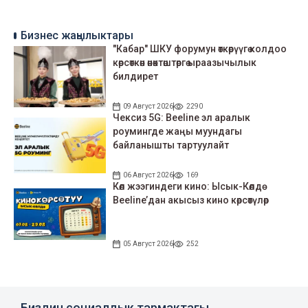
Бизнес жаңылыктары
"Кабар" ШКУ форумун өткөрүүгө колдоо
көрсөткөн өнөктөштөргө ыраазычылык
билдирет
09 Август 2026
2290
Чексиз 5G: Beeline эл аралык
роумингде жаңы муундагы
байланышты тартуулайт
06 Август 2026
169
Көл жээгиндеги кино: Ысык-Көлдө
Beeline’дан акысыз кино көрсөтүлөр
05 Август 2026
252
Биздин социалдык тармактагы