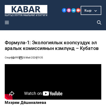
Кыр
Формула-1: Экологиялык коопсуздук эл
аралык комиссиянын көзөмөлүндө – Кубатов
Спорт
995
26 Май 2026
19:35
Мээрим Дүйшөналиева