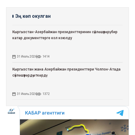
Эң көп окулган
Кыргызстан-Азербайжан президенттеринин сүйлөшүүлөрү: бир
катар документтерге кол коюлду
31 Июль 2026
1414
Кыргызстан жана Азербайжан президенттери Чолпон-Атада
сүйлөшүүлөрдү өткөрдү
31 Июль 2026
1372