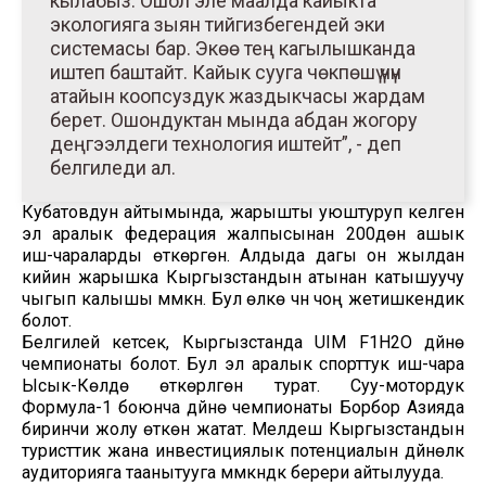
кылабыз. Ошол эле маалда кайыкта
экологияга зыян тийгизбегендей эки
системасы бар. Экөө тең кагылышканда
иштеп баштайт. Кайык сууга чөкпөшү үчүн
атайын коопсуздук жаздыкчасы жардам
берет. Ошондуктан мында абдан жогору
деңгээлдеги технология иштейт”, - деп
белгиледи ал.
Кубатовдун айтымында, жарышты уюштуруп келген
эл аралык федерация жалпысынан 200дөн ашык
иш-чараларды өткөргөн. Алдыда дагы он жылдан
кийин жарышка Кыргызстандын атынан катышуучу
чыгып калышы мүмкүн. Бул өлкө үчүн чоң жетишкендик
болот.
Белгилей кетсек, Кыргызстанда UIM F1H2O дүйнө
чемпионаты болот. Бул эл аралык спорттук иш-чара
Ысык-Көлдө өткөрүлгөнү турат. Суу-мотордук
Формула-1 боюнча дүйнө чемпионаты Борбор Азияда
биринчи жолу өткөнү жатат. Мелдеш Кыргызстандын
туристтик жана инвестициялык потенциалын дүйнөлүк
аудиторияга таанытууга мүмкүндүк берери айтылууда.