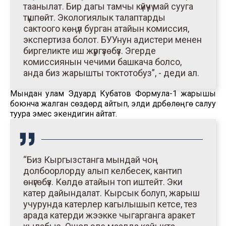
таанылат. Бир дагы тамчы күйүүчү май сууга
түшпөйт. Экологиялык талаптарды
сактоого көңүл бурган атайын комиссия,
экспертиза болот. БУУнун адистери менен
биргеликте иш жүргүзөбүз. Эгерде
комиссиянын чечими башкача болсо,
анда биз жарышты токтотобуз”, - деди ал.
Мындан улам Эдуард Кубатов Формула-1 жарышы
боюнча жалган сөздөрдү айтып, элди дүрбөлөңгө салуу
туура эмес экендигин айтат.
“Биз Кыргызстанга мындай чоң
долбоорлорду алып келбесек, кантип
өнүгөбүз. Көлдө атайын топ иштейт. Эки
катер дайындалат. Кырсык болуп, жарыш
учурунда катерлер кагылышып кетсе, тез
арада катерди жээкке чыгарганга аракет