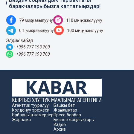
баракчаларыбызга катталыңыздар!
79 миң жазылуучу
110 миң жазылуучу
0.1 миң жазылуучу
100 миң жазылуучу
Элдик кабар
+996 777 193 700
+996 777 193 700
Агенттик тууралуу
Башкы бет
Колдонуу эрежеси
Жаңылыктар
Байланыш номерлер
Пресс-борбор
Жарнама
Бизнес жаңылыктары
Издөө
Архив