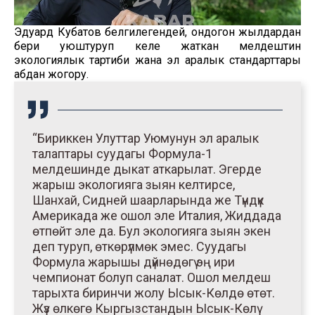
Эдуард Кубатов белгилегендей, ондогон жылдардан
бери уюштуруп келе жаткан мелдештин
экологиялык тартиби жана эл аралык стандарттары
абдан жогору.
“Бириккен Улуттар Уюмунун эл аралык
талаптары суудагы Формула-1
мелдешинде дыкат аткарылат. Эгерде
жарыш экологияга зыян келтирсе,
Шанхай, Сидней шаарларында же Түндүк
Америкада же ошол эле Италия, Жиддада
өтпөйт эле да. Бул экологияга зыян экен
деп туруп, өткөрүлмөк эмес. Суудагы
Формула жарышы дүйнөдөгү эң ири
чемпионат болуп саналат. Ошол мелдеш
тарыхта биринчи жолу Ысык-Көлдө өтөт.
Жүз өлкөгө Кыргызстандын Ысык-Көлү