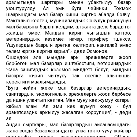
аралыгында шарттары менен убактылуу базар
уюштурулду. Ал эми буга чейинки Токмок
шаарындагы мал базар киши киргис абалда болчу.
Макталып келген, муниципалдык Сокулук районунун
мал базарына барып келдим, ал жакта деле бардыгы
жакшы эмес. Малдын кирип чыгышын каттоо,
ветеринардык көзөмөл начар, тарифтер түшүнүксүз.
Ушулардын баарын иретке келтирип, накталай эмес
төлөм жүргүзүүнү киргизүү зарыл”,- деди Осмонов.
Ошондой эле мындан ары эрежелерге жооп
бербеген мал базарлар иштебестиги, ветеринардык
жана санитардык көзөмөл милдеттүү болуп, малдын
базарга кирип чыгуусу так эсепке алынышы
керектиги маалымдалды.
“Буга чейин жеке мал базарлар ветеринардык,
санитардык, экологиялык эрежелерге жооп бербесе
да ишин улантып келген. Мен муну көз жумуу катары
кабыл алам. Ал эми көз жумуп коюу - бул
аракетсиздик аркылуу жасалган коррупция”, - деди
ал.
Андан сырткары, мал базарлардын айланасындагы
жана соода базарларындагы унаа токтотуучу жайлар
этап-этабы менен санариптештирилип, QR-код