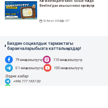
Көл жээгиндеги кино: Ысык-Көлдө
Beeline’дан акысыз кино көрсөтүлөр
05 Август 2026
377
Биздин социалдык тармактагы
баракчаларыбызга катталыңыздар!
79 миң жазылуучу
110 миң жазылуучу
0.1 миң жазылуучу
100 миң жазылуучу
Элдик кабар
+996 777 1937 00
+996 777 1937 00