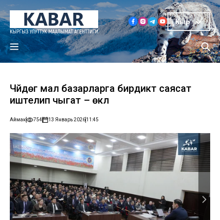
Кыр
Чүйдөгү мал базарларга бирдиктүү саясат
иштелип чыгат – өкүл
Аймак
754
13 Январь 2026
11:45