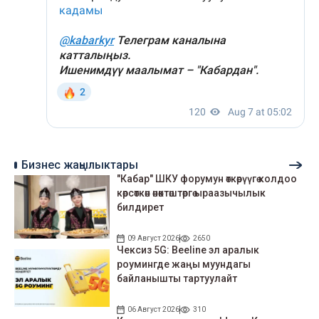
Бизнес жаңылыктары
"Кабар" ШКУ форумун өткөрүүгө колдоо
көрсөткөн өнөктөштөргө ыраазычылык
билдирет
09 Август 2026
2650
Чексиз 5G: Beeline эл аралык
роумингде жаңы муундагы
байланышты тартуулайт
06 Август 2026
310