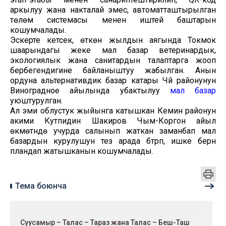
аркылуу жана накталай эмес, автоматташтырылган
төлөм системасы менен иштей баштарын
кошумчалады.
Эскерте кетсек, өткөн жылдын аягында Токмок
шаарындагы жеке мал базар ветеринардык,
экологиялык жана санитардын талаптарга жооп
бербегендигине байланыштуу жабылган. Анын
ордуна альтернативдик базар катары Чүй районунун
Виноградное айылында убактылуу
мал базар
уюштурулган.
Ал эми облустук жыйынга катышкан Кемин районун
акими Кутпидин Шакиров Чым-Коргон айыл
өкмөтүндө учурда салынып жаткан заманбап мал
базардын курулушун тез арада бүтүрүп, ишке берүүнү
пландап жатышканын кошумчалады.
Тема боюнча
Суусамыр – Талас – Тараз жана Талас – Беш-Таш