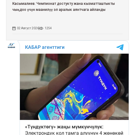
Касымалиев: Чемпионат достукту жана кызматташтыкты
чыңдоо үчүн маанилүү эл аралык аянтчага айланды
02 Август 2026
1254