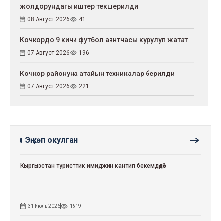
жолдорундагы иштер текшерилди
08 Август 2026
41
Кочкордо 9 кичи футбол аянтчасы курулуп жатат
07 Август 2026
196
Кочкор районуна атайын техникалар берилди
07 Август 2026
221
Эң көп окулган
Кыргызстан туристтик имиджин кантип бекемдөөдө?
31 Июль 2026
1519