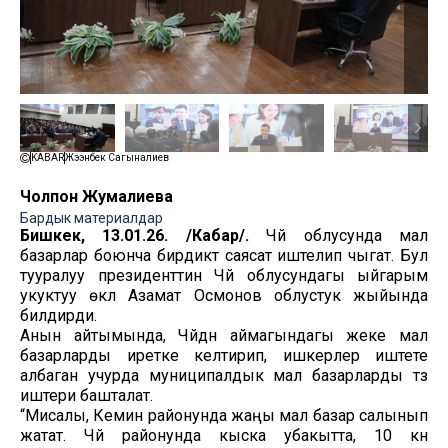
KABAR
Жээнбек Сагыналиев
Чолпон Жумалиева
Бардык материалдар
Бишкек, 13.01.26. /Кабар/.
Чүй облусунда мал
базарлар боюнча бирдиктүү саясат иштелип чыгат. Бул
тууралуу президенттин Чүй облусундагы ыйгарым
укуктуу өкүлү Азамат Осмонов облустук жыйында
билдирди.
Анын айтымында, Чүйдүн аймагындагы жеке мал
базарларды иретке келтирип, ишкерлер иштете
албаган учурда муниципалдык мал базарларды түзүү
иштери башталат.
“Мисалы, Кемин районунда жаңы мал базар салынып
жатат. Чүй районунда кыска убакытта, 10 күн