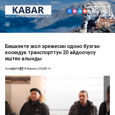
Кыр
Бишкекте жол эрежесин одоно бузган
коомдук транспорттун 20 айдоочусу
иштен алынды
Коом
803
18 Февраль 2025
09:14