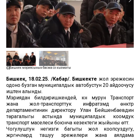
Бишкек мэриясынын басма сөз кызматы
Бишкек, 18.02.25. /Кабар/.
Бишкекте
жол эрежесин
одоно бузган муниципалдык автобустун 20 айдоочусу
иштен алынды.
Мэриядан билдиришкендей, күн мурун Транспорт
жана жол-транспорттук инфратүзүмдү өнүктүрүү
департаментинин директору Улан Бейшенбаевдин
төрагалыгы астында муниципалдык коомдук
транспорт маселеси боюнча кезектеги жыйыны өттү.
Чогулуштун негизги багыты жол коопсуздугу,
жүргүнчүлөрдү ташуу эрежелери жана аялдама