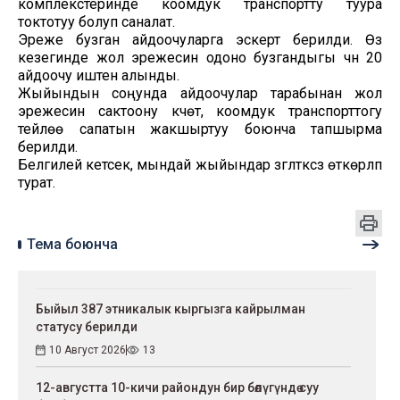
комплекстеринде коомдук транспортту туура
токтотуу болуп саналат.
Эреже бузган айдоочуларга эскертүү берилди. Өз
кезегинде жол эрежесин одоно бузгандыгы үчүн 20
айдоочу иштен алынды.
Жыйындын соңунда айдоочулар тарабынан жол
эрежесин сактоону күчөтүү, коомдук транспорттогу
тейлөө сапатын жакшыртуу боюнча тапшырма
берилди.
Белгилей кетсек, мындай жыйындар үзгүлтүксүз өткөрүлүп
турат.
Тема боюнча
Быйыл 387 этникалык кыргызга кайрылман
статусу берилди
10 Август 2026
13
12-августта 10-кичи райондун бир бөлүгүндө суу