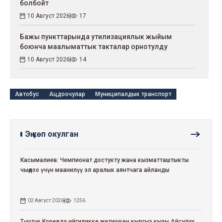
болбойт
10 Август 2026
17
Бажы пункттарында утилизациялык жыйым
боюнча маалыматтык такталар орнотулду
10 Август 2026
14
Автобус
Ацдоочулар
Муниципалдык транспорт
Эң көп окулган
Касымалиев: Чемпионат достукту жана кызматташтыкты
чыңдоо үчүн маанилүү эл аралык аянтчага айланды
02 Август 2026
1256
Түштүк Кореяда ийгиликке жетишкен кыргыз кызы Айсулуу