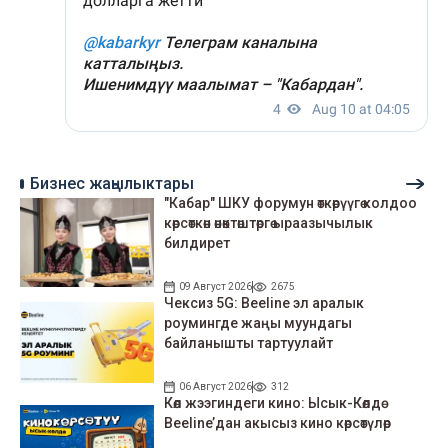
Бизнес жаңылыктары
"Кабар" ШКУ форумун өткөрүүгө колдоо
көрсөткөн өнөктөштөргө ыраазычылык
билдирет
09 Август 2026
2675
Чексиз 5G: Beeline эл аралык
роумингде жаңы муундагы
байланышты тартуулайт
06 Август 2026
312
Көл жээгиндеги кино: Ысык-Көлдө
Beeline’дан акысыз кино көрсөтүлөр