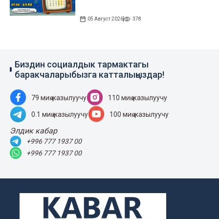
05 Август 2026
378
Биздин социалдык тармактагы
баракчаларыбызга катталыңыздар!
79 миң жазылуучу
110 миң жазылуучу
0.1 миң жазылуучу
100 миң жазылуучу
Элдик кабар
+996 777 1937 00
+996 777 1937 00