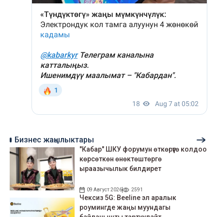
Бизнес жаңылыктары
"Кабар" ШКУ форумун өткөрүүгө колдоо
көрсөткөн өнөктөштөргө
ыраазычылык билдирет
09 Август 2026
2591
Чексиз 5G: Beeline эл аралык
роумингде жаңы муундагы