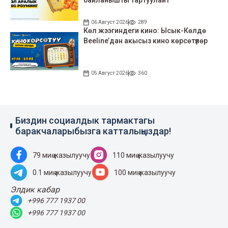
байланышты тартуулайт
06 Август 2026
289
Көл жээгиндеги кино: Ысык-Көлдө
Beeline’дан акысыз кино көрсөтүлөр
05 Август 2026
360
Биздин социалдык тармактагы
баракчаларыбызга катталыңыздар!
79 миң жазылуучу
110 миң жазылуучу
0.1 миң жазылуучу
100 миң жазылуучу
Элдик кабар
+996 777 1937 00
+996 777 1937 00