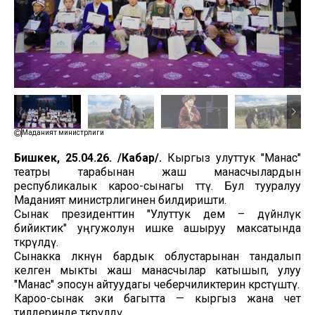
Маданият министрлиги
Бишкек, 25.04.26. /Кабар/.
Кыргыз улуттук "Манас"
театры тарабынан жаш манасчылардын
республикалык кароо-сынагы өттү. Бул тууралуу
Маданият министрлигинен билдиришти.
Сынак президенттин "Улуттук дем – дүйнөлүк
бийиктик" уңгужолун ишке ашыруу максатында
өткөрүлдү.
Сынакка өлкөнүн бардык облустарынан тандалып
келген мыкты жаш манасчылар катышып, улуу
"Манас" эпосун айтуудагы чеберчиликтерин көрсөтүштү.
Кароо-сынак эки багытта — кыргыз жана чет
тилдеринде өткөрүлдү.