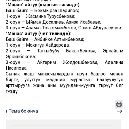
"Манас" айтуу (кыргыз тилинде):
Баш байге — Бекмырза Шарипов;
1-орун — Жасмина Турусбекова;
2-орун — Ыйман Досалиев, Азиза Исабаева;
3-орун — Азамат Токтомамбетов, Оомат Абдурасулов.
"Манас" айтуу (чет тилинде):
Баш байге — Айбийке Алтынбекова;
1-орун — Мохигүл Хайдарова;
2-орун — Таттыбүбү Бакытбекова, Эркайым
Эркинбекова;
3-орун — Айгерим Жолдошбекова, Аделина
Насипова.
Сынак жаш манасчылардын өнөрүн баалоо менен
бирге, улуттук маданий мурастын баалуулугун
арттырууга жана аны муундан-муунга өткөрүүгө өбөлгө
түздү.
Тема боюнча