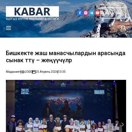
Кыр
Бишкекте жаш манасчылардын арасында
сынак өттү – жеңүүчүлөр
Маданият
2000
25 Апрель 2026
13:35