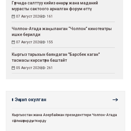
Гүлчөдө салттуу кийиз өнөрүн жана маданий
мурасты сактоого арналган форум өттү
07 Август 2026
161
Чолпон-Атада жаңыланган “Чолпон” кинотеатры
ишке берилди
07 Август 2026
155
Кыргыз тарыхын баяндаган "Барсбек каган"
тасмасы көрсөтүлө баштайт
05 Август 2026
261
Эң көп окулган
Кыргызстан жана Азербайжан президенттери Чолпон-Атада
сүйлөшүүлөрдү өткөрдү