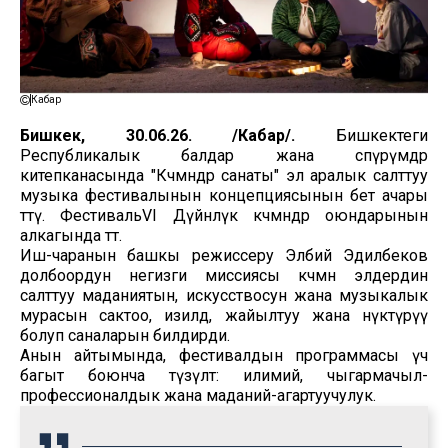
Кабар
Бишкек, 30.06.26. /Кабар/.
Бишкектеги
Республикалык балдар жана өспүрүмдөр
китепканасында "Көчмөндөр санаты" эл аралык салттуу
музыка фестивалынын концепциясынын бет ачары
өттү. ФестивальVI Дүйнөлүк көчмөндөр оюндарынын
алкагында өтөт.
Иш-чаранын башкы режиссеру Элбий Эдилбеков
долбоордун негизги миссиясы көчмөн элдердин
салттуу маданиятын, искусствосун жана музыкалык
мурасын сактоо, изилдөө, жайылтуу жана өнүктүрүү
болуп саналарын билдирди.
Анын айтымында, фестивалдын программасы үч
багыт боюнча түзүлөт: илимий, чыгармачыл-
профессионалдык жана маданий-агартуучулук.