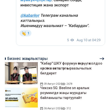
Бизнес жаңылыктары
"Кабар" ШКУ форумун өткөрүүгө колдоо
көрсөткөн өнөктөштөргө ыраазычылык
билдирет
09 Август 2026
2678
Чексиз 5G: Beeline эл аралык
роумингде жаңы муундагы
байланышты тартуулайт
06 Август 2026
312