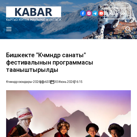
Кыр
Бишкекте "Көчмөндөр санаты"
фестивалынын программасы
тааныштырылды
Көчмөндөр оюндары-2026
633
30 Июнь 2026
16:15