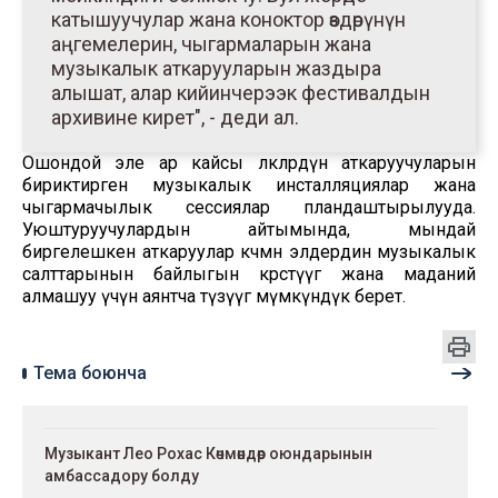
катышуучулар жана коноктор өздөрүнүн
аңгемелерин, чыгармаларын жана
музыкалык аткарууларын жаздыра
алышат, алар кийинчерээк фестивалдын
архивине кирет", - деди ал.
Ошондой эле ар кайсы өлкөлөрдүн аткаруучуларын
бириктирген музыкалык инсталляциялар жана
чыгармачылык сессиялар пландаштырылууда.
Уюштуруучулардын айтымында, мындай
биргелешкен аткаруулар көчмөн элдердин музыкалык
салттарынын байлыгын көрсөтүүгө жана маданий
алмашуу үчүн аянтча түзүүгө мүмкүндүк берет.
Тема боюнча
Музыкант Лео Рохас Көчмөндөр оюндарынын
амбассадору болду