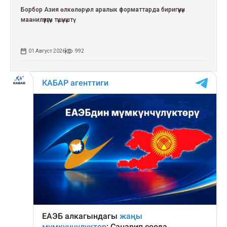
Борбор Азия өлкөлөрү эл аралык форматтарда биригүүнүн
маанилүүлүгүн түшүнүштү
01 Август 2026
992