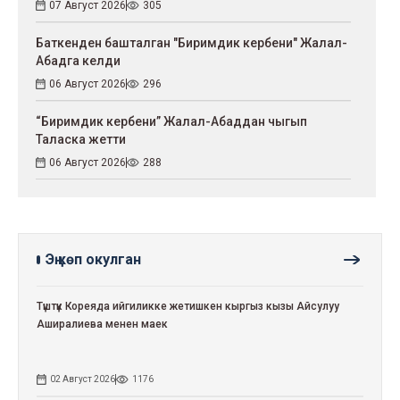
07 Август 2026
305
Баткенден башталган "Биримдик кербени" Жалал-
Абадга келди
06 Август 2026
296
“Биримдик кербени” Жалал-Абаддан чыгып
Таласка жетти
06 Август 2026
288
Эң көп окулган
Түштүк Кореяда ийгиликке жетишкен кыргыз кызы Айсулуу
Аширалиева менен маек
02 Август 2026
1176