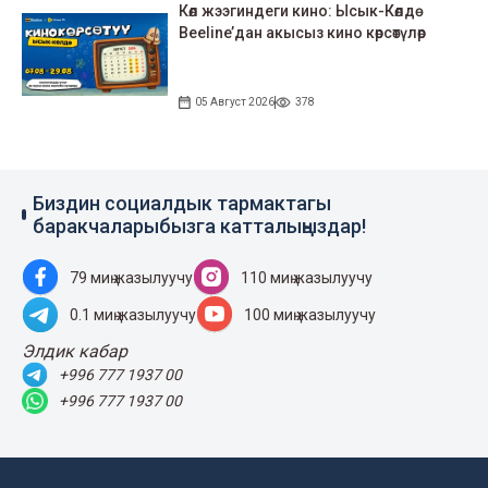
Көл жээгиндеги кино: Ысык-Көлдө
Beeline’дан акысыз кино көрсөтүлөр
05 Август 2026
378
Биздин социалдык тармактагы
баракчаларыбызга катталыңыздар!
79 миң жазылуучу
110 миң жазылуучу
0.1 миң жазылуучу
100 миң жазылуучу
Элдик кабар
+996 777 1937 00
+996 777 1937 00