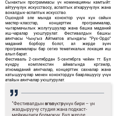
Сынактын программасы үч номинацияны камтыйт:
айтуучулук искусствосу, аспаптык аткаруучулук жана
вокалдык-аспаптык искусство.
Ошондой эле мында коноктор үчүн күн сайын
мастер-класстар, концерттик программалар,
чыгармачылык жолугушуулар жана башка маданий
иш-чаралар уюштурулат. Фестивалдын башкы
аянтчасы Чыңгыз Айтматов атындагы "Рух-Ордо"
маданий борбору болот, ал жерде өзүнчө
программалары бар сегиз тематикалык локация иш
алып барат.
Фестиваль 2-сентябрдан 5-сентябрга чейин өтөт. Бул
күндөрү комплекстин аймагында көргөзмөлөр,
этномаданий аянтчалар, концерттик сахналар жана
катышуучулар менен коноктордун баарлашуусу үчүн
атайын аянтчалар уюштурулат.
"Фестивалдын өзгөчөлүктөрүнүн бири – үн
жаздыруучу студия жана подкаст-
мейкиндиги болмокчу. Бул жерде