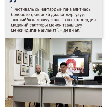
"Фестиваль сынактардын гана аянтчасы
болбостон, кесипкөй диалог жүргүзүү,
тажрыйба алмашуу жана ар кыл элдердин
маданий салттары менен таанышуу
мейкиндигине айланат", – деди ал.