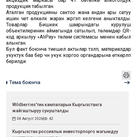
акциздик маркасы бар 41 бөтөлкө алкоголдук
продукция табылган.
Аталган продукцияны сактоо жана андан ары сатуу
ишин чет өлкөлүк жаран жүргүзүп келгени аныкталды.
Товарлар Бишкек шаарындагы курулуш
объектилеринин аймагында сатылып, төлөмдөр QR-
код аркылуу «AliPay» төлөм системасы менен кабыл
алынган.
Бул факт боюнча тиешелүү актылар түзүлүп, материалдар
укуктук баа берүү үчүн укук коргоо органдарына өткөрүлүп
берилди.
Тема боюнча
Wildberries'тин кампаларын Кыргызстанга
жайгаштыруу сунушталды
08 Август 2026
42
Кыргызстан россиялык инвесторлорго жагымдуу