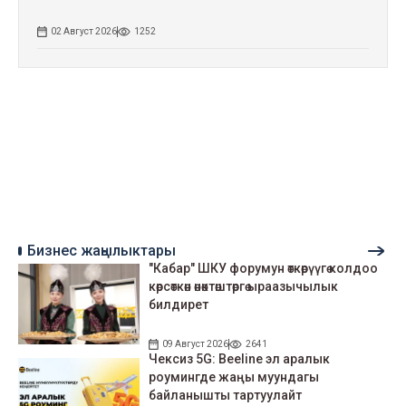
02 Август 2026
1252
Бизнес жаңылыктары
"Кабар" ШКУ форумун өткөрүүгө колдоо
көрсөткөн өнөктөштөргө ыраазычылык
билдирет
09 Август 2026
2641
Чексиз 5G: Beeline эл аралык
роумингде жаңы муундагы
байланышты тартуулайт