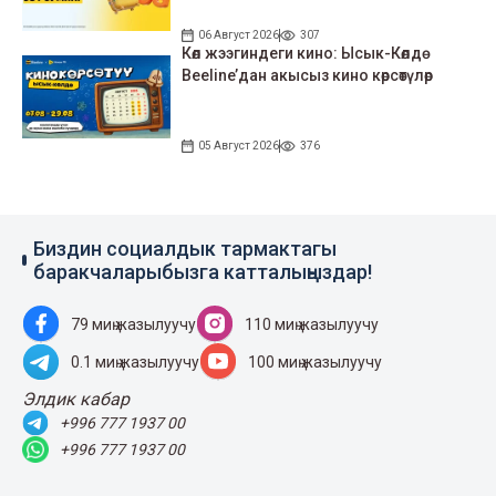
06 Август 2026
307
Көл жээгиндеги кино: Ысык-Көлдө
Beeline’дан акысыз кино көрсөтүлөр
05 Август 2026
376
Биздин социалдык тармактагы
баракчаларыбызга катталыңыздар!
79 миң жазылуучу
110 миң жазылуучу
0.1 миң жазылуучу
100 миң жазылуучу
Элдик кабар
+996 777 1937 00
+996 777 1937 00