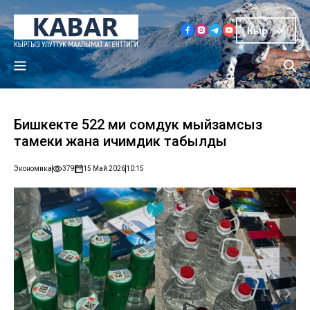
Кыр
Бишкекте 522 миң сомдук мыйзамсыз
тамеки жана ичимдик табылды
Экономика
379
15 Май 2026
10:15