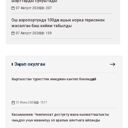
шарттарды сунуштады
07 Август 2026
207
Ош аэропортунда 100дөн ашык норка терисинен
жасалган баш кийим табылды
07 Август 2026
159
Эң көп окулган
Кыргызстан туристтик имиджин кантип бекемдөөдө?
31 Июль 2026
1517
Касымалиев: Чемпионат достукту жана кызматташтыкты
чыңдоо үчүн маанилүү эл аралык аянтчага айланды