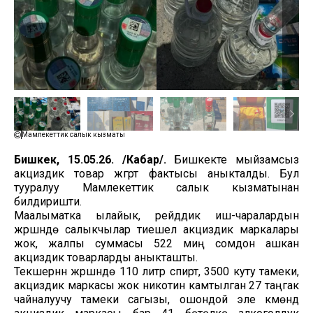
Мамлекеттик салык кызматы
Бишкек, 15.05.26. /Кабар/.
Бишкекте мыйзамсыз
акциздик товар жүгүртүү фактысы аныкталды. Бул
тууралуу Мамлекеттик салык кызматынан
билдиришти.
Маалыматка ылайык, рейддик иш-чаралардын
жүрүшүндө салыкчылар тиешелүү акциздик маркалары
жок, жалпы суммасы 522 миң сомдон ашкан
акциздик товарларды аныкташты.
Текшерүүнүн жүрүшүндө 110 литр спирт, 3500 куту тамеки,
акциздик маркасы жок никотин камтылган 27 таңгак
чайналуучу тамеки сагызы, ошондой эле күмөндүү