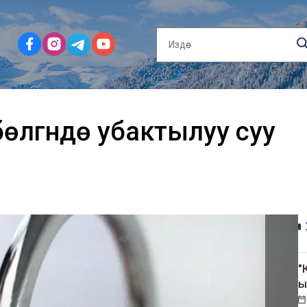
өлүгүндө убактылуу суу
"
ы