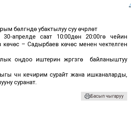
рым бөлүгүндө убактылуу суу өчүрүлөт
, 30-апрелде саат 10:00дөн 20:00гө чейин
в көчөсү – Садырбаев көчөсү менен чектелген
ялык оңдоо иштерин жүргүзүүгө байланыштуу
ы үчүн кечирим сурайт жана ишканаларды,
ууну суранат.
Басып чыгаруу