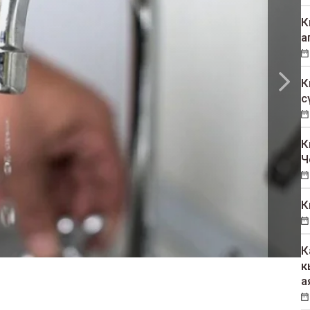
К
а
К
с
К
Ч
К
К
к
а