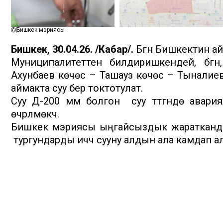
Бишкек мэриясы
Бишкек, 30.04.26. /Кабар/.
Бүгүн Бишкектин ай
Муниципалитеттен билдиришкендей, бүгүн
Ахунбаев көчөсү – Ташауз көчөсү – Тыналие
аймакта суу берүү токтотулат.
Суу Д-200 мм болгон суу түтүгүндө авари
өчүрүлмөкчү.
Бишкек мэриясы ыңгайсыздык жараткандыг
тургундарды ичүүчү сууну алдын ала камдап ал