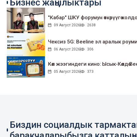
Бизнес жаңылыктары
"Кабар" ШКУ форумун өткөрүүгө колдо
09 Август 2026
2638
Чексиз 5G: Beeline эл аралык ро
06 Август 2026
306
Көл жээгиндеги кино: Ысык-Көлдө Bee
05 Август 2026
373
Биздин социалдык тармакт
баракчаларыбызга катталың