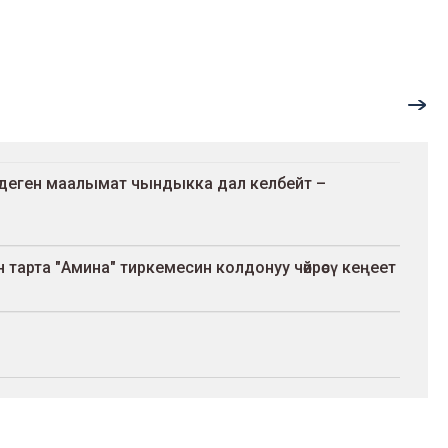
ү деген маалымат чындыкка дал келбейт –
тарта "Амина" тиркемесин колдонуу чөйрөсү кеңеет