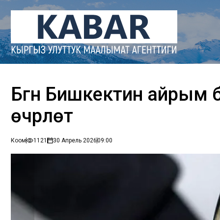
Бүгүн Бишкектин айрым б
өчүрүлөт
Коом
1121
30 Апрель 2026
09:00