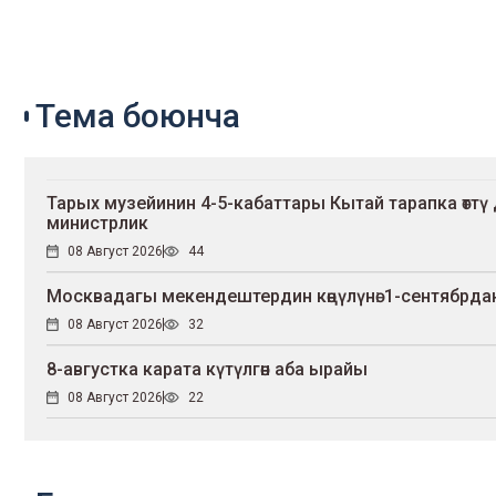
Тема боюнча
Тарых музейинин 4-5-кабаттары Кытай тарапка өтт
министрлик
08 Август 2026
44
Москвадагы мекендештердин көңүлүнө: 1-сентябрдан 
08 Август 2026
32
8-августка карата күтүлгөн аба ырайы
08 Август 2026
22