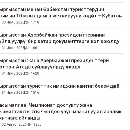
ыргызстан менен Өзбекстан туристтердин
гымын 10 млн адамга жеткирүүнү көздөйт – Кубатов
30 Июль 2026
1718
ыргызстан-Азербайжан президенттеринин
үйлөшүүлөрү: бир катар документтерге кол коюлду
31 Июль 2026
1661
ыргызстан жана Азербайжан президенттери
олпон-Атада сүйлөшүүлөрдү өткөрдү
31 Июль 2026
1620
ыргызстан туристтик имиджин кантип бекемдөөдө?
31 Июль 2026
1516
асымалиев: Чемпионат достукту жана
ызматташтыкты чыңдоо үчүн маанилүү эл аралык
янтчага айланды
02 Август 2026
1250