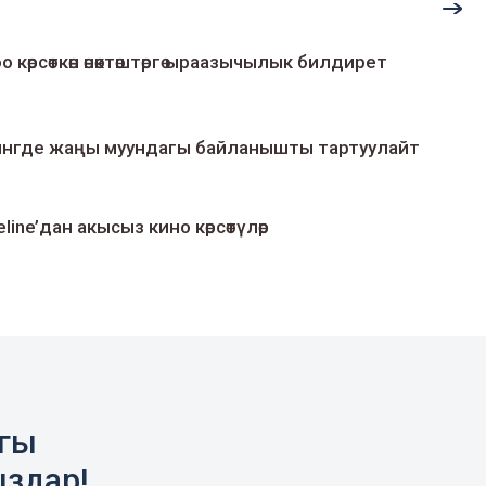
о көрсөткөн өнөктөштөргө ыраазычылык билдирет
умингде жаңы муундагы байланышты тартуулайт
line’дан акысыз кино көрсөтүлөр
агы
ыздар!