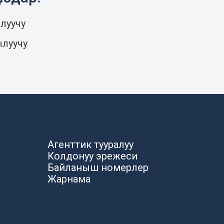
луучу
ылуучу
Агенттик тууралуу
Колдонуу эрежеси
Байланыш номерлер
Жарнама