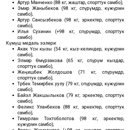
Артур Манченко (88 кг, жаштар, спорттук самбо);
Эмир Жаныбеков (98 кг, өспүрүмдөр, күжүрмөн
самбо);
Артур Сансызбеков (98 кг, эркектер, спорттук
самбо);
Илья Сухинин (+98 кг, өспүрүмдөр, спорттук
самбо).
Күмүш медаль ээлери:
Акак Үсөн кызы (54 кг, кыз-келиндер, күжүрмөн
самбо);
Элмар Өмүрзакова (65 кг, өспүрүм кыздар,
спорттук самбо);
Жеңишбек Жолдошов (71 кг, өспүрүмдөр,
спорттук самбо);
Төрөбек Темирбек уулу (79 кг, өспүрүмдөр, күжүрмөн
самбо);
Байэл Жакшылыков (79 кг, эркектер, спорттук
самбо);
Феликс Уланбеков (88 кг, эркектер, спорттук
самбо);
Тимурлан Токтоболотов (98 кг, эркектер,
күжүрмөн самбо);