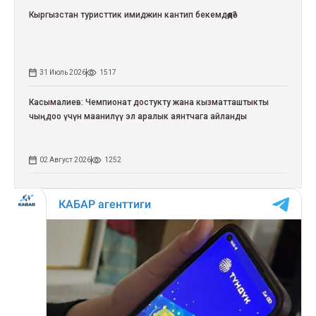
Кыргызстан туристтик имиджин кантип бекемдөөдө?
31 Июль 2026
1517
Касымалиев: Чемпионат достукту жана кызматташтыкты
чыңдоо үчүн маанилүү эл аралык аянтчага айланды
02 Август 2026
1252