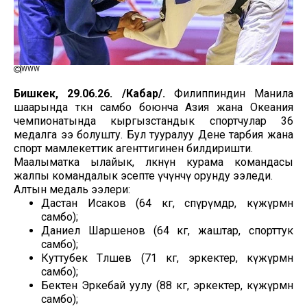
WWW
Бишкек, 29.06.26. /Кабар/.
Филиппиндин Манила
шаарында өткөн самбо боюнча Азия жана Океания
чемпионатында кыргызстандык спортчулар 36
медалга ээ болушту. Бул тууралуу Дене тарбия жана
спорт мамлекеттик агенттигинен билдиришти.
Маалыматка ылайык, өлкөнүн курама командасы
жалпы командалык эсепте үчүнчү орунду ээледи.
Алтын медаль ээлери:
Дастан Исаков (64 кг, өспүрүмдөр, күжүрмөн
самбо);
Даниел Шаршенов (64 кг, жаштар, спорттук
самбо);
Куттубек Төлөшев (71 кг, эркектер, күжүрмөн
самбо);
Бектен Эркебай уулу (88 кг, эркектер, күжүрмөн
самбо);