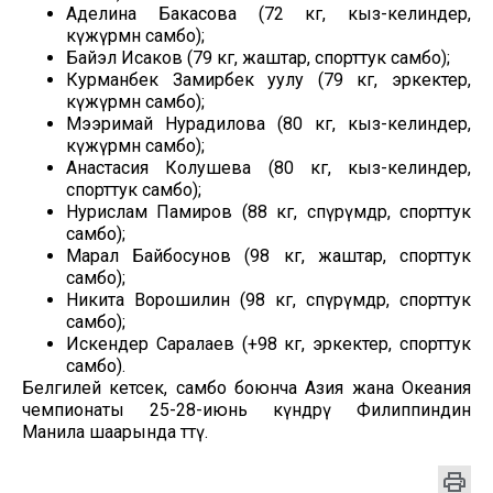
Аделина Бакасова (72 кг, кыз-келиндер,
күжүрмөн самбо);
Байэл Исаков (79 кг, жаштар, спорттук самбо);
Курманбек Замирбек уулу (79 кг, эркектер,
күжүрмөн самбо);
Мээримай Нурадилова (80 кг, кыз-келиндер,
күжүрмөн самбо);
Анастасия Колушева (80 кг, кыз-келиндер,
спорттук самбо);
Нурислам Памиров (88 кг, өспүрүмдөр, спорттук
самбо);
Марал Байбосунов (98 кг, жаштар, спорттук
самбо);
Никита Ворошилин (98 кг, өспүрүмдөр, спорттук
самбо);
Искендер Саралаев (+98 кг, эркектер, спорттук
самбо).
Белгилей кетсек, самбо боюнча Азия жана Океания
чемпионаты 25-28-июнь күндөрү Филиппиндин
Манила шаарында өттү.