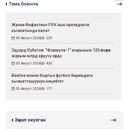
Тема боюнча
Жанни Инфантино FIFA`нын президенти
кызматында калат
06 Август 2026
229
Эдуард Кубатов: "Формула-1" жарышын 120 өлкөдөн
жарым млрд көрүүчү көрдү
05 Август 2026
436
Beeline менен Кыргыз футбол биримдиги
кызматташуунун кеңейтет
05 Август 2026
177
Эң көп окулган