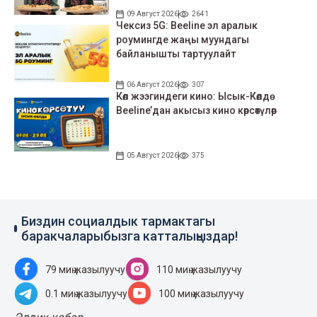
09 Август 2026
2641
Чексиз 5G: Beeline эл аралык
роумингде жаңы муундагы
байланышты тартуулайт
06 Август 2026
307
Көл жээгиндеги кино: Ысык-Көлдө
Beeline’дан акысыз кино көрсөтүлөр
05 Август 2026
375
Биздин социалдык тармактагы
баракчаларыбызга катталыңыздар!
79 миң жазылуучу
110 миң жазылуучу
0.1 миң жазылуучу
100 миң жазылуучу