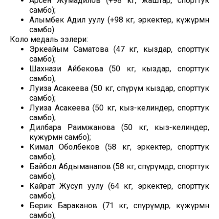
Арсен Жумадилов (+98 кг, жаштар, спорттук
самбо);
Алымбек Адил уулу (+98 кг, эркектер, күжүрмөн
самбо).
Коло медаль ээлери:
Эркеайым Саматова (47 кг, кыздар, спорттук
самбо);
Шахнази Айбекова (50 кг, кыздар, спорттук
самбо);
Луиза Асакеева (50 кг, өспүрүм кыздар, спорттук
самбо);
Луиза Асакеева (50 кг, кыз-келиндер, спорттук
самбо);
Дилбара Раимжанова (50 кг, кыз-келиндер,
күжүрмөн самбо);
Кимал Оболбеков (58 кг, эркектер, спорттук
самбо);
Байбол Абдыманапов (58 кг, өспүрүмдөр, спорттук
самбо);
Кайрат Жусуп уулу (64 кг, эркектер, спорттук
самбо);
Берик Бараканов (71 кг, өспүрүмдөр, күжүрмөн
самбо);