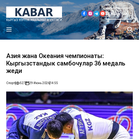
Кыр
Азия жана Океания чемпионаты:
Кыргызстандык самбочулар 36 медаль
жеңди
Спорт
527
29 Июнь 2026
14:55