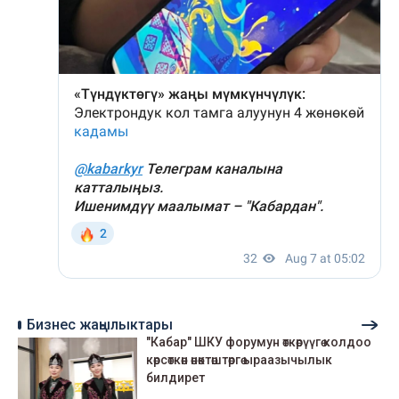
Бизнес жаңылыктары
"Кабар" ШКУ форумун өткөрүүгө колдоо
көрсөткөн өнөктөштөргө ыраазычылык
билдирет