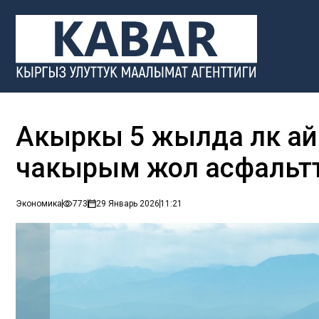
Акыркы 5 жылда өлкө а
чакырым жол асфальт
Экономика
773
29 Январь 2026
11:21