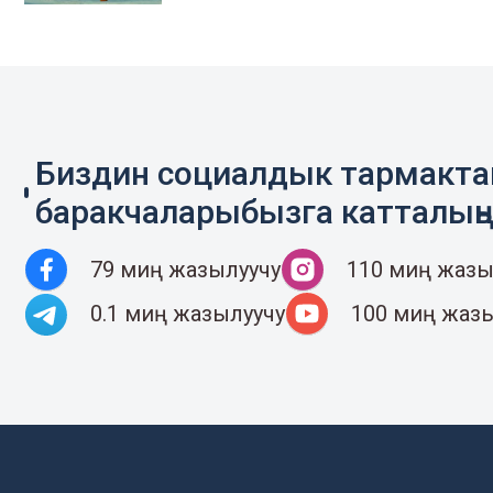
Биздин социалдык тармакт
баракчаларыбызга катталың
79 миң жазылуучу
110 миң жазы
0.1 миң жазылуучу
100 миң жаз