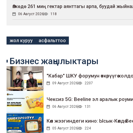
Өлкөдө 261 миң гектар аянттагы арпа, буудай жыйн
06 Август 2026
118
жол куруу
асфальттоо
Бизнес жаңылыктары
"Кабар" ШКУ форумун өткөрүүгө колдо
09 Август 2026
2207
Чексиз 5G: Beeline эл аралык ро
06 Август 2026
131
Көл жээгиндеги кино: Ысык-Көлдө Bee
05 Август 2026
224