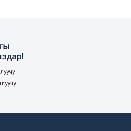
агы
ыздар!
луучу
ылуучу