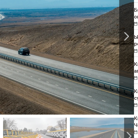
Б
о
Ы
р
К
а
К
с
К
Ч