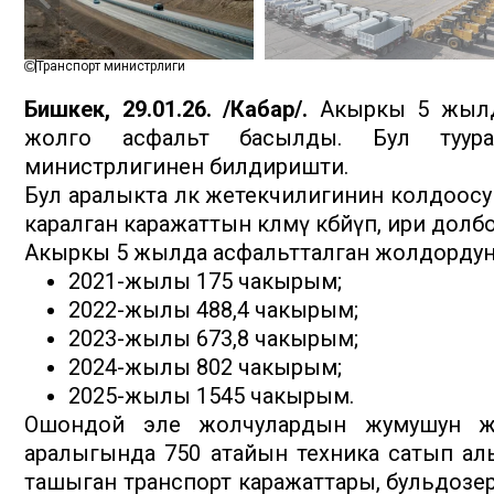
Транспорт министрлиги
Бишкек, 29.01.26. /Кабар/.
Акыркы 5 жылда
жолго асфальт басылды. Бул туура
министрлигинен билдиришти.
Бул аралыкта өлкө жетекчилигинин колдоос
каралган каражаттын көлөмү көбөйүп, ири дол
Акыркы 5 жылда асфальтталган жолдордун к
2021-жылы 175 чакырым;
2022-жылы 488,4 чакырым;
2023-жылы 673,8 чакырым;
2024-жылы 802 чакырым;
2025-жылы 1545 чакырым.
Ошондой эле жолчулардын жумушун же
аралыгында 750 атайын техника сатып алы
ташыган транспорт каражаттары, бульдозер