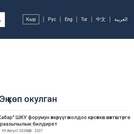
Кыр
Рус
Eng
Tur
中文
العربية
Эң көп окулган
Кабар" ШКУ форумун өткөрүүгө колдоо көрсөткөн өнөктөштөргө
раазычылык билдирет
09 Август 2026
2207