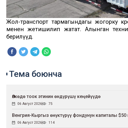
Жол-транспорт тармагындагы жогорку көр
менен жетишилип жатат. Алынган техник
берилүүдө.
Тема боюнча
Өлкөдө тоок этинин өндүрүшү кеңейүүдө
06 Август 2026
75
Венгрия-Кыргыз өнүктүрүү фондунун капиталы $50 
06 Август 2026
114