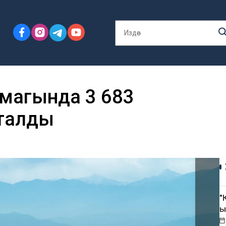
ймагында 3 683
талды
"
ы