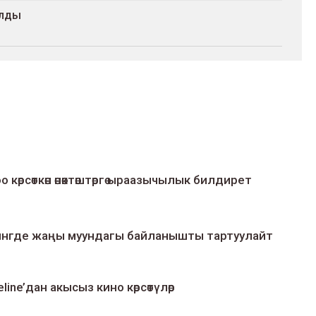
алды
о көрсөткөн өнөктөштөргө ыраазычылык билдирет
умингде жаңы муундагы байланышты тартуулайт
line’дан акысыз кино көрсөтүлөр