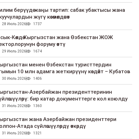
илим берүүдө жаңы тартип: сабак убактысы жана
куучулардын жүгү көзөмөлдөнөт
28 Июль 2026
1737
сык-Көлдө Кыргызстан жана Өзбекстан ЖОЖ
екторлорунун форуму өттү
29 Июль 2026
1674
ыргызстан менен Өзбекстан туристтердин
гымын 10 млн адамга жеткирүүнү көздөйт – Кубатов
30 Июль 2026
1406
ыргызстан-Азербайжан президенттеринин
үйлөшүүлөрү: бир катар документтерге кол коюлду
31 Июль 2026
1360
ыргызстан жана Азербайжан президенттери
олпон-Атада сүйлөшүүлөрдү өткөрдү
31 Июль 2026
1321