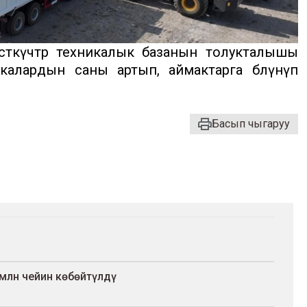
сөткүчтөр техникалык базанын толукталышы
алардын саны артып, аймактарга бөлүнүп
Басып чыгаруу
млн чейин көбөйтүлдү