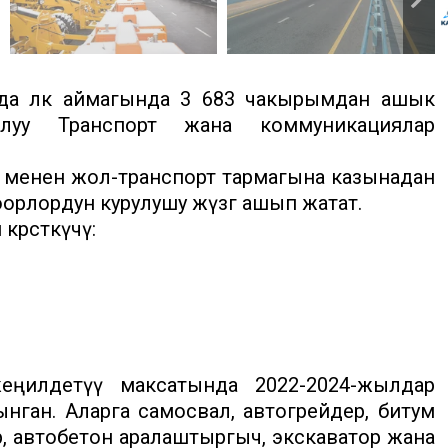
 өлкө аймагында 3 683 чакырымдан ашык
луу Транспорт жана коммуникациялар
у менен жол-транспорт тармагына казынадан
боорлордун курулушу жүзөгө ашып жатат.
өрсөткүчү:
ңилдетүү максатында 2022-2024-жылдар
нган. Аларга самосвал, автогрейдер, битум
, автобетон аралаштыргыч, экскаватор жана