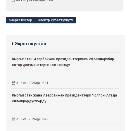
энергетиктер
электр кубаттуулугу
Эң көп окулган
Кыргызстан-Азербайжан президенттеринин сүйлөшүүлөрү: бир
катар документтерге кол коюлду
31 Июль 2026
1414
Кыргызстан жана Азербайжан президенттери Чолпон-Атада
сүйлөшүүлөрдү өткөрдү
31 Июль 2026
1372