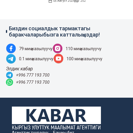
05 Август 2026
252
Биздин социалдык тармактагы
баракчаларыбызга катталыңыздар!
79 миң жазылуучу
110 миң жазылуучу
0.1 миң жазылуучу
100 миң жазылуучу
Элдик кабар
+996 777 193 700
+996 777 193 700
Агенттик тууралуу
Башкы бет