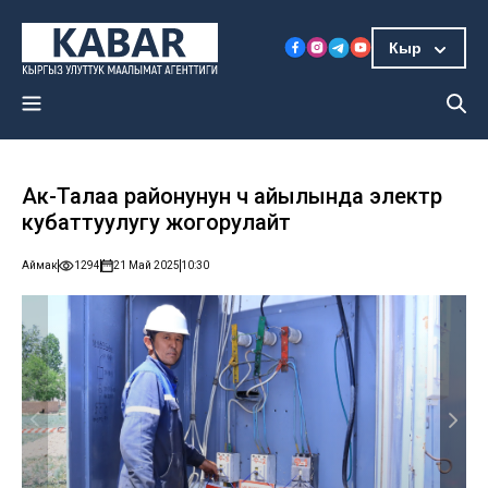
Кыр
Ак-Талаа районунун үч айылында электр
кубаттуулугу жогорулайт
Аймак
1294
21 Май 2025
10:30