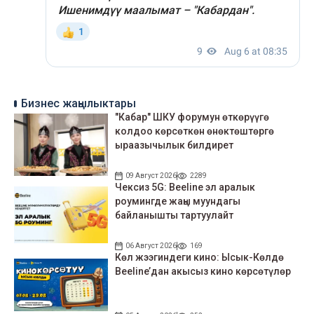
Бизнес жаңылыктары
"Кабар" ШКУ форумун өткөрүүгө
колдоо көрсөткөн өнөктөштөргө
ыраазычылык билдирет
09 Август 2026
2289
Чексиз 5G: Beeline эл аралык
роумингде жаңы муундагы
байланышты тартуулайт
06 Август 2026
169
Көл жээгиндеги кино: Ысык-Көлдө
Beeline’дан акысыз кино көрсөтүлөр