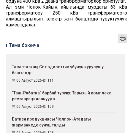
ордуна 400 кВа 2 даана трансформаторлор орнотулат.
Ал эми Чолок-Кайың айылында мурдагы 63 кВа
трансформатору 250 кВа трансформаторго
алмаштырылып, электр жүгүн бөлүштүрүүдө туруктуулук
камсыздалат.
Тема боюнча
Таласта жаңы Сот адилеттик үйүнүн курулушу
башталды
06 Август 2026
111
"Таш-Рабатка" барбай туруңуз: Тарыхый комплекс
реставрацияланууда
06 Август 2026
159
Баткен продукциясы Чолпон-Атадагы
жарманкеде сунушталды
06 Август 2026
123