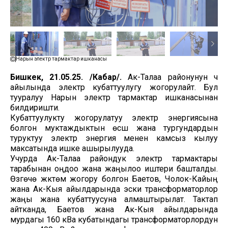
Нарын электр тармактар ишканасы
Бишкек, 21.05.25. /Кабар/.
Ак-Талаа районунун үч
айылында электр кубаттуулугу жогорулайт. Бул
тууралуу Нарын электр тармактар ишканасынан
билдиришти.
Кубаттуулукту жогорулатуу электр энергиясына
болгон муктаждыктын өсүшү жана тургундардын
туруктуу электр энергия менен камсыз кылуу
максатында ишке ашырылууда.
Учурда Ак-Талаа райондук электр тармактары
тарабынан оңдоо жана жаңылоо иштери башталды.
Өзгөчө жүктөм жогору болгон Баетов, Чолок-Кайың
жана Ак-Кыя айылдарында эски трансформаторлор
жаңы жана кубаттуусуна алмаштырылат. Тактап
айтканда, Баетов жана Ак-Кыя айылдарында
мурдагы 160 кВа кубатындагы трансформаторлордун