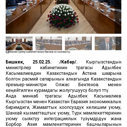
Министрлер кабинетинин басма сөз кызматы
Бишкек, 25.02.25. /Кабар/.
Кыргызстандын
министрлер кабинетинин төрагасы Адылбек
Касымалиевдин Казакстандын Астана шаарына
болгон расмий сапарынын алкагында Казакстандын
премьер-министри Олжас Бектенов менен
кеңейтилген курамдагы жолугушуусу болуп өттү.
Анда минкаб төрагасы Адылбек Касымалиев
Кыргызстан менен Казакстан Евразия экономикалык
биримдиги, Жамааттык коопсуздук келишим уюму,
Шанхай кызматташтык уюму, Түрк мамлекеттеринин
уюму сыяктуу интеграциялык түзүмдөрдүн жана
Борбор Азия мамлекеттеринин башчыларынын