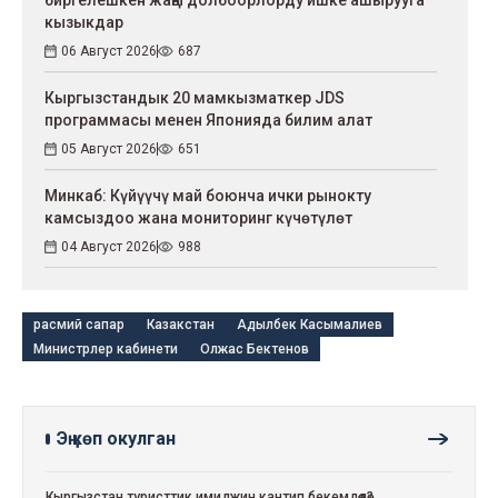
кызыкдар
06 Август 2026
687
Кыргызстандык 20 мамкызматкер JDS
программасы менен Японияда билим алат
05 Август 2026
651
Минкаб: Күйүүчү май боюнча ички рынокту
камсыздоо жана мониторинг күчөтүлөт
04 Август 2026
988
расмий сапар
Казакстан
Адылбек Касымалиев
Министрлер кабинети
Олжас Бектенов
Эң көп окулган
Кыргызстан туристтик имиджин кантип бекемдөөдө?