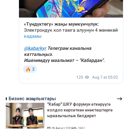
Бизнес жаңылыктары
"Кабар" ШКУ форумун өткөрүүгө
колдоо көрсөткөн өнөктөштөргө
ыраазычылык билдирет
09 Август 2026
2651