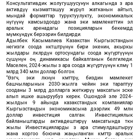
Консультативдик жолугушуусунун алкагында өз ара
активдүү кызматташуу жүрүп жатканын айтып,
мындай форматтар туруктуулукту, экономикалык
өнүгүүнү камсыздоодо жана эки мамлекеттин эл
аралык аренадагы позицияларын бекемдөөдө
мүмкүндүк берээрин билдирди.
Адылбек Касымалиев Казакстан Кыргызстандын
негизги соода өнөктөштөрүнүн бири экенин, акыркы
жылдары өлкөлөрдүн ортосундагы соода жүгүртүүнүн
өсүшүнүн оң динамикасы байкалганын белгиледи.
Маселен, 2024-жылы өз ара соода жүгүртүүнүн көлөмү 1
млрд 340 млн доллар болгон.
“Өзгөчө, эки өлкөнүн өкмөттөрү, биздин мамлекет
башчыларынын 2030-жылга чейин эки тараптуу
сооданы 3 млрд долларга жеткирүү максатын эске
алып ишке ашыруубуз керек. Ошондой эле 2024-
жылдын 9 айында казакстандык компаниялар
Кыргызстандын экономикасына дээрлик 49 млн
доллар инвестиция салган. Инвестициялык
байланыштарды активдештирүү максатында өткөн
жылы Инвестицияларды өз ара стимулдаштыруу
жана коргоо боюнча жаңыланган өкмөттөр аралык