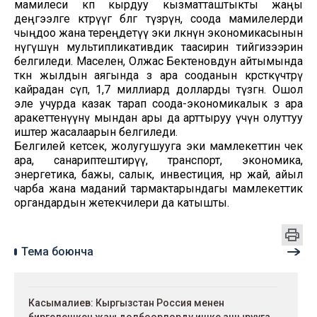
мамилеси көп кырдуу кызматташтыкты жаңы
деңгээлге көтөрүүгө өбөлгө түзөөрүн, соода мамилелерди
чыңдоо жана тереңдетүү эки өлкөнүн экономикасынын
өнүгүшүнө мультипликативдик таасирин тийгизээрин
белгиледи. Маселен, Олжас Бектеновдун айтымында
өткөн жылдын аягында өз ара сооданын көрсөткүчтөрү
кайрадан өсүп, 1,7 миллиард долларды түзгөн. Ошол
эле учурда казак тарап соода-экономикалык өз ара
аракеттенүүнү мындан ары да арттыруу үчүн олуттуу
иштер жасалаарын белгиледи.
Белгилей кетсек, жолугушууга эки мамлекеттин чек
ара, санариптештирүү, транспорт, экономика,
энергетика, бажы, салык, инвестиция, өнөр жай, айыл
чарба жана маданий тармактарындагы мамлекеттик
органдардын жетекчилери да катышты.
Тема боюнча
Касымалиев: Кыргызстан Россия менен
биргелешкен жаңы долбоорлорду ишке ашырууга