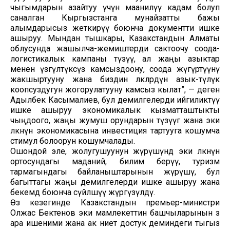
чыгымдарын азайтуу үчүн маанилүү кадам болуп
саналган Кыргызстанга мунайзатты бажы
алымдарысыз жеткирүү боюнча документти ишке
ашыруу. Мындан тышкары, Казакстандын Алматы
облусунда жашылча-жемиштерди сактоочу соода-
логистикалык кампаны түзүү, ал жаңы азыктар
менен үзгүлтүксүз камсыздоону, соода жүгүртүүнү
жакшыртууну жана биздин өлкөлөрдүн азык-түлүк
коопсуздугун жогорулатууну камсыз кылат”, — деген
Адылбек Касымалиев, бул демилгелерди ийгиликтүү
ишке ашыруу экономикалык кызматташтыкты
чыңдоого, жаңы жумуш орундарын түзүүгө жана эки
өлкөнүн экономикасына инвестиция тартууга кошумча
стимул болоорун кошумчалады.
Ошондой эле, жолугушуунун жүрүшүндө эки өлкөнүн
ортосундагы маданий, билим берүү, туризм
тармагындагы байланыштарынын жүрүшү, бул
багыттагы жаңы демилгелерди ишке ашыруу жана
бекемдөө боюнча сүйлөшүү жүргүзүлдү.
Өз кезегинде Казакстандын премьер-министри
Олжас Бектенов эки мамлекеттин башчыларынын өз
ара ишеними жана ак ниет достук деминдеги тыгыз