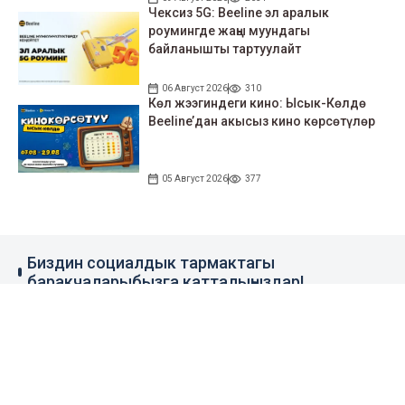
Чексиз 5G: Beeline эл аралык
роумингде жаңы муундагы
байланышты тартуулайт
06 Август 2026
310
Көл жээгиндеги кино: Ысык-Көлдө
Beeline’дан акысыз кино көрсөтүлөр
05 Август 2026
377
Биздин социалдык тармактагы
баракчаларыбызга катталыңыздар!
79 миң жазылуучу
110 миң жазылуучу
0.1 миң жазылуучу
100 миң жазылуучу
Элдик кабар
+996 777 1937 00