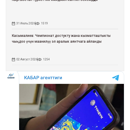
31 Июль 2026
1519
Касымалиев: Чемпионат достукту жана кызматташтыкты
чыңдоо үчүн маанилүү эл аралык аянтчага айланды
02 Август 2026
1254