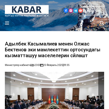
Кыр
Адылбек Касымалиев менен Олжас
Бектенов эки мамлекеттин ортосундагы
кызматташуу маселелерин сүйлөштү
Министрлер кабинети
2300
25 Февраль 2025
09:35