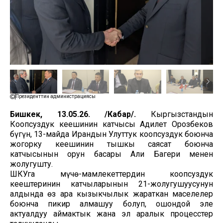
Президенттин администрациясы
Бишкек, 13.05.26. /Кабар/.
Кыргызстандын
Коопсуздук кеңешинин катчысы Адилет Орозбеков
бүгүн, 13-майда Ирандын Улуттук коопсуздук боюнча
жогорку кеңешинин тышкы саясат боюнча
катчысынын орун басары Али Багери менен
жолугушту.
ШКУга мүчө-мамлекеттердин коопсуздук
кеңештеринин катчыларынын 21-жолугушуусунун
алдында өз ара кызыкчылык жараткан маселелер
боюнча пикир алмашуу болуп, ошондой эле
актуалдуу аймактык жана эл аралык процесстер