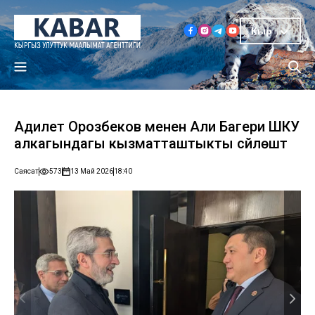
Кыр
Адилет Орозбеков менен Али Багери ШКУ
алкагындагы кызматташтыкты сүйлөштү
Саясат
573
13 Май 2026
18:40