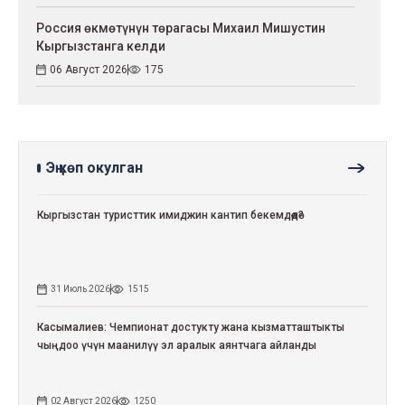
Россия өкмөтүнүн төрагасы Михаил Мишустин
Кыргызстанга келди
06 Август 2026
175
Эң көп окулган
Кыргызстан туристтик имиджин кантип бекемдөөдө?
31 Июль 2026
1515
Касымалиев: Чемпионат достукту жана кызматташтыкты
чыңдоо үчүн маанилүү эл аралык аянтчага айланды
02 Август 2026
1250