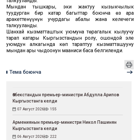
талкууланды.
Мындан тышкары, эки жактуу кызыкчылык
туудурган бир катар багыттар боюнча өз ара
аракеттенүүнүн учурдагы абалы жана келечеги
талкууланды.
Шанхай кызматташтык уюмуна төрагалык кылуучу
тарап катары Кыргызстандын ролу, ошондой эле
уюмдун алкагында көп тараптуу кызматташууну
мындан ары чыңдоонун мааниси баса белгиленди.
Тема боюнча
Өзбекстандын премьер-министри Абдулла Арипов
Кыргызстанга келди
07 Август 2026
155
Армениянын премьер-министри Никол Пашинян
Кыргызстанга келди
06 Август 2026
222