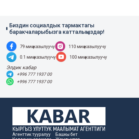
Биздин социалдык тармактагы
баракчаларыбызга катталыңыздар!
79 миң жазылуучу
110 миң жазылуучу
0.1 миң жазылуучу
100 миң жазылуучу
Элдик кабар
+996 777 1937 00
+996 777 1937 00
Агенттик тууралуу
Башкы бет