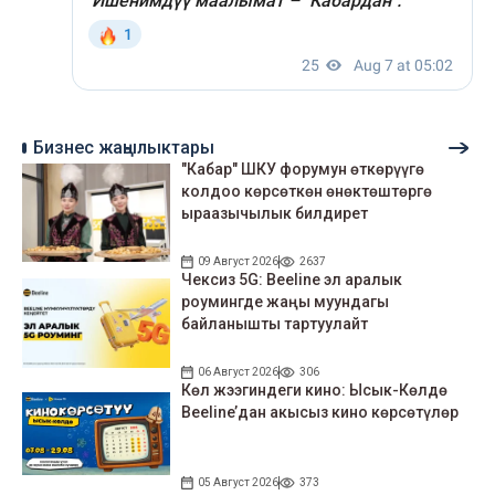
Бизнес жаңылыктары
"Кабар" ШКУ форумун өткөрүүгө
колдоо көрсөткөн өнөктөштөргө
ыраазычылык билдирет
09 Август 2026
2637
Чексиз 5G: Beeline эл аралык
роумингде жаңы муундагы
байланышты тартуулайт
06 Август 2026
306
Көл жээгиндеги кино: Ысык-Көлдө
Beeline’дан акысыз кино көрсөтүлөр
05 Август 2026
373