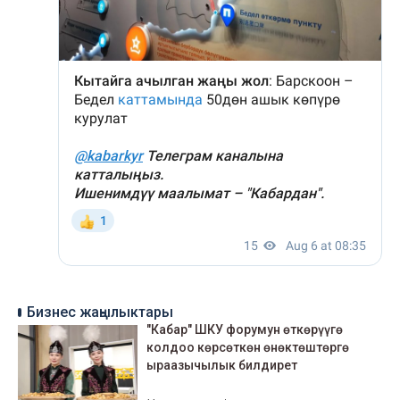
Бизнес жаңылыктары
"Кабар" ШКУ форумун өткөрүүгө
колдоо көрсөткөн өнөктөштөргө
ыраазычылык билдирет