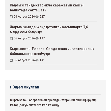
Кыргызстандыктар акча каражатын кайсы
валютада сакташат?
06 Август 2026
227
Жарым жылда жеңилдетилген насыяларга 7,6
млрд сом бөлүндү
06 Август 2026
197
Кыргызстан-Россия: Соода жана инвестициялык
байланыштар кеңейүүдө
06 Август 2026
141
Эң көп окулган
Кыргызстан-Азербайжан президенттеринин сүйлөшүүлөрү: бир
катар документтерге кол коюлду