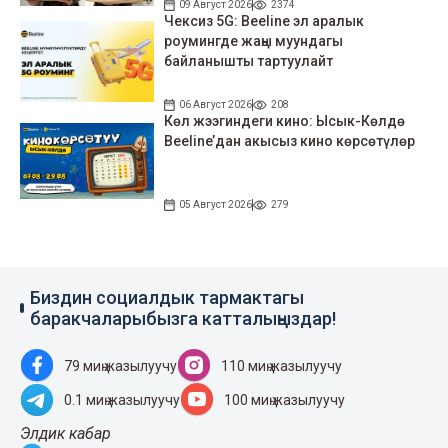
09 Август 2026
2374
Чексиз 5G: Beeline эл аралык
роумингде жаңы муундагы
байланышты тартуулайт
06 Август 2026
208
Көл жээгиндеги кино: Ысык-Көлдө
Beeline’дан акысыз кино көрсөтүлөр
05 Август 2026
279
Биздин социалдык тармактагы
баракчаларыбызга катталыңыздар!
79 миң жазылуучу
110 миң жазылуучу
0.1 миң жазылуучу
100 миң жазылуучу
Элдик кабар