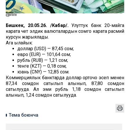
WWW
Бишкек, 20.05.26. /Кабар/.
Улуттук банк 20-майга
карата чет элдик валюталардын сомго карата расмий
курсун жарыялады.
Ага ылайык:
доллар (USD) — 87,45 сом;
евро (EUR) — 101,64 сом;
рубль (RUB) — 1,21 сом;
тенге (KZT) — 0,18 сом;
юань (CNY) — 12,85 сом.
Коммерциялык банктарда доллар орточо эсеп менен
87,34 сомдон сатылып алынып, 87,80 сомдон
сатылууда. Ал эми рубль 1,18 сомдон сатылып
алынып, 1,24 сомдон сатылууда.
Тема боюнча