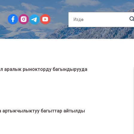
эл аралык рынокторду багындырууда
а артыкчылыктуу багыттар айтылды