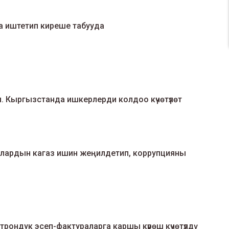
на иштетип киреше табууда
. Кыргызстанда ишкерлерди колдоо күчөтүлөт
чылардын кагаз ишин жеңилдетип, коррупцияны
рондук эсеп-фактураларга каршы күрөш күчөтүлдү