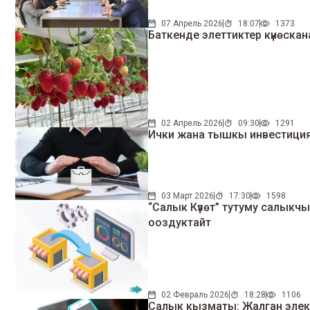
07 Апрель 2026
18:07
1373
Баткенде элеттиктер күнөска
02 Апрель 2026
09:30
1291
Ички жана тышкы инвестиция
03 Март 2026
17:30
1598
“Салык Күзөт” тутуму салык
ооздуктайт
02 Февраль 2026
18:28
1106
Салык кызматы: Жалган элект