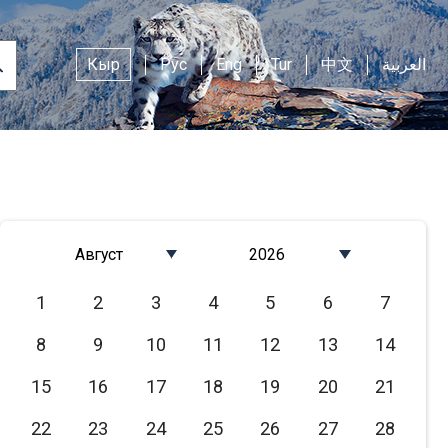
Кыр
Рус
Eng
Tur
中文
العربية
Август
2026
Январь
2026
1
2
3
4
5
6
7
Февраль
2025
8
9
10
11
12
13
14
Март
2024
Апрель
2023
15
16
17
18
19
20
21
Май
2022
22
23
24
25
26
27
28
Июнь
2021