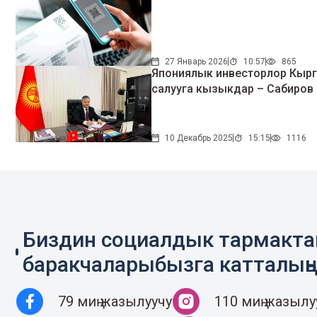
27 Январь 2026
10:57
865
Япониялык инвесторлор Кырг
салууга кызыкдар – Сабиров
10 Декабрь 2025
15:15
1116
Биздин социалдык тармакт
баракчаларыбызга катталың
79 миң жазылуучу
110 миң жазылу