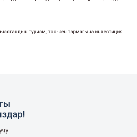
ызстандын туризм, тоо-кен тармагына инвестиция
агы
ыздар!
учу