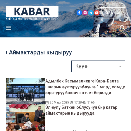
Кыр
Аймактарды кыдыруу
Адылбек Касымалиевге Кара-Балта
шаарын өнүктүрүүгө бөлүнгөн 1 млрд сомду
өздөштүрүү боюнча отчет берилди
20 Март 2025
17:28
3166
Эл өкүлү Баткен облусунун бир катар
аймактарын кыдырууда