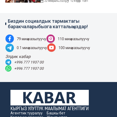
22 Февраль 2025
12:44
1581
Биздин социалдык тармактагы
баракчаларыбызга катталыңыздар!
79 миң жазылуучу
110 миң жазылуучу
0.1 миң жазылуучу
100 миң жазылуучу
Элдик кабар
+996 777 1937 00
+996 777 1937 00
Агенттик тууралуу
Башкы бет