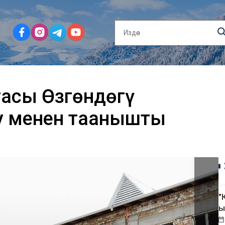
гасы Өзгөндөгү
у менен таанышты
"
ы