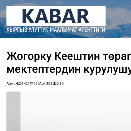
Жогорку Кеңештин төра
мектептердин курулуш
Аймак
1421
02 Май 2026
20:30