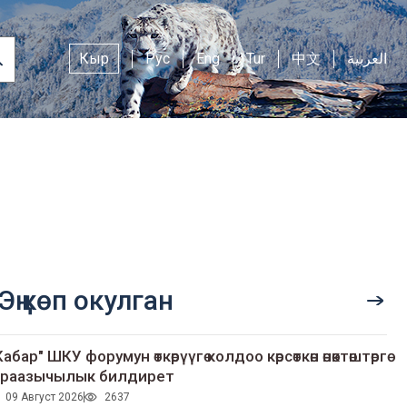
Кыр
Рус
Eng
Tur
中文
العربية
Эң көп окулган
Кабар" ШКУ форумун өткөрүүгө колдоо көрсөткөн өнөктөштөргө
раазычылык билдирет
09 Август 2026
2637