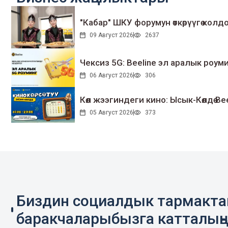
"Кабар" ШКУ форумун өткөрүүгө колдо
09 Август 2026
2637
Чексиз 5G: Beeline эл аралык ро
06 Август 2026
306
Көл жээгиндеги кино: Ысык-Көлдө Bee
05 Август 2026
373
Биздин социалдык тармакт
баракчаларыбызга катталың