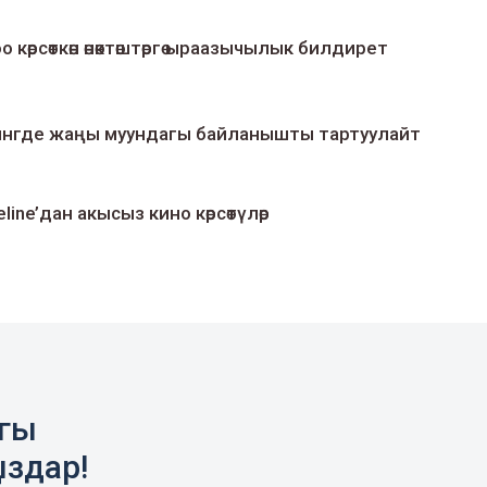
о көрсөткөн өнөктөштөргө ыраазычылык билдирет
умингде жаңы муундагы байланышты тартуулайт
line’дан акысыз кино көрсөтүлөр
агы
ыздар!