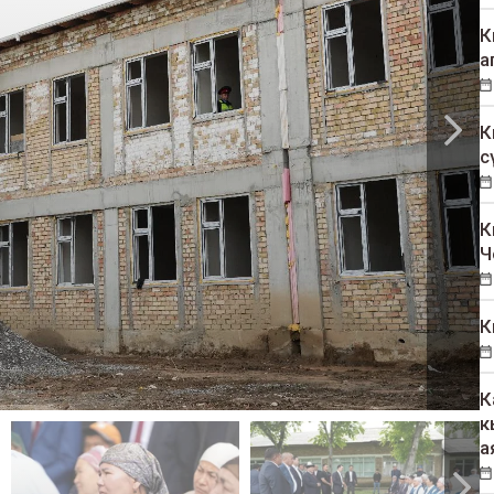
К
а
К
с
К
Ч
К
К
к
а