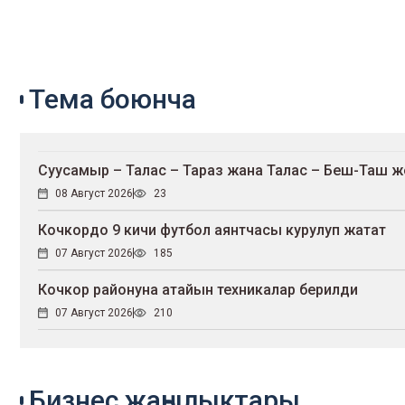
Тема боюнча
Суусамыр – Талас – Тараз жана Талас – Беш-Таш 
08 Август 2026
23
Кочкордо 9 кичи футбол аянтчасы курулуп жатат
07 Август 2026
185
Кочкор районуна атайын техникалар берилди
07 Август 2026
210
Бизнес жаңылыктары