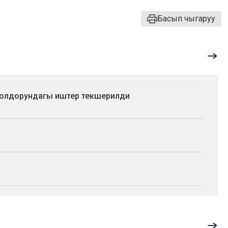
Басып чыгаруу
жолдорундагы иштер текшерилди