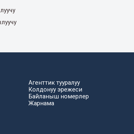
луучу
ылуучу
Агенттик тууралуу
Колдонуу эрежеси
Байланыш номерлер
Жарнама