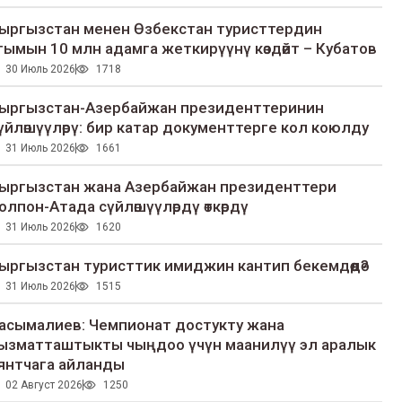
ыргызстан менен Өзбекстан туристтердин
гымын 10 млн адамга жеткирүүнү көздөйт – Кубатов
30 Июль 2026
1718
ыргызстан-Азербайжан президенттеринин
үйлөшүүлөрү: бир катар документтерге кол коюлду
31 Июль 2026
1661
ыргызстан жана Азербайжан президенттери
олпон-Атада сүйлөшүүлөрдү өткөрдү
31 Июль 2026
1620
ыргызстан туристтик имиджин кантип бекемдөөдө?
31 Июль 2026
1515
асымалиев: Чемпионат достукту жана
ызматташтыкты чыңдоо үчүн маанилүү эл аралык
янтчага айланды
02 Август 2026
1250