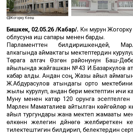
Жогорку Кеңеш
Бишкек, 02.05.26 /Кабар/.
Күн мурун Жогорк
облусуна иш сапары менен барды.
Парламенттен билдиришкендей, 
алкагында аймактагы мектептердин курул
Төрага алгач Өзгөн районунун Баш-Дөб
айылында жайгашкан №43 И.Базаркулов ат
кабар алды. Андан соң, Жазы айыл аймаг
Ж.Абдурасулов атындагы орто мектебинин
жылы курулуп, андан бери мектептин ичи 
Муну менен катар 120 орунга эсептелген
Марлен Маматалиев айтылган көйгөйлөр к
айыл тургундары жана мектеп жамааты мен
өлкөнүн желегин дүйнөгө желбиреткен 
тилектештигин билдирип, белектердин се