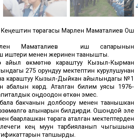
у Кеңештин төрагасы Марлен Маматалиев Ош
Марлен Маматалиев иш сапарынын
уш иштери менен жеринен таанышты.
ө айыл өкмөтүнө караштуу Кызыл-Кырман
ындагы 275 орундуу мектептин курулушунан
ына караштуу Кызыл-Дыйкан айылындагы №1
 абалын көрдү. Аталган билим уясы 1976-
капиталдык оңдоодон өткөн эмес.
 бала бакчанын долбоору менен таанышкан
өзөмөлгө алынарын билдирди. Ошондой эле
ен баарлашкан төрага аталган мектептерден
келечеги кең муун тарбияланып чыгышына
ртификаттарын тапшырды.