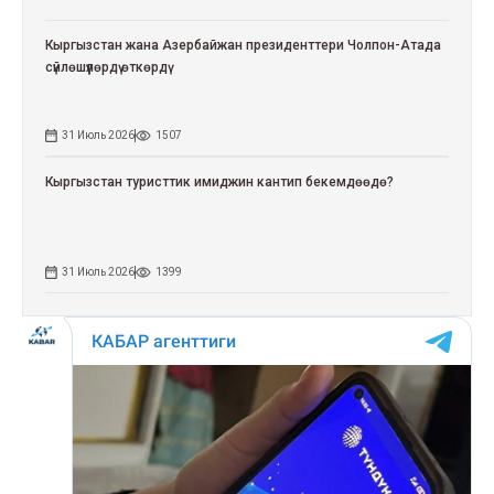
Кыргызстан жана Азербайжан президенттери Чолпон-Атада
сүйлөшүүлөрдү өткөрдү
31 Июль 2026
1507
Кыргызстан туристтик имиджин кантип бекемдөөдө?
31 Июль 2026
1399