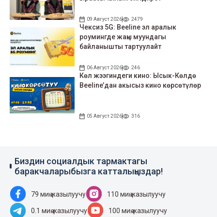
09 Август 2026
2479
Чексиз 5G: Beeline эл аралык
роумингде жаңы муундагы
байланышты тартуулайт
06 Август 2026
246
Көл жээгиндеги кино: Ысык-Көлдө
Beeline’дан акысыз кино көрсөтүлөр
05 Август 2026
316
Биздин социалдык тармактагы
баракчаларыбызга катталыңыздар!
79 миң жазылуучу
110 миң жазылуучу
0.1 миң жазылуучу
100 миң жазылуучу