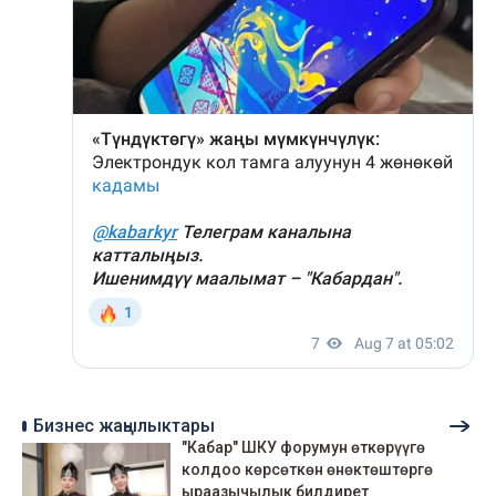
Бизнес жаңылыктары
"Кабар" ШКУ форумун өткөрүүгө
колдоо көрсөткөн өнөктөштөргө
ыраазычылык билдирет