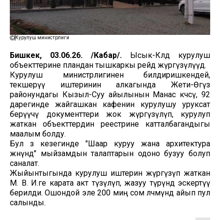
Курулуш министрлиги
Бишкек, 03.06.26. /Кабар/.
Ысык-Көлдө курулуш
объекттерине пландан тышкаркы рейд жүргүзүлүүдө.
Курулуш министрлигинен билдиришкендей,
текшерүү иштеринин алкагында Жети-Өгүз
районундагы Кызыл-Суу айылынын Манас көчөсү, 92
дарегинде жайгашкан кафенин курулушу уруксат
берүүчү документтери жок жүргүзүлүп, курулуп
жаткан объекттердин реестрине катталбагандыгы
маалым болду.
Бул өз кезегинде "Шаар куруу жана архитектура
жөнүндө" мыйзамдын талаптарын одоно бузуу болуп
саналат.
Жыйынтыгында курулуш иштерин жүргүзүп жаткан
М. В. И.ге карата акт түзүлүп, жазуу түрүндө эскертүү
берилди. Ошондой эле 200 миң сом өлчөмүндө айып пул
салынды.