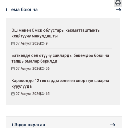
Тема боюнча
Ош менен Омск облустары кызматташтыкты
кеңейтүүнү макулдашты
07 Август 2026
9
Баткенде сел өтүүчү сайларды бекемдөө боюнча
тапшырмалар берилди
07 Август 2026
56
Караколдо 12 гектарды ээлеген спорттук шаарча
курулууда
07 Август 2026
65
Эң көп окулган