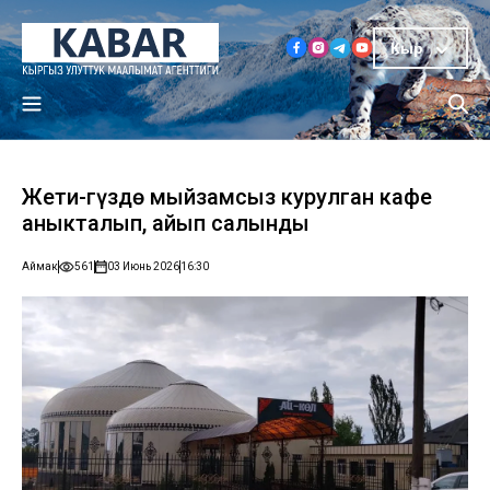
Кыр
Жети-Өгүздө мыйзамсыз курулган кафе
аныкталып, айып салынды
Аймак
561
03 Июнь 2026
16:30