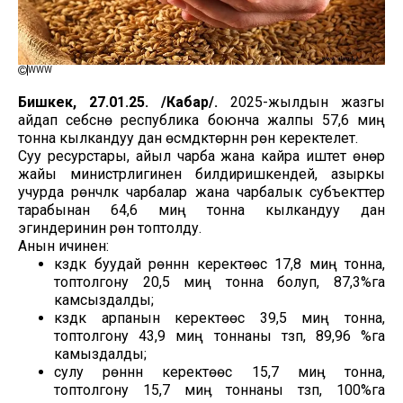
WWW
Бишкек, 27.01.25. /Кабар/.
2025-жылдын жазгы
айдап себүүсүнө республика боюнча жалпы 57,6 миң
тонна кылкандуу дан өсүмдүктөрүнүн үрөнү керектелет.
Суу ресурстары, айыл чарба жана кайра иштетүү өнөр
жайы министрлигинен билдиришкендей, азыркы
учурда үрөнчүлүк чарбалар жана чарбалык субъекттер
тарабынан 64,6 миң тонна кылкандуу дан
эгиндеринин үрөнү топтолду.
Анын ичинен:
күздүк буудай үрөнүнүн керектөөсү 17,8 миң тонна,
топтолгону 20,5 миң тонна болуп, 87,3%га
камсыздалды;
күздүк арпанын керектөөсү 39,5 миң тонна,
топтолгону 43,9 миң тоннаны түзүп, 89,96 %га
камыздалды;
сулу үрөнүнүн керектөөсү 15,7 миӊ тонна,
топтолгону 15,7 миӊ тоннаны түзүп, 100%га