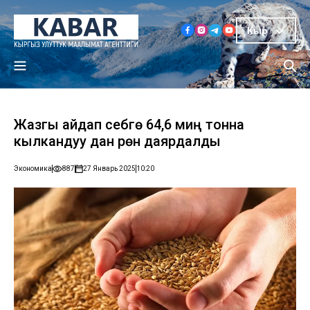
Кыр
Жазгы айдап себүүгө 64,6 миң тонна
кылкандуу дан үрөнү даярдалды
Экономика
887
27 Январь 2025
10:20