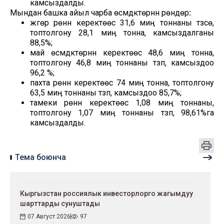
камсыздалды.
Мындан башка айыл чарба өсүмдүктөрүнүн үрөндөрү
:
жүгөрү үрөнүн керектөөсү 31,6 миӊ тоннаны түзсө,
топтолгону 28,1 миӊ тонна, камсыздалганы
88,5%;
май өсүмдүктөрүнүн керектөөсү 48,6 миӊ тонна,
топтолгону 46,8 миӊ тоннаны түзүп, камсыздоо
96,2 %;
пахта үрөнүн керектөөсү 74 миӊ тонна, топтолгону
63,5 миӊ тоннаны түзүп, камсыздоо 85,7%;
тамеки үрөнүн керектөөсү 1,08 миӊ тоннаны,
топтолгону 1,07 миӊ тоннаны түзүп, 98,61%га
камсыздалды.
Тема боюнча
Кыргызстан россиялык инвесторлорго жагымдуу
шарттарды сунуштады
07 Август 2026
97