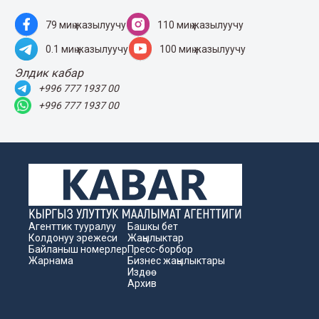
79 миң жазылуучу
110 миң жазылуучу
0.1 миң жазылуучу
100 миң жазылуучу
Элдик кабар
+996 777 1937 00
+996 777 1937 00
Агенттик тууралуу
Башкы бет
Колдонуу эрежеси
Жаңылыктар
Байланыш номерлер
Пресс-борбор
Жарнама
Бизнес жаңылыктары
Издөө
Архив