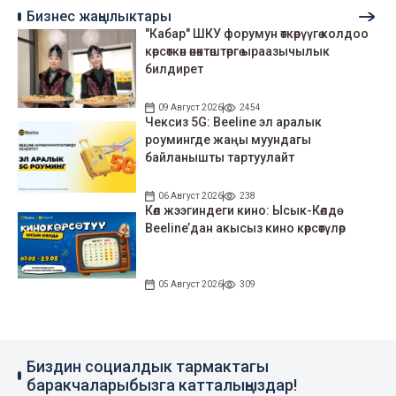
Бизнес жаңылыктары
"Кабар" ШКУ форумун өткөрүүгө колдоо
көрсөткөн өнөктөштөргө ыраазычылык
билдирет
09 Август 2026
2454
Чексиз 5G: Beeline эл аралык
роумингде жаңы муундагы
байланышты тартуулайт
06 Август 2026
238
Көл жээгиндеги кино: Ысык-Көлдө
Beeline’дан акысыз кино көрсөтүлөр
05 Август 2026
309
Биздин социалдык тармактагы
баракчаларыбызга катталыңыздар!