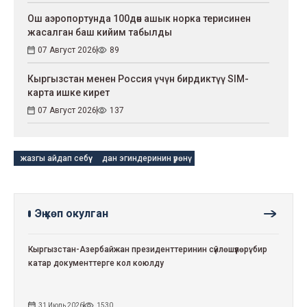
Ош аэропортунда 100дөн ашык норка терисинен
жасалган баш кийим табылды
07 Август 2026
89
Кыргызстан менен Россия үчүн бирдиктүү SIM-
карта ишке кирет
07 Август 2026
137
жазгы айдап себүү
дан эгиндеринин үрөнү
Эң көп окулган
Кыргызстан-Азербайжан президенттеринин сүйлөшүүлөрү: бир
катар документтерге кол коюлду
31 Июль 2026
1530