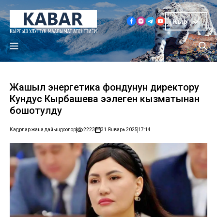
Кыр
Жашыл энергетика фондунун директору
Кундус Кырбашева ээлеген кызматынан
бошотулду
Кадрлар жана дайындоолор
2223
31 Январь 2025
17:14