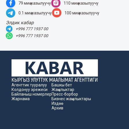
79 миң жазылуучу
110 миң жазылуучу
0.1 миң жазылуучу
100 миң жазылуучу
Элдик кабар
+996 777 1937 00
+996 777 1937 00
Агенттик тууралуу
Башкы бет
Колдонуу эрежеси
Жаңылыктар
Байланыш номерлер
Пресс-борбор
Жарнама
Бизнес жаңылыктары
Издөө
Архив