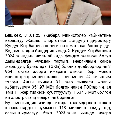
www
Бишкек, 31.01.25. /Кабар/.
Министрлер кабинетине
караштуу Жашыл энергетика фондунун директору
Кундус Кырбашева ээлеген кызматынан бошотулду.
Ведомстводон билдиришкендей, Кундус Кырбашева
2024-жылдын июль айында фондго жетекчи болуп
дайындалган учурдан тартып, энергиянын кайра
жаралуучу булактары (ЭКБ) боюнча долбоорлор үчүн 3
964 гектар жерди ижарага өткөрүп берүү менен
инвесторлор менен жалпы эсеп менен 42 келишим
түзүлгөн. Анын ичинен 31 жер тилкеси жалпы
кубаттуулугу 351,97 МВт болгон чакан ГЭСтер үчүн, ал
эми 11 жер тилкеси кубаттуулугу 1 634,5 МВт болгон
күн электр станциялары үчүн берилген.
Бул мезгилдин ичинде ижара төлөмдөрүнөн түшкөн
каражаттардын суммасы 113 миллион сомду түздү,
салыштырмалуу: бүткүл 2023-жыл ичинде ижара