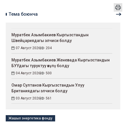
Тема боюнча
Муратбек Азымбакиев Кыргызстандын
Швейцариядагы элчиси болду
07 Август 2026
204
Муратбек Азымбакиев Женевада Кыргызстандын
БУУдагы туруктуу өкүлү болду
04 Август 2026
500
Омар Султанов Кыргызстандын Улуу
Британиядагы элчиси болду
03 Август 2026
561
Жашыл энергетика фонду