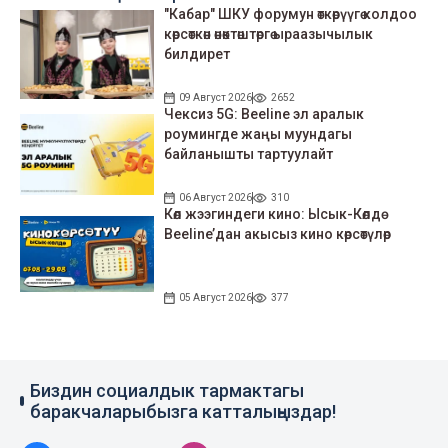
"Кабар" ШКУ форумун өткөрүүгө колдоо
көрсөткөн өнөктөштөргө ыраазычылык
билдирет
09 Август 2026
2652
Чексиз 5G: Beeline эл аралык
роумингде жаңы муундагы
байланышты тартуулайт
06 Август 2026
310
Көл жээгиндеги кино: Ысык-Көлдө
Beeline’дан акысыз кино көрсөтүлөр
05 Август 2026
377
Биздин социалдык тармактагы
баракчаларыбызга катталыңыздар!