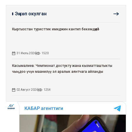
Эң көп окулган
Кыргызстан туристтик имиджин кантип бекемдөөдө?
31 Июль 2026
1520
Касымалиев: Чемпионат достукту жана кызматташтыкты
чыңдоо үчүн маанилүү эл аралык аянтчага айланды
02 Август 2026
1254