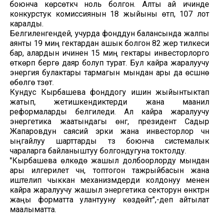
боюнча көрсөткүч ноль болгон. Алты ай ичинде
конкурстук комиссиянын 18 жыйыны өтүп, 107 лот
каралды.
Белгиленгендей, учурда фонддун балансында жалпы
аянты 19 миң гектардан ашык болгон 82 жер тилкеси
бар, алардын ичинен 15 миң гектары инвесторлорго
өткөрүп берүүгө даяр болуп турат. Бул кайра жаралуучу
энергия булактары тармагын мындан ары да өсүшүнө
өбөлгө түзөт.
Кундус Кырбашева фонддогу ишин жыйынтыктап
жатып, жетишкендиктерди жана маанилүү
реформаларды белгиледи. Ал кайра жаралуучу
энергетика жаатындагы өнүгүү, президент Садыр
Жапаровдун саясий эрки жана инвесторлор үчүн
ыңгайлуу шарттарды түзүү боюнча системалык
чараларга байланыштуу болгондугуна токтолду.
"Кырбашева өлкөдө жашыл долбоорлорду мындан
ары илгерилетүү үчүн, топтогон тажрыйбасын жана
иштелип чыккан механизмдерди колдонуу менен
кайра жаралуучу жашыл энергетика секторун өнүктүрүүнү
жаңы форматта улантууну көздөйт",-деп айтылат
маалыматта.