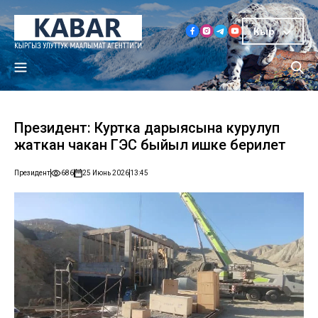
Кыр
Президент: Куртка дарыясына курулуп
жаткан чакан ГЭС быйыл ишке берилет
Президент
686
25 Июнь 2026
13:45