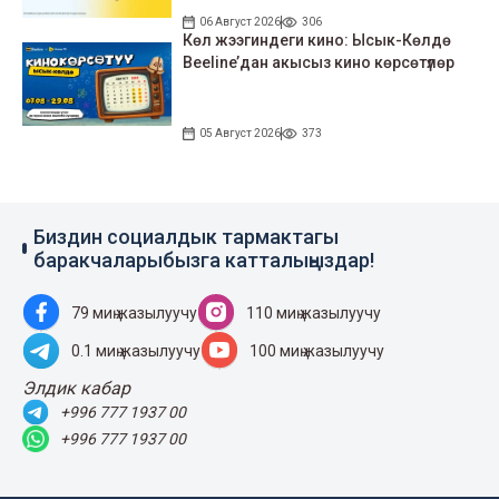
06 Август 2026
306
Көл жээгиндеги кино: Ысык-Көлдө
Beeline’дан акысыз кино көрсөтүлөр
05 Август 2026
373
Биздин социалдык тармактагы
баракчаларыбызга катталыңыздар!
79 миң жазылуучу
110 миң жазылуучу
0.1 миң жазылуучу
100 миң жазылуучу
Элдик кабар
+996 777 1937 00
+996 777 1937 00