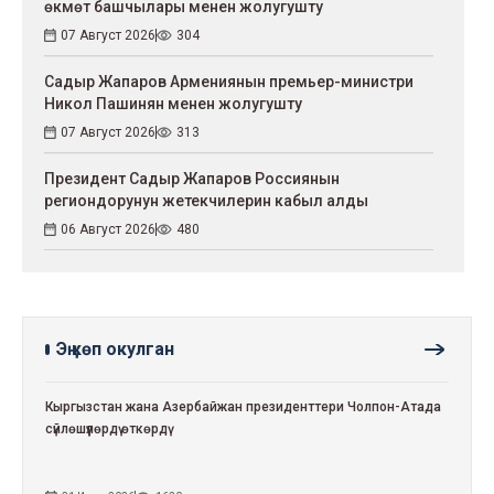
өкмөт башчылары менен жолугушту
07 Август 2026
304
Садыр Жапаров Армениянын премьер-министри
Никол Пашинян менен жолугушту
07 Август 2026
313
Президент Садыр Жапаров Россиянын
региондорунун жетекчилерин кабыл алды
06 Август 2026
480
Эң көп окулган
Кыргызстан жана Азербайжан президенттери Чолпон-Атада
сүйлөшүүлөрдү өткөрдү