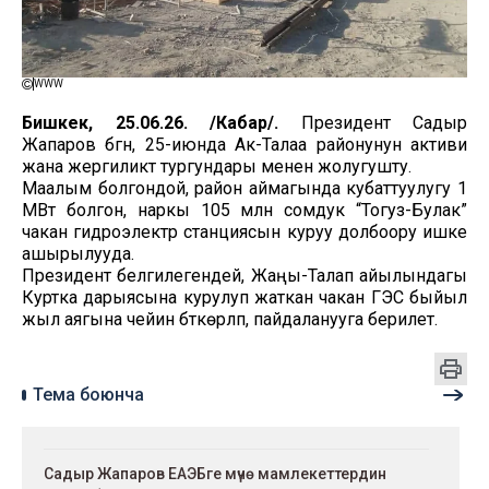
WWW
Бишкек, 25.06.26. /Кабар/.
Президент Садыр
Жапаров бүгүн, 25-июнда Ак-Талаа районунун активи
жана жергиликтүү тургундары менен жолугушту.
Маалым болгондой, район аймагында кубаттуулугу 1
МВт болгон, наркы 105 млн сомдук “Тогуз-Булак”
чакан гидроэлектр станциясын куруу долбоору ишке
ашырылууда.
Президент белгилегендей, Жаңы-Талап айылындагы
Куртка дарыясына курулуп жаткан чакан ГЭС быйыл
жыл аягына чейин бүткөрүлүп, пайдаланууга берилет.
Тема боюнча
Садыр Жапаров ЕАЭБге мүчө мамлекеттердин