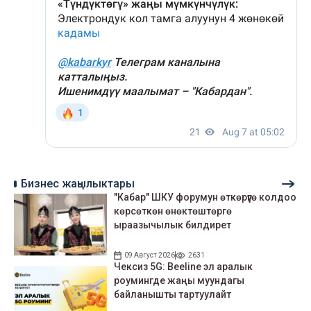
Бизнес жаңылыктары
"Кабар" ШКУ форумун өткөрүүгө колдоо
көрсөткөн өнөктөштөргө
ыраазычылык билдирет
09 Август 2026
2631
Чексиз 5G: Beeline эл аралык
роумингде жаңы муундагы
байланышты тартуулайт