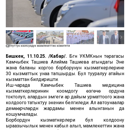
Улуттук коопсуздук мамлекеттик комитети
Бишкек, 11.10.25. /Кабар/.
Бүгүн УКМКнын төрагасы
Камчыбек Ташиев Алийма Ташиева атындагы Эне
жана баланы коргоо борборунун кызматкерлерине
30 кызматтык унаа тапшырды. Бул тууралуу атайын
кызматтан билдиришти.
Иш-чарада Камчыбек Ташиев медицина
кызматкерлеринин коомдогу өзгөчө ордуна
токтолуп, алардын эмгеги ар дайым урматтоого жана
колдоого татыктуу экенин белгиледи. Ал автоунаалар
демөөрчүлөрдүн жардамы менен алынганын да
кошумчалады.
Борбордун кызматкерлери бул колдоону
ыраазычылык менен кабыл алып, мамлекеттин жана