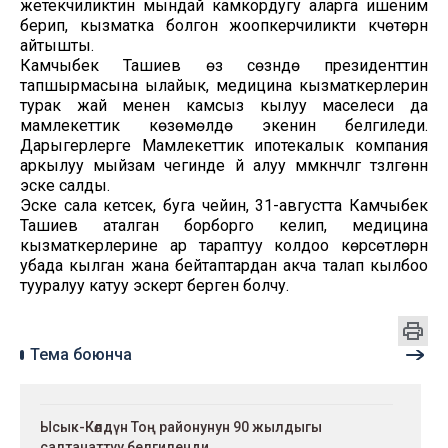
жетекчиликтин мындай камкордугу аларга ишеним
берип, кызматка болгон жоопкерчиликти күчөтөрүн
айтышты.
Камчыбек Ташиев өз сөзүндө президенттин
тапшырмасына ылайык, медицина кызматкерлерин
турак жай менен камсыз кылуу маселеси да
мамлекеттик көзөмөлдө экенин белгиледи.
Дарыгерлерге Мамлекеттик ипотекалык компания
аркылуу мыйзам чегинде үй алуу мүмкүнчүлүгү түзүлгөнүн
эске салды.
Эске сала кетсек, буга чейин, 31-августта Камчыбек
Ташиев аталган борборго келип, медицина
кызматкерлерине ар тараптуу колдоо көрсөтүлөрүн
убада кылган жана бейтаптардан акча талап кылбоо
тууралуу катуу эскертүү берген болчу.
Тема боюнча
Ысык-Көлдүн Тоң районунун 90 жылдыгы
салтанаттуу белгиленди