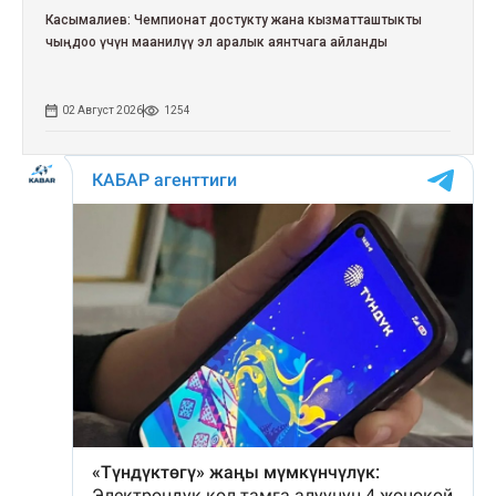
Касымалиев: Чемпионат достукту жана кызматташтыкты
чыңдоо үчүн маанилүү эл аралык аянтчага айланды
02 Август 2026
1254