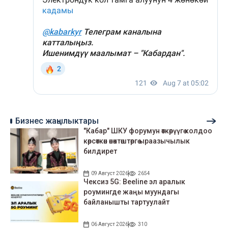
Бизнес жаңылыктары
"Кабар" ШКУ форумун өткөрүүгө колдоо
көрсөткөн өнөктөштөргө ыраазычылык
билдирет
09 Август 2026
2654
Чексиз 5G: Beeline эл аралык
роумингде жаңы муундагы
байланышты тартуулайт
06 Август 2026
310