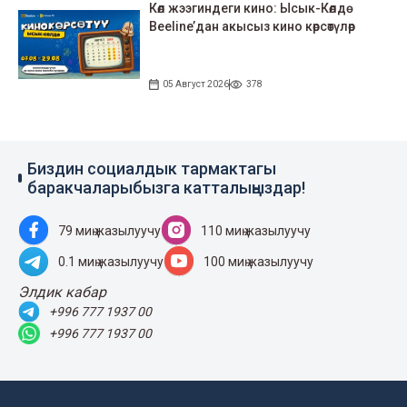
Көл жээгиндеги кино: Ысык-Көлдө
Beeline’дан акысыз кино көрсөтүлөр
05 Август 2026
378
Биздин социалдык тармактагы
баракчаларыбызга катталыңыздар!
79 миң жазылуучу
110 миң жазылуучу
0.1 миң жазылуучу
100 миң жазылуучу
Элдик кабар
+996 777 1937 00
+996 777 1937 00