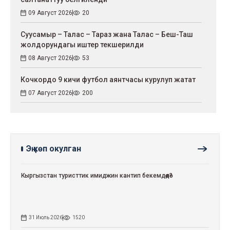
09 Август 2026
20
Суусамыр – Талас – Тараз жана Талас – Беш-Таш
жолдорундагы иштер текшерилди
08 Август 2026
53
Кочкордо 9 кичи футбол аянтчасы курулуп жатат
07 Август 2026
200
Эң көп окулган
Кыргызстан туристтик имиджин кантип бекемдөөдө?
31 Июль 2026
1520