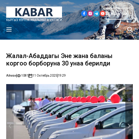
Кыр
Жалал-Абаддагы Эне жана баланы
коргоо борборуна 30 унаа берилди
Аймак
1081
11 Октябрь 2025
19:29