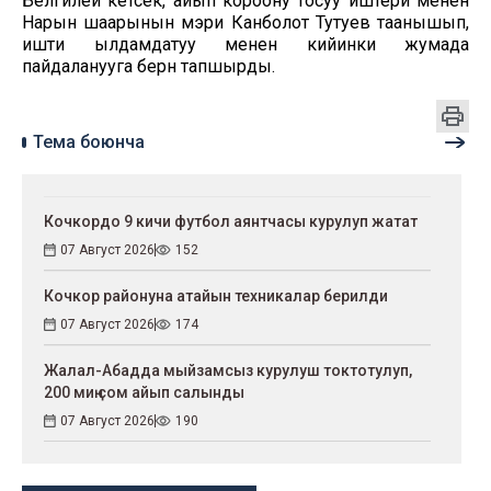
Белгилей кетсек, айып короону тосуу иштери менен
Нарын шаарынын мэри Канболот Тутуев таанышып,
ишти ылдамдатуу менен кийинки жумада
пайдаланууга берүүнү тапшырды.
Тема боюнча
Кочкордо 9 кичи футбол аянтчасы курулуп жатат
07 Август 2026
152
Кочкор районуна атайын техникалар берилди
07 Август 2026
174
Жалал-Абадда мыйзамсыз курулуш токтотулуп,
200 миң сом айып салынды
07 Август 2026
190