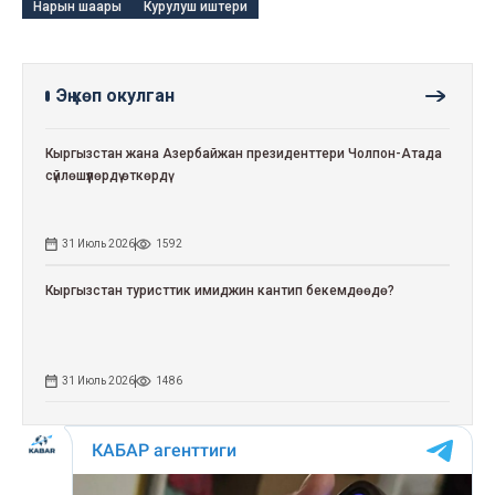
Нарын шаары
Курулуш иштери
Эң көп окулган
Кыргызстан жана Азербайжан президенттери Чолпон-Атада
сүйлөшүүлөрдү өткөрдү
31 Июль 2026
1592
Кыргызстан туристтик имиджин кантип бекемдөөдө?
31 Июль 2026
1486