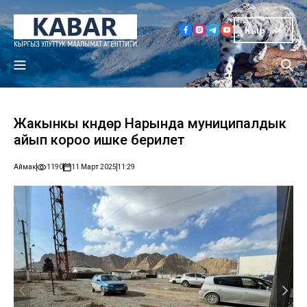
Кыр
Жакынкы күндөрү Нарында муниципалдык
айып короо ишке берилет
Аймак
1190
11 Март 2025
11:29