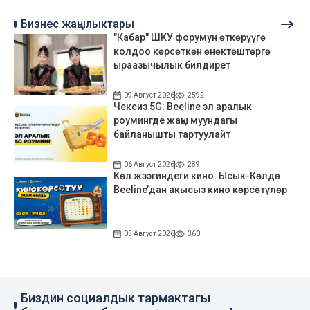
Бизнес жаңылыктары
"Кабар" ШКУ форумун өткөрүүгө
колдоо көрсөткөн өнөктөштөргө
ыраазычылык билдирет
09 Август 2026
2592
Чексиз 5G: Beeline эл аралык
роумингде жаңы муундагы
байланышты тартуулайт
06 Август 2026
289
Көл жээгиндеги кино: Ысык-Көлдө
Beeline’дан акысыз кино көрсөтүлөр
05 Август 2026
360
Биздин социалдык тармактагы