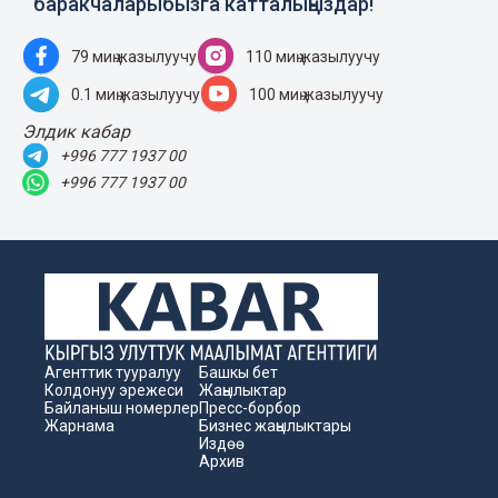
баракчаларыбызга катталыңыздар!
79 миң жазылуучу
110 миң жазылуучу
0.1 миң жазылуучу
100 миң жазылуучу
Элдик кабар
+996 777 1937 00
+996 777 1937 00
Агенттик тууралуу
Башкы бет
Колдонуу эрежеси
Жаңылыктар
Байланыш номерлер
Пресс-борбор
Жарнама
Бизнес жаңылыктары
Издөө
Архив