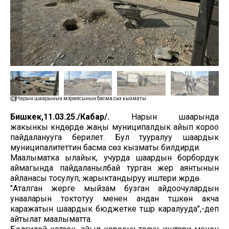
Нарын шаарынын мэриясынын басма сөз кызматы
Бишкек,11.03.25./Кабар/.
Нарын шаарында
жакынкы күндөрдө жаңы муниципалдык айып короо
пайдаланууга берилет. Бул тууралуу шаардык
муниципалитеттин басма сөз кызматы билдирди.
Маалыматка ылайык, учурда шаардын борбордук
аймагында пайдаланылбай турган жер аянтынын
айланасы тосулуп, жарыктандыруу иштери жүрүүдө.
"Аталган жерге мыйзам бузган айдоочулардын
унааларын токтотуу менен андан түшкөн акча
каражатын шаардык бюджетке түшүрүү каралууда",-деп
айтылат маалыматта.