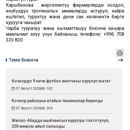
Карыбекова жергиликтүү фермерлерди колдоп,
өзүбүздүн тропикалык мөмөлөрдү өстүрүп, кайра
иштетип, туруктуу жана дени сак келечекти бирге
курууга чакырат.
Чарба тууралуу жана кызматташуу боюнча кеңири
маалымат алуу үчүн байланыш телефону: +996 708
320 820
Тема боюнча
Кочкордо 9 кичи футбол аянтчасы курулуп жатат
07 Август 2026
182
Кочкор районуна атайын техникалар берилди
07 Август 2026
204
Жалал-Абадда мыйзамсыз курулуш токтотулуп,
200 миң сом айып салынды