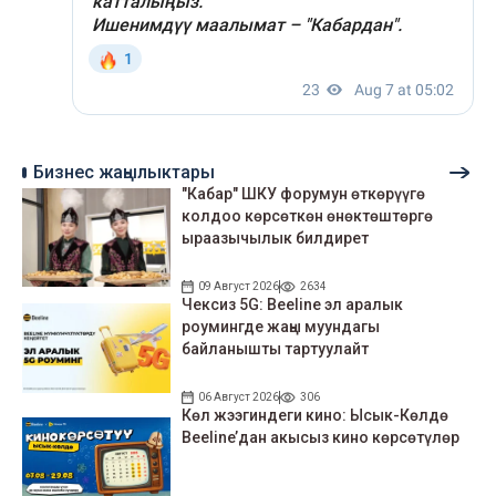
Бизнес жаңылыктары
"Кабар" ШКУ форумун өткөрүүгө
колдоо көрсөткөн өнөктөштөргө
ыраазычылык билдирет
09 Август 2026
2634
Чексиз 5G: Beeline эл аралык
роумингде жаңы муундагы
байланышты тартуулайт
06 Август 2026
306
Көл жээгиндеги кино: Ысык-Көлдө
Beeline’дан акысыз кино көрсөтүлөр