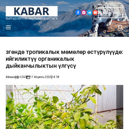
Кыр
Өзгөндө тропикалык мөмөлөр өстүрүлүүдө:
ийгиликтүү органикалык
дыйканчылыктын үлгүсү
Аймак
1260
11 Апрель 2025
14:18