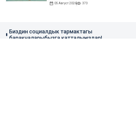
05 Август 2026
373
Биздин социалдык тармактагы
баракчаларыбызга катталыңыздар!
79 миң жазылуучу
110 миң жазылуучу
0.1 миң жазылуучу
100 миң жазылуучу
Элдик кабар
+996 777 1937 00
+996 777 1937 00