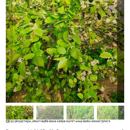
Суу ресурстары, айыл чарба жана кайра иштетүү өнөр жайы министрлиги