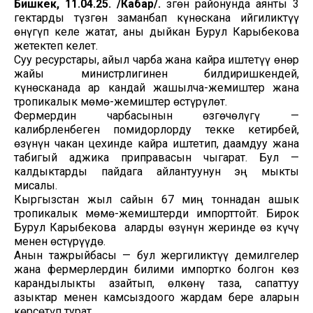
Бишкек, 11.04.25. /Кабар/.
Өзгөн районунда аянты 3
гектарды түзгөн заманбап күнөскана ийгиликтүү
өнүгүп келе жатат, аны дыйкан Бурул Карыбекова
жетектеп келет.
Суу ресурстары, айыл чарба жана кайра иштетүү өнөр
жайы министрлигинен билдиришкендей,
күнөсканада ар кандай жашылча-жемиштер жана
тропикалык мөмө-жемиштер өстүрүлөт.
Фермердин чарбасынын өзгөчөлүгү —
калибрленбеген помидорлорду текке кетирбей,
өзүнүн чакан цехинде кайра иштетип, даамдуу жана
табигый аджика приправасын чыгарат. Бул —
калдыктарды пайдага айлантуунун эң мыкты
мисалы.
Кыргызстан жыл сайын 67 миң тоннадан ашык
тропикалык мөмө-жемиштерди импорттойт. Бирок
Бурул Карыбекова аларды өзүнүн жеринде өз күчү
менен өстүрүүдө.
Анын тажрыйбасы — бул жергиликтүү демилгелер
жана фермерлердин билими импортко болгон көз
карандылыкты азайтып, өлкөнү таза, сапаттуу
азыктар менен камсыздоого жардам бере аларын
көрсөтүп турат.