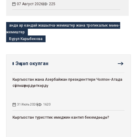
07 Август 2026
225
анда ар кандай жашылча-жемиштер жана тропикалык мөмө-
жемиштер
Бурул Карыбекова
Эң көп окулган
Кыргызстан жана Азербайжан президенттери Чолпон-Атада
сүйлөшүүлөрдү өткөрдү
31 Июль 2026
1620
Кыргызстан туристтик имиджин кантип бекемдөөдө?