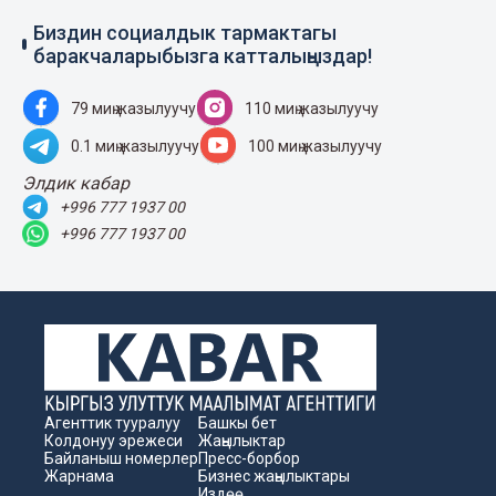
Биздин социалдык тармактагы
баракчаларыбызга катталыңыздар!
79 миң жазылуучу
110 миң жазылуучу
0.1 миң жазылуучу
100 миң жазылуучу
Элдик кабар
+996 777 1937 00
+996 777 1937 00
Агенттик тууралуу
Башкы бет
Колдонуу эрежеси
Жаңылыктар
Байланыш номерлер
Пресс-борбор
Жарнама
Бизнес жаңылыктары
Издөө