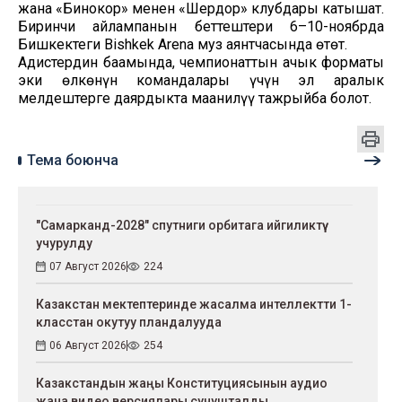
жана «Бинокор» менен «Шердор» клубдары катышат.
Биринчи айлампанын беттештери 6–10-ноябрда
Бишкектеги Bishkek Arena муз аянтчасында өтөт.
Адистердин баамында, чемпионаттын ачык форматы
эки өлкөнүн командалары үчүн эл аралык
мелдештерге даярдыкта маанилүү тажрыйба болот.
Тема боюнча
"Самарканд-2028" спутниги орбитага ийгиликтүү
учурулду
07 Август 2026
224
Казакстан мектептеринде жасалма интеллектти 1-
класстан окутуу пландалууда
06 Август 2026
254
Казакстандын жаңы Конституциясынын аудио
жана видео версиялары сунушталды