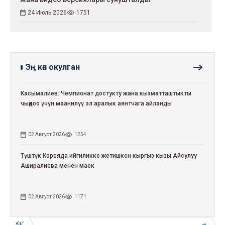
24 Июль 2026
1751
Эң көп окулган
Касымалиев: Чемпионат достукту жана кызматташтыкты
чыңдоо үчүн маанилүү эл аралык аянтчага айланды
02 Август 2026
1254
Түштүк Кореяда ийгиликке жетишкен кыргыз кызы Айсулуу
Аширалиева менен маек
02 Август 2026
1171