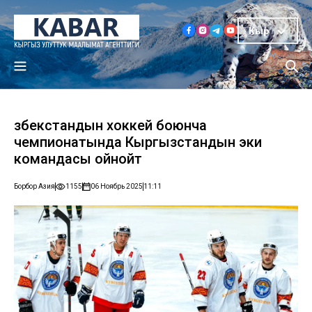
Кыр
Өзбекстандын хоккей боюнча
чемпионатында Кыргызстандын эки
командасы ойнойт
Борбор Азия
1155
06 Ноябрь 2025
11:11