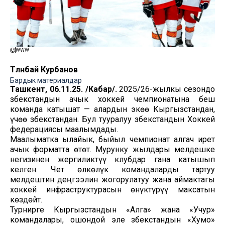
WWW
Төлөнбай Курбанов
Бардык материалдар
Ташкент, 06.11.25. /Кабар/.
2025/26-жылкы сезондо
Өзбекстандын ачык хоккей чемпионатына беш
команда катышат — алардын экөө Кыргызстандан,
үчөө Өзбекстандан. Бул тууралуу Өзбекстандын Хоккей
федерациясы маалымдады.
Маалыматка ылайык, быйыл чемпионат алгач ирет
ачык форматта өтөт. Мурунку жылдары мелдешке
негизинен жергиликтүү клубдар гана катышып
келген. Чет өлкөлүк командаларды тартуу
мелдештин деңгээлин жогорулатуу жана аймактагы
хоккей инфраструктурасын өнүктүрүү максатын
көздөйт.
Турнирге Кыргызстандын «Алга» жана «Учур»
командалары, ошондой эле Өзбекстандын «Хумо»