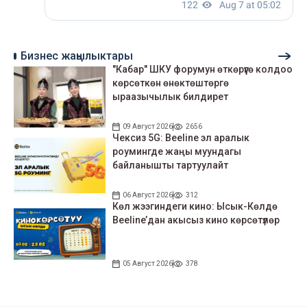
Бизнес жаңылыктары
"Кабар" ШКУ форумун өткөрүүгө колдоо
көрсөткөн өнөктөштөргө
ыраазычылык билдирет
09 Август 2026
2656
Чексиз 5G: Beeline эл аралык
роумингде жаңы муундагы
байланышты тартуулайт
06 Август 2026
312
Көл жээгиндеги кино: Ысык-Көлдө
Beeline’дан акысыз кино көрсөтүлөр
05 Август 2026
378