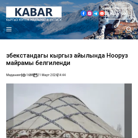
Кыр
Өзбекстандагы кыргыз айылында Нооруз
майрамы белгиленди
Маданият
1688
21 Март 2026
14:44