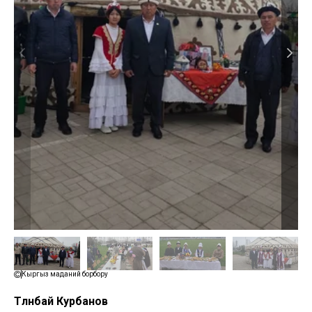
Кыргыз маданий борбору
Төлөнбай Курбанов