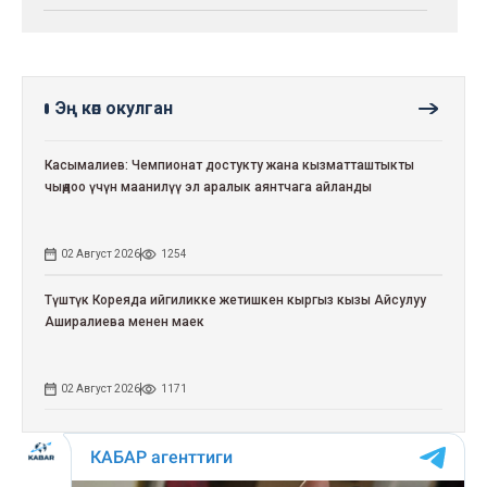
Эң көп окулган
Касымалиев: Чемпионат достукту жана кызматташтыкты
чыңдоо үчүн маанилүү эл аралык аянтчага айланды
02 Август 2026
1254
Түштүк Кореяда ийгиликке жетишкен кыргыз кызы Айсулуу
Аширалиева менен маек
02 Август 2026
1171