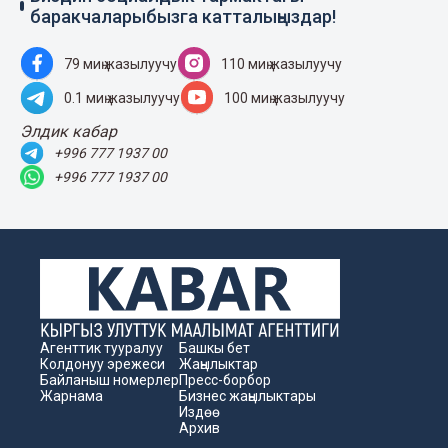
баракчаларыбызга катталыңыздар!
79 миң жазылуучу
110 миң жазылуучу
0.1 миң жазылуучу
100 миң жазылуучу
Элдик кабар
+996 777 1937 00
+996 777 1937 00
Агенттик тууралуу
Башкы бет
Колдонуу эрежеси
Жаңылыктар
Байланыш номерлер
Пресс-борбор
Жарнама
Бизнес жаңылыктары
Издөө
Архив