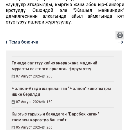
үзүндүлөр аткарылды, кыргыз жана өзбек ыр-бийлери
көрсөтүлдү. Ошондой эле "Жашыл мейкиндик"
демилгесинин алкагында айыл аймагында көчөт
отургузуу иштери жүргүзүлдү.
Тема боюнча
Гүлчөдө салттуу кийиз өнөрүн жана маданий
мурасты сактоого арналган форум өттү
07 Август 2026
205
Чолпон-Атада жаңыланган “Чолпон” кинотеатры
ишке берилди
07 Август 2026
160
Кыргыз тарыхын баяндаган "Барсбек каган"
тасмасы көрсөтүлө баштайт
05 Август 2026
266