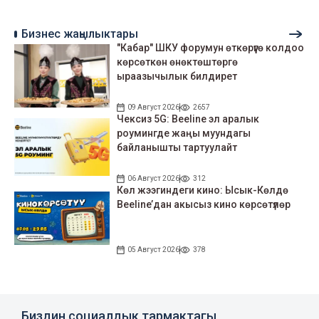
Бизнес жаңылыктары
"Кабар" ШКУ форумун өткөрүүгө колдоо
көрсөткөн өнөктөштөргө
ыраазычылык билдирет
09 Август 2026
2657
Чексиз 5G: Beeline эл аралык
роумингде жаңы муундагы
байланышты тартуулайт
06 Август 2026
312
Көл жээгиндеги кино: Ысык-Көлдө
Beeline’дан акысыз кино көрсөтүлөр
05 Август 2026
378
Биздин социалдык тармактагы