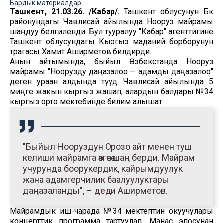
Бардык материалдар
Ташкент, 21.03.26. /Кабар/.
Ташкент облусунун Бөкө
районундагы Чавлисай айылында Нооруз майрамы
шаңдуу белгиленди. Бул тууралуу "Кабар" агенттигине
Ташкент облусундагы Кыргыз маданий борборунун
төрагасы Хамит Аширметов билдирди.
Анын айтымында, быйыл Өзбекстанда Нооруз
майрамы "Ноорузду даңазалоо — адамды даңазалоо"
деген ураан алдында өтүүдө. Чавлисай айылында 5
миңге жакын кыргыз жашап, алардын балдары №34
кыргыз орто мектебинде билим алышат.
"Быйыл Нооруздун Орозо айт менен туш
келиши майрамга өзгөчө шаң берди. Майрам
учурунда боорукердик, кайрымдуулук
жана адамгерчилик баалуулуктары
даңазаланды", – деди Аширметов.
Майрамдык иш-чарада №34 мектептин окуучулары
концерттик программа тартуулап, Манас эпосунан