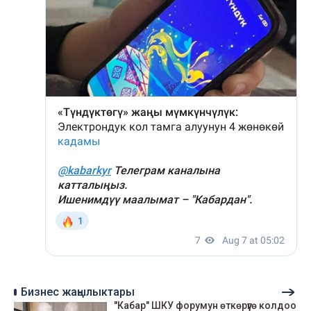
Бизнес жаңылыктары
"Кабар" ШКУ форумун өткөрүүгө колдоо