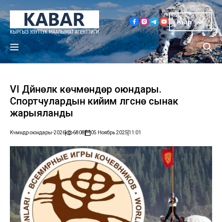
Кыр
VI Дүйнөлүк көчмөндөр оюндары.
Спортчулардын кийим үлгүсүнө сынак
жарыяланды
Көчмөндөр оюндары-2026
6808
05 Ноябрь 2025
11:01