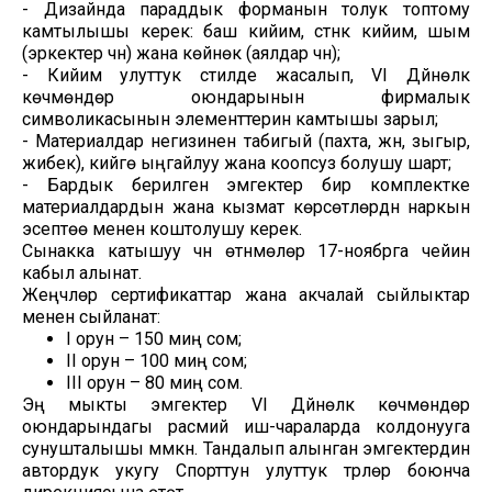
- Дизайнда параддык форманын толук топтому
камтылышы керек: баш кийим, үстүнкү кийим, шым
(эркектер үчүн) жана көйнөк (аялдар үчүн);
- Кийим улуттук стилде жасалып, VI Дүйнөлүк
көчмөндөр оюндарынын фирмалык
символикасынын элементтерин камтышы зарыл;
- Материалдар негизинен табигый (пахта, жүн, зыгыр,
жибек), кийүүгө ыңгайлуу жана коопсуз болушу шарт;
- Бардык берилген эмгектер бир комплектке
материалдардын жана кызмат көрсөтүүлөрдүн наркын
эсептөө менен коштолушу керек.
Сынакка катышуу үчүн өтүнмөлөр 17-ноябрга чейин
кабыл алынат.
Жеңүүчүлөр сертификаттар жана акчалай сыйлыктар
менен сыйланат:
I орун – 150 миң сом;
II орун – 100 миң сом;
III орун – 80 миң сом.
Эң мыкты эмгектер VI Дүйнөлүк көчмөндөр
оюндарындагы расмий иш-чараларда колдонууга
сунушталышы мүмкүн. Тандалып алынган эмгектердин
автордук укугу Спорттун улуттук түрлөрү боюнча