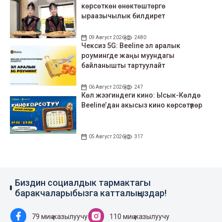
көрсөткөн өнөктөштөргө
ыраазычылык билдирет
09 Август 2026
2480
Чексиз 5G: Beeline эл аралык
роумингде жаңы муундагы
байланышты тартуулайт
06 Август 2026
247
Көл жээгиндеги кино: Ысык-Көлдө
Beeline’дан акысыз кино көрсөтүлөр
05 Август 2026
317
Биздин социалдык тармактагы
баракчаларыбызга катталыңыздар!
79 миң жазылуучу
110 миң жазылуучу