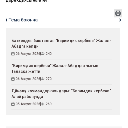
дирекциясына өтөт.
Тема боюнча
Баткенден башталган "Биримдик кербени" Жалал-
Абадга келди
06 Август 2026
240
“Биримдик кербени” Жалал-Абаддан чыгып
Таласка жетти
06 Август 2026
270
Дүйнөлүк көчмөндөр оюндары: "Биримдик кербени"
Алай районунда
05 Август 2026
269