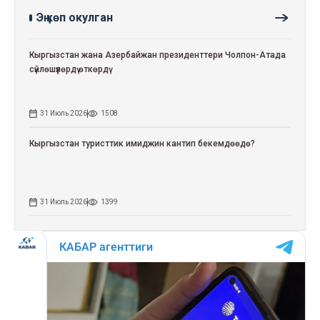
Эң көп окулган
Кыргызстан жана Азербайжан президенттери Чолпон-Атада
сүйлөшүүлөрдү өткөрдү
31 Июль 2026
1508
Кыргызстан туристтик имиджин кантип бекемдөөдө?
31 Июль 2026
1399