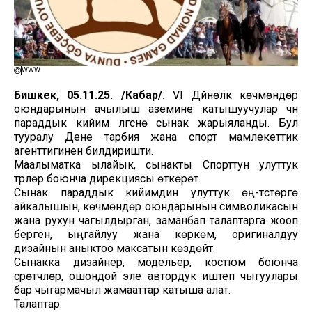
WWW
Бишкек, 05.11.25. /Кабар/.
VI Дүйнөлүк көчмөндөр
оюндарынын ачылыш аземине катышуучулар үчүн
параддык кийим үлгүсүнө сынак жарыяланды. Бул
тууралу Дене тарбия жана спорт мамлекеттик
агенттигинен билдиришти.
Маалыматка ылайык, сынакты Спорттун улуттук
түрлөрү боюнча дирекциясы өткөрөт.
Сынак параддык кийимдин улуттук өң-түстөргө
айкалышын, көчмөндөр оюндарынын символикасын
жана рухун чагылдырган, заманбап талаптарга жооп
берген, ыңгайлуу жана көркөм, оригиналдуу
дизайнын аныктоо максатын көздөйт.
Сынакка дизайнер, модельер, костюм боюнча
сүрөтчүлөр, ошондой эле автордук иштеп чыгуулары
бар чыгармачыл жамааттар катыша алат.
Талаптар: