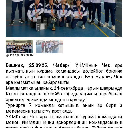
Чек ара кызматы
Бишкек, 25.09.25. /Кабар/.
УКМКнын Чек ара
кызматынын курама командасы волейбол боюнча
өлкө кубогун жеңип, чемпион аталды. Бул тууралуу Чек
ара кызматынан кабарлашты.
Маалыматка ылайык, 24-сентябрда Нарын шаарында
Кыргызстандын волейбол федерациясы тарабынан
эркектер арасында мелдеш өткөрүлдү.
Турнирге 7 команда катышып, анын ар бири өз
мекемесин татыктуу көрсөтө алды.
УКМКнын Чек ара кызматынын курама командасы
менен ИИМдин Ички аскерлеринин командасынын