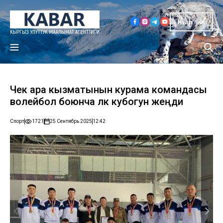
Кыр
Чек ара кызматынын курама командасы
волейбол боюнча өлкө кубогун жеңди
Спорт
1721
25 Сентябрь 2025
12:42