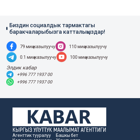
Биздин социалдык тармактагы
баракчаларыбызга катталыңыздар!
79 миң жазылуучу
110 миң жазылуучу
0.1 миң жазылуучу
100 миң жазылуучу
Элдик кабар
+996 777 1937 00
+996 777 1937 00
Агенттик тууралуу
Башкы бет