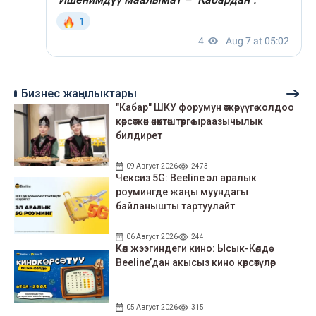
Бизнес жаңылыктары
"Кабар" ШКУ форумун өткөрүүгө колдоо
көрсөткөн өнөктөштөргө ыраазычылык
билдирет
09 Август 2026
2473
Чексиз 5G: Beeline эл аралык
роумингде жаңы муундагы
байланышты тартуулайт
06 Август 2026
244
Көл жээгиндеги кино: Ысык-Көлдө
Beeline’дан акысыз кино көрсөтүлөр
05 Август 2026
315