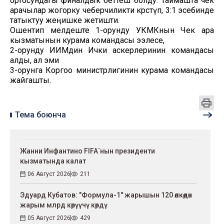
ортосундагы финалдык беттеш болду. Таймашта чек
арачылар жогорку чеберчиликти көрсөтүп, 3:1 эсебинде
татыктуу жеңишке жетишти.
Ошентип мелдеште 1-орунду УКМКнын Чек ара
кызматынын курама командасы ээлесе,
2-орунду ИИМдин Ички аскерлеринин командасы
алды, ал эми
3-орунга Коргоо министрлигинин курама командасы
жайгашты.
Тема боюнча
Жанни Инфантино FIFA`нын президенти
кызматында калат
06 Август 2026
211
Эдуард Кубатов: "Формула-1" жарышын 120 өлкөдөн
жарым млрд көрүүчү көрдү
05 Август 2026
429