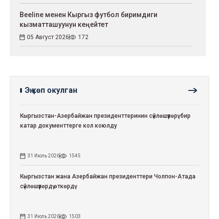
Beeline менен Кыргыз футбол биримдиги
кызматташуунун кеңейтет
05 Август 2026
172
Эң көп окулган
Кыргызстан-Азербайжан президенттеринин сүйлөшүүлөрү: бир
катар документтерге кол коюлду
31 Июль 2026
1545
Кыргызстан жана Азербайжан президенттери Чолпон-Атада
сүйлөшүүлөрдү өткөрдү
31 Июль 2026
1503