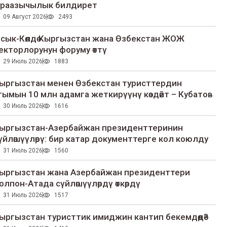
раазычылык билдирет
09 Август 2026
2493
сык-Көлдө Кыргызстан жана Өзбекстан ЖОЖ
екторлорунун форуму өттү
29 Июль 2026
1883
ыргызстан менен Өзбекстан туристтердин
гымын 10 млн адамга жеткирүүнү көздөйт – Кубатов
30 Июль 2026
1616
ыргызстан-Азербайжан президенттеринин
үйлөшүүлөрү: бир катар документтерге кол коюлду
31 Июль 2026
1560
ыргызстан жана Азербайжан президенттери
олпон-Атада сүйлөшүүлөрдү өткөрдү
31 Июль 2026
1517
ыргызстан туристтик имиджин кантип бекемдөөдө?