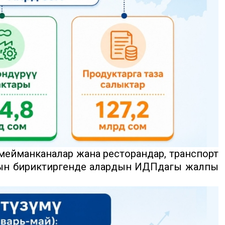
, мейманканалар жана ресторандар, транспорт
рын бириктиргенде алардын ИДПдагы жалпы