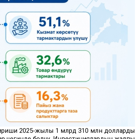
кириши 2025-жылы 1 млрд 310 млн долларды
ллар чегинде болчу. Инвестициялардын жалпы