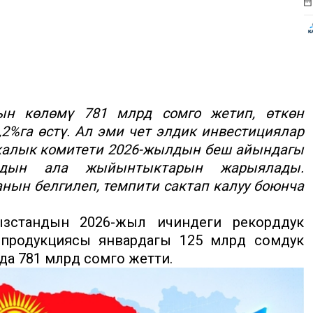
ын көлөмү 781 млрд сомго жетип, өткөн
%га өстү. Ал эми чет элдик инвестициялар
тикалык комитети 2026-жылдын беш айындагы
алдын ала жыйынтыктарын жарыялады.
ын белгилеп, темпити сактап калуу боюнча
стандын 2026-жыл ичиндеги рекорддук
үң продукциясы январдагы 125 млрд сомдук
чурда 781 млрд сомго жетти.