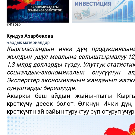
Кабар
Кундуз Азарбекова
Бардык материалдар
Кыргызстандын ички дүң продукциясын
жылдын ушул маалына салыштырмалуу 12,2
1,3 млрд долларды түздү. Улуттук статис
социалдык-экономикалык өнүгүүнүн 
Эксперттер экономиканын жанданып жаткан
сунуштарды беришүүдө.
Акыркы беш айдын жыйынтыгы Кыргыз
көрсөткүчү десек болот. Өлкөнүн Ички д
көрсөткүчтөн ай сайын туруктуу өсүп отуруп у