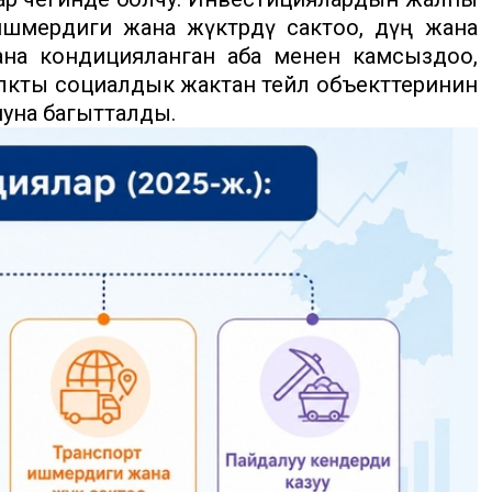
ишмердиги жана жүктөрдү сактоо, дүң жана
жана кондицияланган аба менен камсыздоо,
лкты социалдык жактан тейлөө объекттеринин
шуна багытталды.