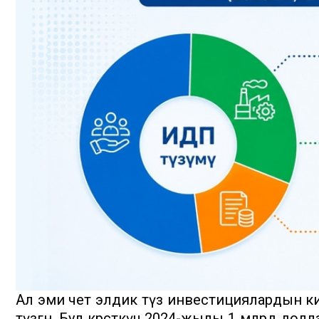
Ал эми чет элдик түз инвестициялардын 
түзгөн. Бул көрсөткүч 2024-жылы 1 млрд до