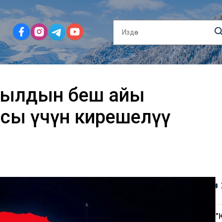
 Жылдын беш айы
сы үчүн кирешелүү
"