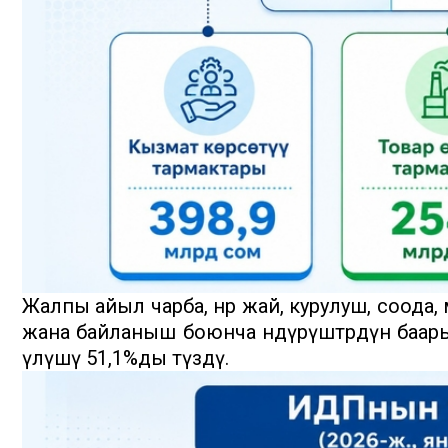
Жалпы айыл чарба, өнөр жай, курулуш, соода
жана байланыш боюнча өндүрүштөрдүн баа
үлүшү 51,1%ды түздү.