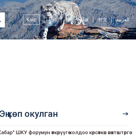
Кыр
Рус
Eng
Tur
中文
العربية
Эң көп окулган
Кабар" ШКУ форумун өткөрүүгө колдоо көрсөткөн өнөктөштөргө