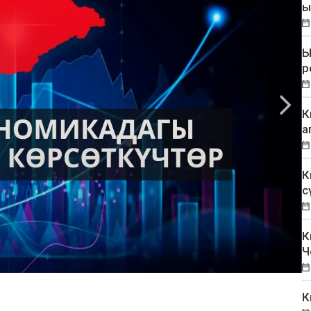
ы
Ы
р
К
а
К
с
К
Ч
К