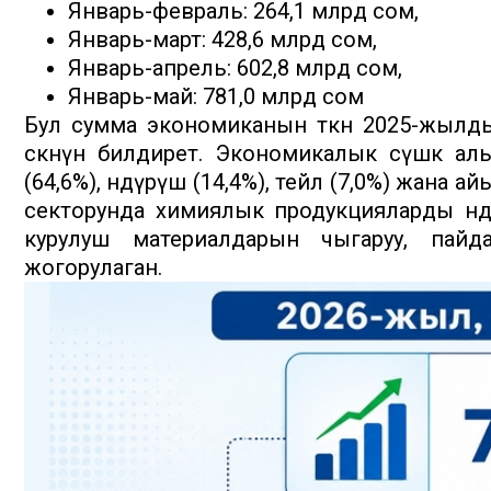
Январь-февраль: 264,1 млрд сом,
Январь-март: 428,6 млрд сом,
Январь-апрель: 602,8 млрд сом,
Январь-май: 781,0 млрд сом
Бул сумма экономиканын өткөн 2025-жылд
өскөнүн билдирет. Экономикалык өсүшкө 
(64,6%), өндүрүш (14,4%), тейлөө (7,0%) жана 
секторунда химиялык продукцияларды өндүр
курулуш материалдарын чыгаруу, пайда
жогорулаган.