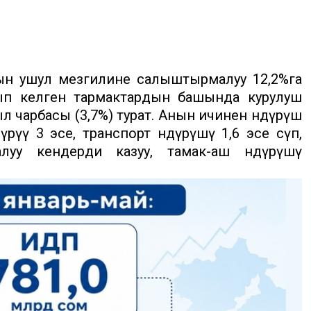
ын ушул мезгилине салыштырмалуу 12,2%га
алып келген тармактардын башында курулуш
айыл чарбасы (3,7%) турат. Анын ичинен өндүрүш
үү 3 эсе, транспорт өндүрүшү 1,6 эсе өсүп,
луу кендерди казуу, тамак-аш өндүрүшү