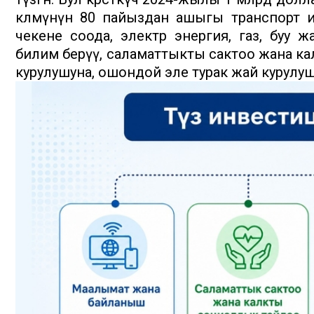
көлөмүнүн 80 пайыздан ашыгы транспорт 
чекене соода, электр энергия, газ, буу 
билим берүү, саламаттыкты сактоо жана ка
курулушуна, ошондой эле турак жай курулу