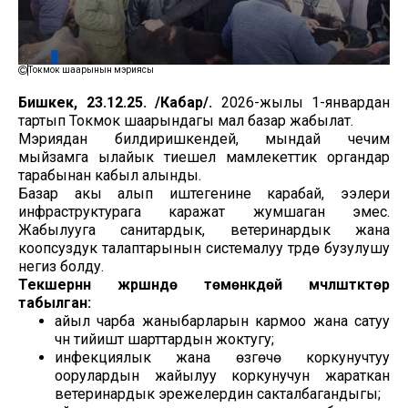
Токмок шаарынын мэриясы
Бишкек, 23.12.25. /Кабар/.
2026-жылы 1-январдан
тартып Токмок шаарындагы мал базар жабылат.
Мэриядан билдиришкендей, мындай чечим
мыйзамга ылайык тиешелүү мамлекеттик органдар
тарабынан кабыл алынды.
Базар акы алып иштегенине карабай, ээлери
инфраструктурага каражат жумшаган эмес.
Жабылууга санитардык, ветеринардык жана
коопсуздук талаптарынын системалуу түрдө бузулушу
негиз болду.
Текшерүүнүн жүрүшүндө төмөнкүдөй мүчүлүштүктөр
табылган:
айыл чарба жаныбарларын кармоо жана сатуу
үчүн тийиштүү шарттардын жоктугу;
инфекциялык жана өзгөчө коркунучтуу
оорулардын жайылуу коркунучун жараткан
ветеринардык эрежелердин сакталбагандыгы;