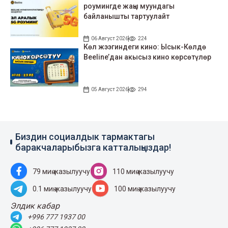
роумингде жаңы муундагы
байланышты тартуулайт
06 Август 2026
224
Көл жээгиндеги кино: Ысык-Көлдө
Beeline’дан акысыз кино көрсөтүлөр
05 Август 2026
294
Биздин социалдык тармактагы
баракчаларыбызга катталыңыздар!
79 миң жазылуучу
110 миң жазылуучу
0.1 миң жазылуучу
100 миң жазылуучу
Элдик кабар
+996 777 1937 00