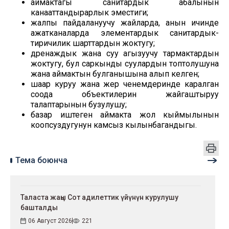
аймактагы санитардык абалынын
канааттандырарлык эместиги;
жалпы пайдалануучу жайларда, анын ичинде
ажатканаларда элементардык санитардык-
тиричилик шарттардын жоктугу;
дренаждык жана суу агызуучу тармактардын
жоктугу, бул саркынды суулардын топтолушуна
жана аймактын булганышына алып келген;
шаар куруу жана жер ченемдеринде каралган
соода объектилерин жайгаштыруу
талаптарынын бузулушу;
базар иштеген аймакта жол кыймылынын
коопсуздугунун камсыз кылынбагандыгы.
Тема боюнча
Таласта жаңы Сот адилеттик үйүнүн курулушу
башталды
06 Август 2026
221