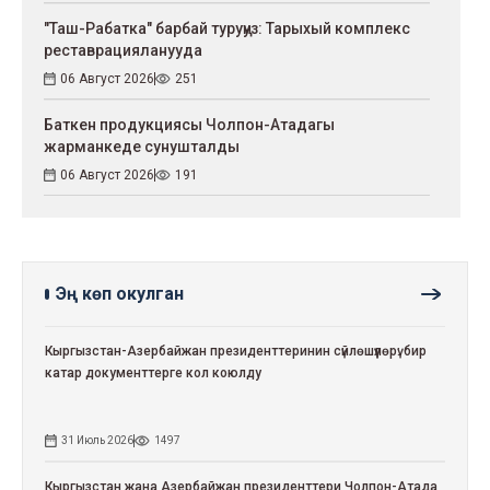
"Таш-Рабатка" барбай туруңуз: Тарыхый комплекс
реставрацияланууда
06 Август 2026
251
Баткен продукциясы Чолпон-Атадагы
жарманкеде сунушталды
06 Август 2026
191
Эң көп окулган
Кыргызстан-Азербайжан президенттеринин сүйлөшүүлөрү: бир
катар документтерге кол коюлду
31 Июль 2026
1497
Кыргызстан жана Азербайжан президенттери Чолпон-Атада