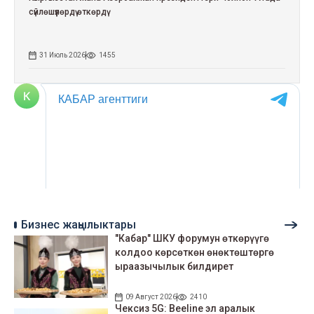
сүйлөшүүлөрдү өткөрдү
31 Июль 2026
1455
Бизнес жаңылыктары
"Кабар" ШКУ форумун өткөрүүгө
колдоо көрсөткөн өнөктөштөргө
ыраазычылык билдирет
09 Август 2026
2410
Чексиз 5G: Beeline эл аралык