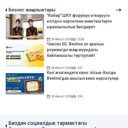
Бизнес жаңылыктары
"Кабар" ШКУ форумун өткөрүүгө
колдоо көрсөткөн өнөктөштөргө
ыраазычылык билдирет
09 Август 2026
2528
Чексиз 5G: Beeline эл аралык
роумингде жаңы муундагы
байланышты тартуулайт
06 Август 2026
267
Көл жээгиндеги кино: Ысык-Көлдө
Beeline’дан акысыз кино көрсөтүлөр
05 Август 2026
336
Биздин социалдык тармактагы