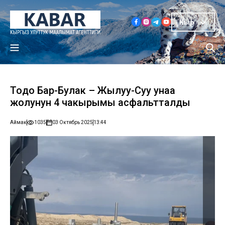
Кыр
Тоңдо Бар-Булак – Жылуу-Суу унаа
жолунун 4 чакырымы асфальтталды
Аймак
1035
03 Октябрь 2025
13:44