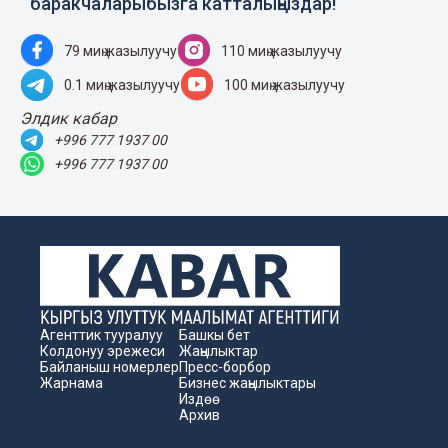
баракчаларыбызга катталыңыздар!
79 миң жазылуучу
110 миң жазылуучу
0.1 миң жазылуучу
100 миң жазылуучу
Элдик кабар
+996 777 1937 00
+996 777 1937 00
Агенттик тууралуу
Башкы бет
Колдонуу эрежеси
Жаңылыктар
Байланыш номерлер
Пресс-борбор
Жарнама
Бизнес жаңылыктары
Издөө
Архив