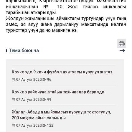
каржыланып, "Кыргызавтожол-Түндүк" мамлекеттик
ишканасынын № 10 Жол тейлөө ишканасы
тарабынан аткарылды.
Жолдун жаңыланышы аймактагы тургундар үчүн гана
эмес, эс алуу жана дарылануу максатында келген
туристтер үчүн да чоң мааниге ээ.
Тема боюнча
Кочкордо 9 кичи футбол аянтчасы курулуп жатат
07 Август 2026
96
Кочкор районуна атайын техникалар берилди
07 Август 2026
99
Жалал-Абадда мыйзамсыз курулуш токтотулуп,
200 миң сом айып салынды
07 Август 2026
122