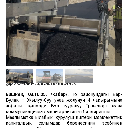
Транспорт жана коммуникациялар министрлиги
Бишкек, 03.10.25. /Кабар/.
Тоң районундагы Бар-
Булак – Жылуу-Суу унаа жолунун 4 чакырымына
асфальт төшөлдү. Бул тууралуу Транспорт жана
коммуникациялар министрлигинен билдиришти.
Маалыматка ылайык, курулуш иштери мамлекеттик
капиталдык салымдар беренесинин эсебинен