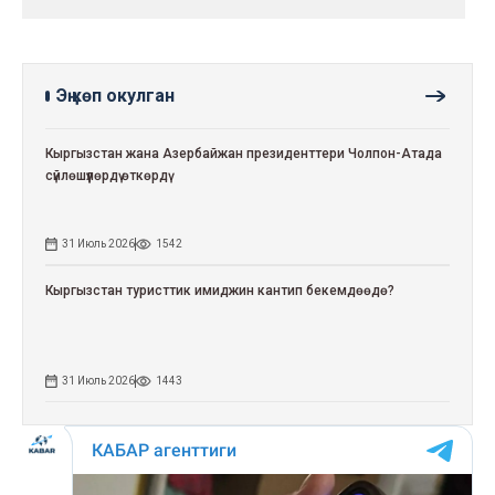
Эң көп окулган
Кыргызстан жана Азербайжан президенттери Чолпон-Атада
сүйлөшүүлөрдү өткөрдү
31 Июль 2026
1542
Кыргызстан туристтик имиджин кантип бекемдөөдө?
31 Июль 2026
1443