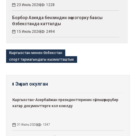
23 Июль 2026
1228
Борбор Азияда бензиндин эң жогорку баасы
Өзбекстанда катталды
15 Июль 2026
2494
Кыргызстан менен Өзбекстан
спорт тармагындагы кызматташтык
Эң көп окулган
Кыргызстан-Азербайжан президенттеринин сүйлөшүүлөрү: бир
катар документтерге кол коюлду
31 Июль 2026
1347