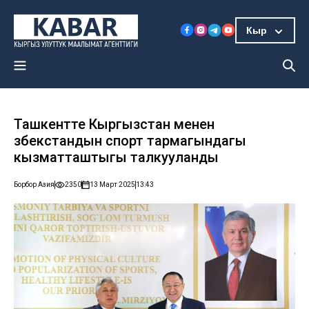
Кыр
Ташкентте Кыргызстан менен
Өзбекстандын спорт тармагындагы
кызматташтыгы талкууланды
Борбор Азия
2350
13 Март 2025
13:43