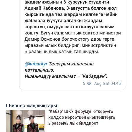
Бизнес жаңылыктары
"Кабар" ШКУ форумун өткөрүүгө
колдоо көрсөткөн өнөктөштөргө
ыраазычылык билдирет