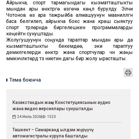
Айрыкча, спорт тармагындагы кызматташтыкты
мындан ары өнүктүрүүгө өзгөчө көңүл бурулду. Элчи
Чотонов өз ара тажрыйба алмашуунун маанилүүлүгүн
баса белгилеп, айрыкча бокс жана күрөш сыяктуу
спорт түрлөрүндө биргелешкен программаларды
кеңейтүүнү сунуштады.
Жолугушуунун соңунда тараптар мындан ары да
кызматташтыкты бекемдөө, эки тараптуу
демилгелерди өнүктүрүү жана спортчулар үчүн жаңы
мүмкүнчүлүктөрдү түзүү ниетин дагы бир жолу ырасташты.
Тема боюнча
Казакстандын жаңы Конституциясынын аудио
жана видео версиялары сунушталды
24 Июль 2026
1523
Ташкент – Самарканд ылдам жүрүүчү
автомагистралы курула башталды