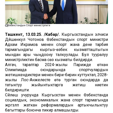
Өзбекстандын Спорт министрлиги
Ташкент, 13.03.25. /Кабар/.
Кыргызстандын элчиси
Дүйшөнкул Чотонов Өзбекстандын спорт министри
Адхам Икрамов менен спорт жана дене тарбия
тармагындагы кыргыз-өзбек кызматташтыгын
мындан ары чыңдоону талкуулады. Бул тууралуу
министрликтин басма сөз кызматы билдирди.
Алгач, тараптар 2024-жылы Парижде өткөн
Олимпиада оюндарында спортчулардын
жетишкендиктери менен бири-бирин куттуктап, 2028-
жылы Лос-Анжелесте өтө турган оюндарда да
татыктуу жыйынтыктарга жетишүү ниетин
билдиришти.
Сүйлөшүү учурунда Кыргызстан менен Өзбекстанда
социалдык, экономикалык жана спорт тармагында
жүргүзүлүп жаткан реформалардын артыкчылыктуу
багыттары боюнча пикир алмашылды.