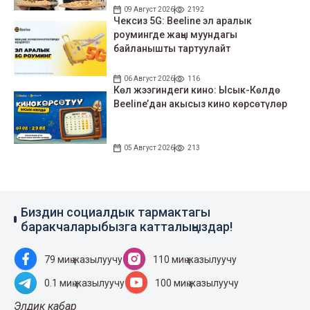
09 Август 2026
2192
Чексиз 5G: Beeline эл аралык
роумингде жаңы муундагы
байланышты тартуулайт
06 Август 2026
116
Көл жээгиндеги кино: Ысык-Көлдө
Beeline’дан акысыз кино көрсөтүлөр
05 Август 2026
213
Биздин социалдык тармактагы
баракчаларыбызга катталыңыздар!
79 миң жазылуучу
110 миң жазылуучу
0.1 миң жазылуучу
100 миң жазылуучу
Элдик кабар