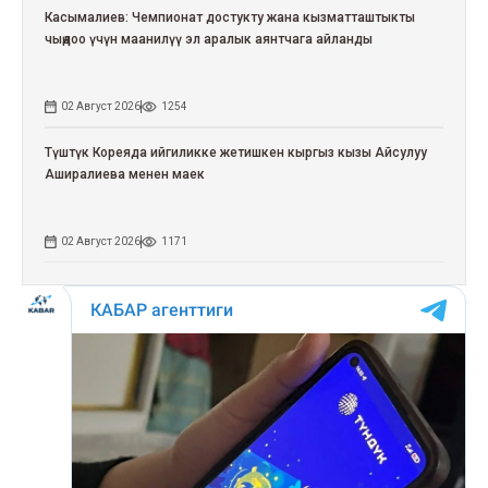
Касымалиев: Чемпионат достукту жана кызматташтыкты
чыңдоо үчүн маанилүү эл аралык аянтчага айланды
02 Август 2026
1254
Түштүк Кореяда ийгиликке жетишкен кыргыз кызы Айсулуу
Аширалиева менен маек
02 Август 2026
1171