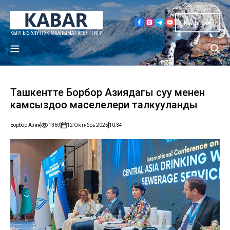
Кыр
Ташкентте Борбор Азиядагы суу менен
камсыздоо маселелери талкууланды
Борбор Азия
1369
12 Октябрь 2025
10:34