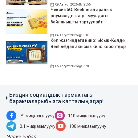
09 Август 2026
2655
Чексиз 5G: Beeline эл аралык
роумингде жаңы муундагы
байланышты тартуулайт
06 Август 2026
310
Көл жээгиндеги кино: Ысык-Көлдө
Beeline’дан акысыз кино көрсөтүлөр
05 Август 2026
378
Биздин социалдык тармактагы
баракчаларыбызга катталыңыздар!
79 миң жазылуучу
110 миң жазылуучу
0.1 миң жазылуучу
100 миң жазылуучу
Элдик кабар