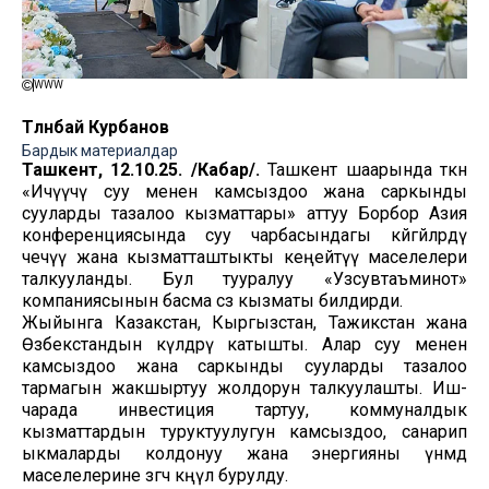
WWW
Төлөнбай Курбанов
Бардык материалдар
Ташкент, 12.10.25. /Кабар/.
Ташкент шаарында өткөн
«Ичүүчү суу менен камсыздоо жана саркынды
сууларды тазалоо кызматтары» аттуу Борбор Азия
конференциясында суу чарбасындагы көйгөйлөрдү
чечүү жана кызматташтыкты кеңейтүү маселелери
талкууланды. Бул тууралуу «Узсувтаъминот»
компаниясынын басма сөз кызматы билдирди.
Жыйынга Казакстан, Кыргызстан, Тажикстан жана
Өзбекстандын өкүлдөрү катышты. Алар суу менен
камсыздоо жана саркынды сууларды тазалоо
тармагын жакшыртуу жолдорун талкуулашты. Иш-
чарада инвестиция тартуу, коммуналдык
кызматтардын туруктуулугун камсыздоо, санарип
ыкмаларды колдонуу жана энергияны үнөмдөө
маселелерине өзгөчө көңүл бурулду.