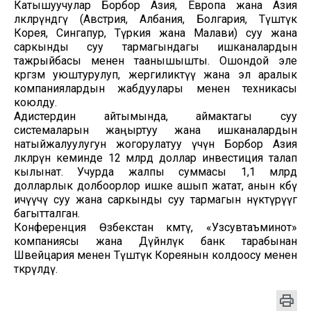
Катышуучулар Борбор Азия, Европа жана Азия
өлкөлөрүндөгү (Австрия, Албания, Болгария, Түштүк
Корея, Сингапур, Түркия жана Малави) суу жана
саркынды суу тармагындагы ишканалардын
тажрыйбасы менен таанышышты. Ошондой эле
көргөзмө уюштурулуп, жергиликтүү жана эл аралык
компаниялардын жабдуулары менен техникасы
коюлду.
Адистердин айтымында, аймактагы суу
системаларын жаңыртуу жана ишканалардын
натыйжалуулугун жогорулатуу үчүн Борбор Азия
өлкөлөрүнө кеминде 12 млрд доллар инвестиция талап
кылынат. Учурда жалпы суммасы 1,1 млрд
долларлык долбоорлор ишке ашып жатат, анын көбү
ичүүчү суу жана саркынды суу тармагын өнүктүрүүгө
багытталган.
Конференция Өзбекстан өкмөтү, «Узсувтаъминот»
компаниясы жана Дүйнөлүк банк тарабынан
Швейцария менен Түштүк Кореянын колдоосу менен
өткөрүлдү.