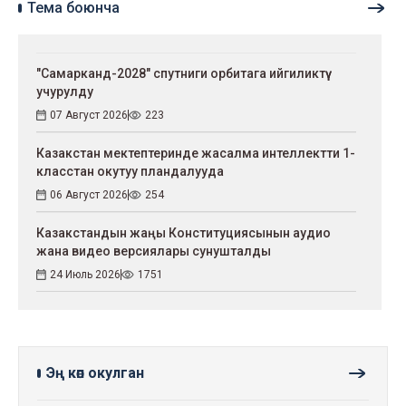
Тема боюнча
"Самарканд-2028" спутниги орбитага ийгиликтүү
учурулду
07 Август 2026
223
Казакстан мектептеринде жасалма интеллектти 1-
класстан окутуу пландалууда
06 Август 2026
254
Казакстандын жаңы Конституциясынын аудио
жана видео версиялары сунушталды
24 Июль 2026
1751
Эң көп окулган