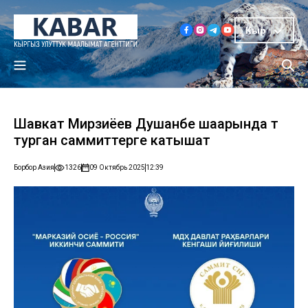
Кыр
Шавкат Мирзиёев Душанбе шаарында өтө
турган саммиттерге катышат
Борбор Азия
1326
09 Октябрь 2025
12:39