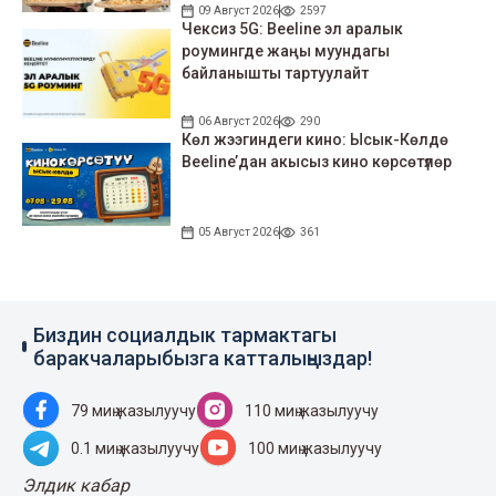
09 Август 2026
2597
Чексиз 5G: Beeline эл аралык
роумингде жаңы муундагы
байланышты тартуулайт
06 Август 2026
290
Көл жээгиндеги кино: Ысык-Көлдө
Beeline’дан акысыз кино көрсөтүлөр
05 Август 2026
361
Биздин социалдык тармактагы
баракчаларыбызга катталыңыздар!
79 миң жазылуучу
110 миң жазылуучу
0.1 миң жазылуучу
100 миң жазылуучу
Элдик кабар