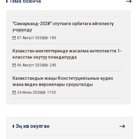
Тема боюнча
"Самарканд-2028" спутниги орбитага ийгиликтүү
учурулду
07 Август 2026
183
Казакстан мектептеринде жасалма интеллектти 1-
класстан окутуу пландалууда
06 Август 2026
245
Казакстандын жаңы Конституциясынын аудио
жана видео версиялары сунушталды
24 Июль 2026
1733
Эң көп окулган