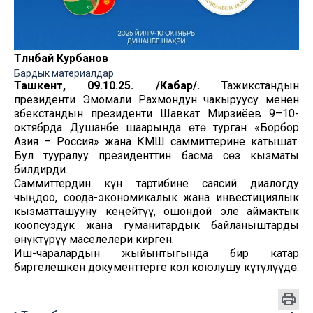
Төлөнбай Курбанов
Бардык материалдар
Ташкент, 09.10.25. /Кабар/.
Тажикстандын
президенти Эмомали Рахмондун чакыруусу менен
Өзбекстандын президенти Шавкат Мирзиёев 9–10-
октябрда Душанбе шаарында өтө турган «Борбор
Азия – Россия» жана КМШ саммиттерине катышат.
Бул тууралуу президенттин басма сөз кызматы
билдирди.
Саммиттердин күн тартибине саясий диалогду
чыңдоо, соода-экономикалык жана инвестициялык
кызматташууну кеңейтүү, ошондой эле аймактык
коопсуздук жана гуманитардык байланыштарды
өнүктүрүү маселелери кирген.
Иш-чаралардын жыйынтыгында бир катар
биргелешкен документтерге кол коюлушу күтүлүүдө.