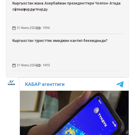
Кыргызстан жана Азербайжан президенттери Чолпон-Атада
сүйлөшүүлөрдү өткөрдү
31 Июль 2026
1596
Кыргызстан туристтик имиджин кантип бекемдөөдө?
31 Июль 2026
1490