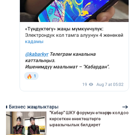
Бизнес жаңылыктары
"Кабар" ШКУ форумун өткөрүүгө колдоо
көрсөткөн өнөктөштөргө
ыраазычылык билдирет