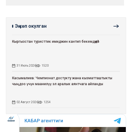
Эң көп окулган
Кыргызстан туристтик имиджин кантип бекемдөөдө?
31 Июль 2026
1520
Касымалиев: Чемпионат достукту жана кызматташтыкты
чыңдоо үчүн маанилүү эл аралык аянтчага айланды
02 Август 2026
1254