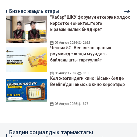
Бизнес жаңылыктары
"Кабар" ШКУ форумун өткөрүүгө колдоо
көрсөткөн өнөктөштөргө
ыраазычылык билдирет
09 Август 2026
2652
Чексиз 5G: Beeline эл аралык
роумингде жаңы муундагы
байланышты тартуулайт
06 Август 2026
310
Көл жээгиндеги кино: Ысык-Көлдө
Beeline’дан акысыз кино көрсөтүлөр
05 Август 2026
377
Биздин социалдык тармактагы