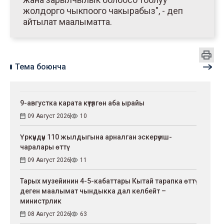
жолдорго чыкпоого чакырабыз", - деп
айтылат маалыматта.
Тема боюнча
9-августка карата күтүлгөн аба ырайы
09 Август 2026
10
Үркүндүн 110 жылдыгына арналган эскерүү иш-
чаралары өттү
09 Август 2026
11
Тарых музейинин 4-5-кабаттары Кытай тарапка өттү
деген маалымат чындыкка дал келбейт –
министрлик
08 Август 2026
63