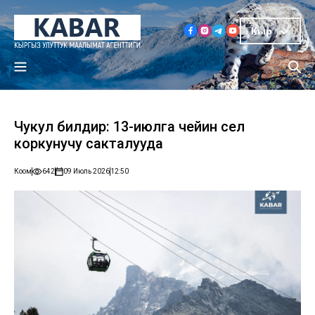
Кыр
Чукул билдирүү: 13-июлга чейин сел
коркунучу сакталууда
Коом
642
09 Июль 2026
12:50