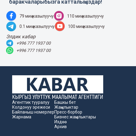
баракчаларыбызга катталыңыздар!
79 миң жазылуучу
110 миң жазылуучу
0.1 миң жазылуучу
100 миң жазылуучу
Элдик кабар
+996 777 1937 00
+996 777 1937 00
Агенттик тууралуу
Башкы бет
Колдонуу эрежеси
Жаңылыктар
Байланыш номерлер
Пресс-борбор
Жарнама
Бизнес жаңылыктары
Издөө
Архив