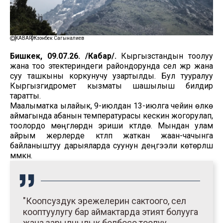
KABAR
Жээнбек Сагыналиев
Бишкек, 09.07.26. /Кабар/.
Кыргызстандын тоолуу
жана тоо этектериндеги райондорунда сел жүрүү жана
суу ташкыны коркунучу узартылды. Бул тууралуу
Кыргызгидромет кызматы шашылыш билдирүү
таратты.
Маалыматка ылайык, 9-июлдан 13-июлга чейин өлкө
аймагында абанын температурасы кескин жогорулап,
тоолордо мөңгүлөрдүн эриши күтүлүүдө. Мындан улам
айрым жерлерде күтүлүп жаткан жаан-чачынга
байланыштуу дарыяларда суунун деңгээли көтөрүлүшү
мүмкүн.
"Коопсуздук эрежелерин сактоого, сел
кооптуулугу бар аймактарда этият болууга
жана зарылчылык болбосо тоолуу