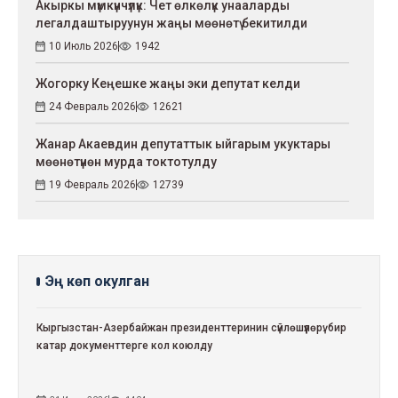
Акыркы мүмкүнчүлүк: Чет өлкөлүк унааларды
легалдаштыруунун жаңы мөөнөтү бекитилди
10 Июль 2026
1942
Жогорку Кеңешке жаңы эки депутат келди
24 Февраль 2026
12621
Жанар Акаевдин депутаттык ыйгарым укуктары
мөөнөтүнөн мурда токтотулду
19 Февраль 2026
12739
Эң көп окулган
Кыргызстан-Азербайжан президенттеринин сүйлөшүүлөрү: бир
катар документтерге кол коюлду