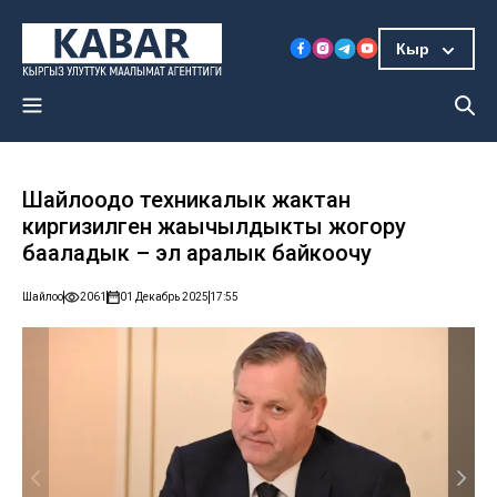
Кыр
Шайлоодо техникалык жактан
киргизилген жаңычылдыкты жогору
бааладык – эл аралык байкоочу
Шайлоо
2061
01 Декабрь 2025
17:55