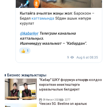
Бизнес жаңылыктары
"Кабар" ШКУ форумун өткөрүүгө колдоо
көрсөткөн өнөктөштөргө
ыраазычылык билдирет
09 Август 2026
2277
Чексиз 5G: Beeline эл аралык