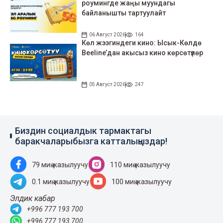
роумингде жаңы муундагы
байланышты тартуулайт
06 Август 2026
164
Көл жээгиндеги кино: Ысык-Көлдө
Beeline’дан акысыз кино көрсөтүлөр
05 Август 2026
247
Биздин социалдык тармактагы
баракчаларыбызга катталыңыздар!
79 миң жазылуучу
110 миң жазылуучу
0.1 миң жазылуучу
100 миң жазылуучу
Элдик кабар
+996 777 193 700
+996 777 193 700