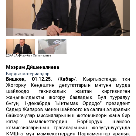
KABAR
Жээнбек Сагыналиев
Мээрим Дүйшөналиева
Бардык материалдар
Бишкек, 01.12.25. /Кабар
/. Кыргызстанда өткөн
Жогорку Кеңештин депутаттарын мөөнөтүнөн мурда
шайлоодо техникалык жактан киргизилген
жаңычылдыкты жогору бааладык. Бул тууралуу
бүгүн, 1-декабрда “Ынтымак Ордодо” президент
Садыр Жапаров менен шайлоого көз салган эл аралык
байкоочулар миссияларынын жетекчилери жана бир
катар мамлекеттердин Борбордук шайлоо
комиссияларынын төрагаларынын жолугушуусунда
КМШга мүчө мамлекеттердин Парламенттер аралык