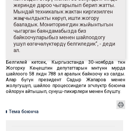
жеринде дароо чыгарылып берип жатты.
Мындай техникалык жактан киргизилген
жаңычылдыкты көрүп, ишти жогору
бааладык. Мониторингдин жыйынтыгын
чыгарган баяндамабызда биз
байкоочуларыбыз менен шайлоодогу
ушул өзгөчөлүктөрдү белгиледик”, - деди
ал.
Белгилей кетсек, Кыргызстанда 30-ноябрда өткөн
Жогорку Кеңештин депутаттарын мөөнөтүнөн мурда
шайлоого 58 өлкөдөн 788 эл аралык байкоочу көз салды.
Алар бүгүн президент Садыр Жапаров менен
жолугушуп, шайлоо процессиндеги өзгөчөлүктөр боюнча
ойлорун айтышып, сунуш-пикирлери менен бөлүштү.
Тема боюнча