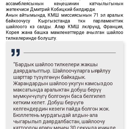
ассамблеясынын кеңешинин катчылыгынын
жетекчиси Дмитрий Кобицкий билдирди.
Анын айтымында, КМШ миссиясынын 71 эл аралык
байкоочусу Кыргызстанда өткөн парламенттик
шайлоого көз салды. Алар КМШ өлкөлөрүндө, Франция,
Корея жана башка мамлекеттерде ачылган шайлоо
тилкелеринде болушту.
“Бардык шайлоо тилкелери жакшы
даярдалыптыр. Шайлоочуларга ыңгайлуу
шарттар түзүлгөнүн байкадык.
Жарандардын шайлоо укугун камсыздоо
максатында аралыктан добуш берүү
мүмкүнчүлүгү болгонун баса белгилеп
кетким келет. Добуш берүүгө
келгендердин кезеги пайда болгон жок.
Бюллетень мурдагыдай алдын-ала
чыгарылып даярдалбастан, шайлоочу
каттоодон өтөрү менен 30 секунда ичинде